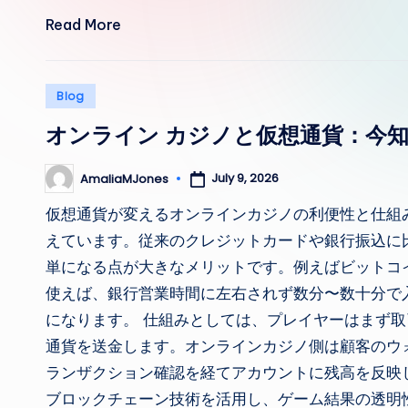
Read More
Posted
Blog
in
オンライン カジノと仮想通貨：今
July 9, 2026
AmaliaMJones
Posted
by
仮想通貨が変えるオンラインカジノの利便性と仕組
えています。従来のクレジットカードや銀行振込に
単になる点が大きなメリットです。例えばビットコイ
使えば、銀行営業時間に左右されず数分〜数十分で
になります。 仕組みとしては、プレイヤーはまず
通貨を送金します。オンラインカジノ側は顧客のウ
ランザクション確認を経てアカウントに残高を反映
ブロックチェーン技術を活用し、ゲーム結果の透明