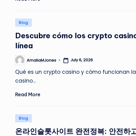
Posted
Blog
in
Descubre cómo los crypto casino
línea
July 6, 2026
AmaliaMJones
Posted
by
Qué es un crypto casino y cómo funcionan l
casino…
Read More
Posted
Blog
in
온라인슬롯사이트 완전정복: 안전하고