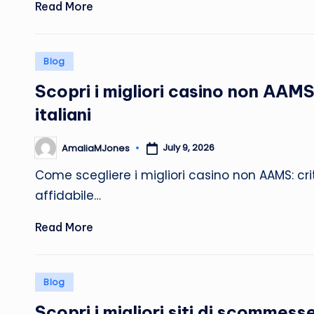
Read More
Posted
Blog
in
Scopri i migliori casino non AAMS
italiani
July 9, 2026
AmaliaMJones
Posted
by
Come scegliere i migliori casino non AAMS: cri
affidabile…
Read More
Posted
Blog
in
Scopri i migliori siti di scommess