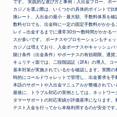
です。 実践的な選び方と事例：入出金フロー、ボー
カジノを選ぶ際は、いくつかの具体的ポイントで比
換レート、入出金の最小・最大額、手数料体系を確
数料ゼロでも、出金時に一定の固定手数料がかかる
レイ→出金するまでに通常30分〜数時間がかかる一
スが多いです。 ボーナスやプロモーションもチェ
カジノは増えており、入金ボーナスやキャッシュバ
賭け条件（出金条件）やボーナスの有効期限、通貨
キュリティ面では、二段階認証（2FA）の導入、コ
基本対策が実施されているかを確認します。実際の
時的にコールドウォレットで管理し、出金要求を手
本語のサポートや入出金マニュアルが整備されてい
最後に、トラブル対応の実例としては、ネットワー
タマーサポートの対応実績が評価基準になります。
テスト入金を行ってから本格利用するのが安全です