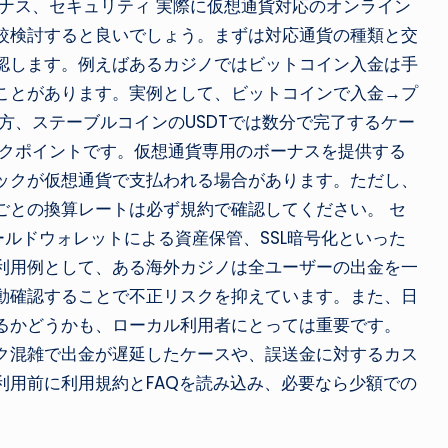
ナス、セキュリティ 実際に仮想通貨対応のオンライン
較検討すると良いでしょう。まずは対応通貨の種類と交
認します。例えばあるカジノではビットコイン入金は手
ことがあります。実例として、ビットコインで入金→プ
方、ステーブルコインのUSDTでは数分で完了するケー
ックポイントです。仮想通貨専用のボーナスを提供する
ックが仮想通貨で支払われる場合があります。ただし、
ごとの換算レートは必ず規約で確認してください。 セ
ールドウォレットによる資産保管、SSL暗号化といった
利用例として、ある海外カジノは全ユーザーの出金を一
動確認することで不正リスクを抑えています。また、日
るかどうかも、ローカル利用者にとっては重要です。
ク混雑で出金が遅延したケースや、誤送金に対するカス
利用前に利用規約とFAQを読み込み、必要なら少額での
。