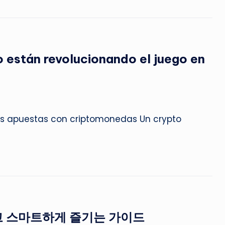
 están revolucionando el juego en
as apuestas con criptomonedas Un crypto
 스마트하게 즐기는 가이드