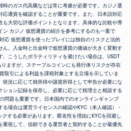
雑時のガス代高騰などは常に考慮が必要です。カジノ選
対応通貨を確認することが重要です。また、日本語対応
性も大切な評価ポイントとなります。具体的な比較や導
ン カジノ 仮想通貨の紹介を参考にするのも一案で
対応 仮想通貨を使ったプレイには独自のリスクと法的
せん。入金時と出金時で仮想通貨の価値が大きく変動す
。こうしたボラティリティを避けたい場合は、USDT
ありますが、ステーブルコインにも発行体リスクが存在
通貨取引による利益を課税対象とする立場を示していま
、状況に応じて雑所得や譲渡所得として申告が必要にな
クション記録を保存し、必要に応じて税理士と相談する
スの問題も重要です。日本国内でのオンラインギャンブ
する場合は運営ライセンスの確認やKYC（本人確認）・
ックする必要があります。匿名性を理由にKYCを回避し
を重視して、信頼できる運営者と契約することが最優先