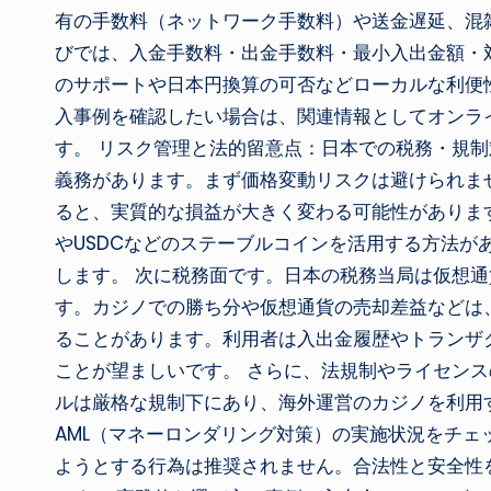
有の手数料（ネットワーク手数料）や送金遅延、混
びでは、入金手数料・出金手数料・最小入出金額・
のサポートや日本円換算の可否などローカルな利便
入事例を確認したい場合は、関連情報としてオンライ
す。 リスク管理と法的留意点：日本での税務・規制
義務があります。まず価格変動リスクは避けられま
ると、実質的な損益が大きく変わる可能性があります
やUSDCなどのステーブルコインを活用する方法が
します。 次に税務面です。日本の税務当局は仮想
す。カジノでの勝ち分や仮想通貨の売却差益などは
ることがあります。利用者は入出金履歴やトランザ
ことが望ましいです。 さらに、法規制やライセン
ルは厳格な規制下にあり、海外運営のカジノを利用
AML（マネーロンダリング対策）の実施状況をチェ
ようとする行為は推奨されません。合法性と安全性