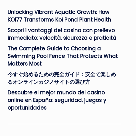
Unlocking Vibrant Aquatic Growth: How
KOI77 Transforms Koi Pond Plant Health
Scopri i vantaggi dei casino con prelievo
immediato: velocità, sicurezza e praticità
The Complete Guide to Choosing a
Swimming Pool Fence That Protects What
Matters Most
今すぐ始めるための完全ガイド：安全で楽しめ
るオンラインカジノサイトの選び方
Descubre el mejor mundo del casino
online en España: seguridad, juegos y
oportunidades