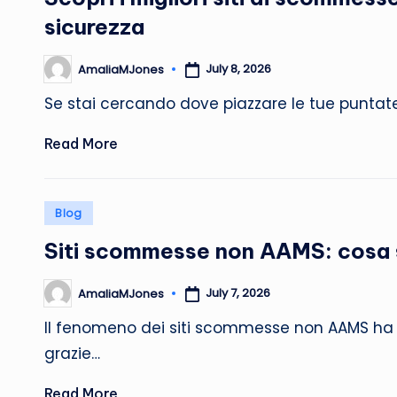
sicurezza
July 8, 2026
AmaliaMJones
Posted
by
Se stai cercando dove piazzare le tue puntat
Read More
Posted
Blog
in
Siti scommesse non AAMS: cosa s
July 7, 2026
AmaliaMJones
Posted
by
Il fenomeno dei siti scommesse non AAMS ha att
grazie…
Read More