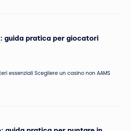
: guida pratica per giocatori
teri essenziali Scegliere un casino non AAMS
e: guida pratica per puntare in