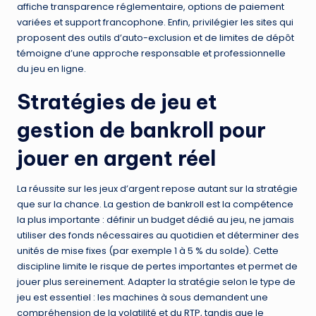
affiche transparence réglementaire, options de paiement
variées et support francophone. Enfin, privilégier les sites qui
proposent des outils d’auto-exclusion et de limites de dépôt
témoigne d’une approche responsable et professionnelle
du jeu en ligne.
Stratégies de jeu et
gestion de bankroll pour
jouer en argent réel
La réussite sur les jeux d’argent repose autant sur la stratégie
que sur la chance. La gestion de bankroll est la compétence
la plus importante : définir un budget dédié au jeu, ne jamais
utiliser des fonds nécessaires au quotidien et déterminer des
unités de mise fixes (par exemple 1 à 5 % du solde). Cette
discipline limite le risque de pertes importantes et permet de
jouer plus sereinement. Adapter la stratégie selon le type de
jeu est essentiel : les machines à sous demandent une
compréhension de la volatilité et du RTP, tandis que le