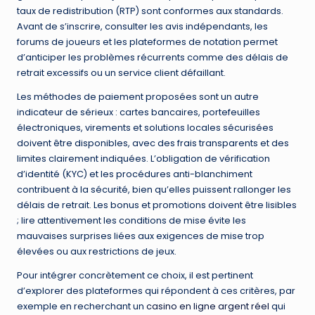
taux de redistribution (RTP) sont conformes aux standards.
Avant de s’inscrire, consulter les avis indépendants, les
forums de joueurs et les plateformes de notation permet
d’anticiper les problèmes récurrents comme des délais de
retrait excessifs ou un service client défaillant.
Les méthodes de paiement proposées sont un autre
indicateur de sérieux : cartes bancaires, portefeuilles
électroniques, virements et solutions locales sécurisées
doivent être disponibles, avec des frais transparents et des
limites clairement indiquées. L’obligation de vérification
d’identité (KYC) et les procédures anti-blanchiment
contribuent à la sécurité, bien qu’elles puissent rallonger les
délais de retrait. Les bonus et promotions doivent être lisibles
; lire attentivement les conditions de mise évite les
mauvaises surprises liées aux exigences de mise trop
élevées ou aux restrictions de jeux.
Pour intégrer concrètement ce choix, il est pertinent
d’explorer des plateformes qui répondent à ces critères, par
exemple en recherchant un
casino en ligne argent réel
qui