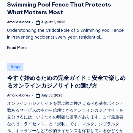
Swimming Pool Fence That Protects
What Matters Most
AmaliaMJones
August 6, 2026
Posted
by
Understanding the Critical Role of a Swimming Pool Fence
in Preventing Accidents Every year, residential…
Read More
Posted
Blog
in
今すぐ始めるための完全ガイド：安全で楽しめ
るオンラインカジノサイトの選び方
AmaliaMJones
July 30, 2026
Posted
by
オンラインカジノサイトを選ぶ際に押さえるべき基本ポイント
数あるサービスの中から信頼できるオンラインカジノサイトを
見分けるには、いくつかの明確な基準があります。まず最重要
なのは「ライセンス」と「規制」です。マルタ、ジブラルタ
ル、キュラソーなどの公的ライセンスを保有しているかどうか