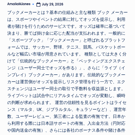
AmaliaMJones
July 29, 2026
Posted
by
ブックメーカーとは？基本の仕組みと主な種類 ブック メーカー
は、スポーツやイベントの結果に対してオッズを提示し、利用
者が賭けを行うためのサービスです。オッズは確率に基づいて
決まり、勝てば掛け金に応じた配当が支払われます。一般的に
「スポーツブック」「ブックメーカー」と呼ばれるプラットフ
ォームでは、サッカー、野球、テニス、競馬、バスケットボー
ルなど幅広い市場が用意されています。 種類としては大きく分
けて「伝統的なブックメーカー」と「ベッティングエクスチェ
ンジ（ユーザー同士でオッズを作る）」、さらに「ライブ（イ
ンプレイ）ブックメーカー」があります。伝統的なブックメー
カーは運営側がオッズを提示しリスク管理を行う一方で、エク
スチェンジはユーザー同士の取引で手数料を収益源とします。
ライブベットは試合中にリアルタイムでオッズが変動し、瞬時
の判断が求められます。 運営の信頼性を見るポイントはライセ
ンス（マルタ、UK、ジブラルタル、キュラソーなど）、運営年
数、ユーザーレビュー、第三者による監査の有無です。日本か
ら利用する際には日本語サポートの有無、入出金方法（円対応
や国内送金の有無）、さらには各社のボーナス条件や賭け条件