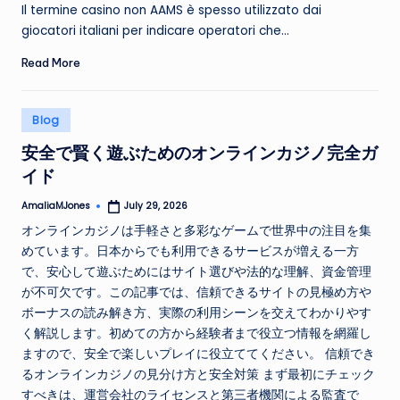
by
Il termine casino non AAMS è spesso utilizzato dai
giocatori italiani per indicare operatori che…
Read More
Posted
Blog
in
安全で賢く遊ぶためのオンラインカジノ完全ガ
イド
AmaliaMJones
July 29, 2026
Posted
by
オンラインカジノは手軽さと多彩なゲームで世界中の注目を集
めています。日本からでも利用できるサービスが増える一方
で、安心して遊ぶためにはサイト選びや法的な理解、資金管理
が不可欠です。この記事では、信頼できるサイトの見極め方や
ボーナスの読み解き方、実際の利用シーンを交えてわかりやす
く解説します。初めての方から経験者まで役立つ情報を網羅し
ますので、安全で楽しいプレイに役立ててください。 信頼でき
るオンラインカジノの見分け方と安全対策 まず最初にチェック
すべきは、運営会社のライセンスと第三者機関による監査で