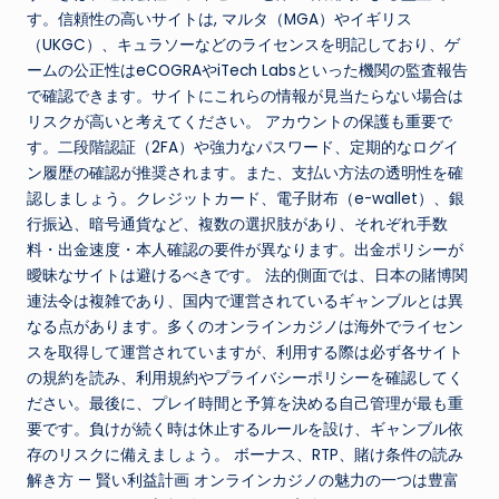
す。信頼性の高いサイトは, マルタ（MGA）やイギリス
（UKGC）、キュラソーなどのライセンスを明記しており、ゲ
ームの公正性はeCOGRAやiTech Labsといった機関の監査報告
で確認できます。サイトにこれらの情報が見当たらない場合は
リスクが高いと考えてください。 アカウントの保護も重要で
す。二段階認証（2FA）や強力なパスワード、定期的なログイ
ン履歴の確認が推奨されます。また、支払い方法の透明性を確
認しましょう。クレジットカード、電子財布（e-wallet）、銀
行振込、暗号通貨など、複数の選択肢があり、それぞれ手数
料・出金速度・本人確認の要件が異なります。出金ポリシーが
曖昧なサイトは避けるべきです。 法的側面では、日本の賭博関
連法令は複雑であり、国内で運営されているギャンブルとは異
なる点があります。多くのオンラインカジノは海外でライセン
スを取得して運営されていますが、利用する際は必ず各サイト
の規約を読み、利用規約やプライバシーポリシーを確認してく
ださい。最後に、プレイ時間と予算を決める自己管理が最も重
要です。負けが続く時は休止するルールを設け、ギャンブル依
存のリスクに備えましょう。 ボーナス、RTP、賭け条件の読み
解き方 — 賢い利益計画 オンラインカジノの魅力の一つは豊富