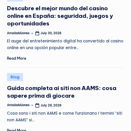
in
Descubre el mejor mundo del casino
online en España: seguridad, juegos y
oportunidades
AmaliaMJones
July 30, 2026
Posted
by
El auge del entretenimiento digital ha convertido al casino
online en una opción popular entre…
Read More
Posted
Blog
in
Guida completa ai siti non AAMS: cosa
sapere prima di giocare
AmaliaMJones
July 29, 2026
Posted
by
Cosa sono i siti non AAMS e come funzionano I termini “siti
non AAMS” si…
Read More