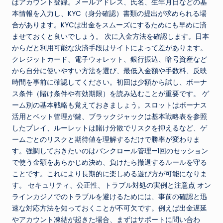
はアカウント登録。メールアドレス、氏名、生年月日などの基
本情報を入力し、KYC（身分確認）書類の提出が求められる場
合があります。KYCは出金をスムーズにするためにも早めに済
ませておくと良いでしょう。 次に入金方法を確認します。日本
からだと利用可能な決済手段はサイトによって差があります。
クレジットカード、電子ウォレット、銀行振込、暗号資産など
から自分に使いやすい方法を選び、最低入金額や手数料、反映
時間を事前に確認してください。初回は少額から試し、ボーナ
ス条件（賭け条件や有効期限）を読み込むことが重要です。 ゲ
ーム別の基本戦略も覚えておきましょう。スロットはボーナス
活用とベット管理が鍵、ブラックジャックは基本戦略表を参照
したプレイ、ルーレットは賭け分散でリスクを抑えるなど、ゲ
ームごとのリスクと期待値を理解するだけで勝率が変わりま
す。強調しておきたいのはバンクロール管理—1回のセッション
で使う金額をあらかじめ決め、負けたら撤退するルールを守る
ことです。これにより長期的に楽しめる遊び方が可能になりま
す。 セキュリティ、公正性、トラブル対処の実例と注意点 オン
ラインカジノでのトラブルを避けるためには、事前の確認と迅
速な対応方法を知っておくことが不可欠です。例えば出金遅延
やアカウント凍結が起きた場合、まずはサポートに問い合わ