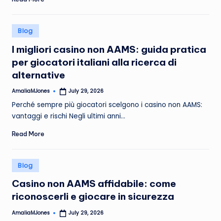
Posted
Blog
in
I migliori casino non AAMS: guida pratica
per giocatori italiani alla ricerca di
alternative
AmaliaMJones
July 29, 2026
Posted
by
Perché sempre più giocatori scelgono i casino non AAMS:
vantaggi e rischi Negli ultimi anni…
Read More
Posted
Blog
in
Casino non AAMS affidabile: come
riconoscerli e giocare in sicurezza
AmaliaMJones
July 29, 2026
Posted