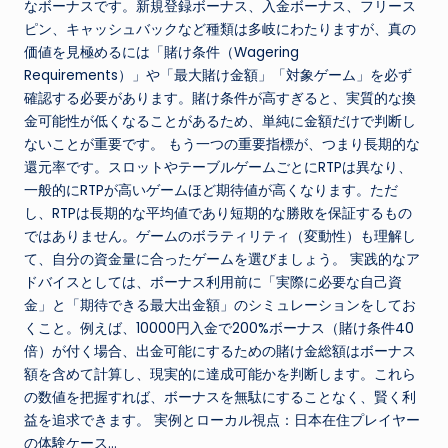
なボーナスです。新規登録ボーナス、入金ボーナス、フリース
ピン、キャッシュバックなど種類は多岐にわたりますが、真の
価値を見極めるには「賭け条件（Wagering
Requirements）」や「最大賭け金額」「対象ゲーム」を必ず
確認する必要があります。賭け条件が高すぎると、実質的な換
金可能性が低くなることがあるため、単純に金額だけで判断し
ないことが重要です。 もう一つの重要指標が、つまり長期的な
還元率です。スロットやテーブルゲームごとにRTPは異なり、
一般的にRTPが高いゲームほど期待値が高くなります。ただ
し、RTPは長期的な平均値であり短期的な勝敗を保証するもの
ではありません。ゲームのボラティリティ（変動性）も理解し
て、自分の資金量に合ったゲームを選びましょう。 実践的なア
ドバイスとしては、ボーナス利用前に「実際に必要な自己資
金」と「期待できる最大出金額」のシミュレーションをしてお
くこと。例えば、10000円入金で200%ボーナス（賭け条件40
倍）が付く場合、出金可能にするための賭け金総額はボーナス
額を含めて計算し、現実的に達成可能かを判断します。これら
の数値を把握すれば、ボーナスを無駄にすることなく、賢く利
益を追求できます。 実例とローカル視点：日本在住プレイヤー
の体験ケース…