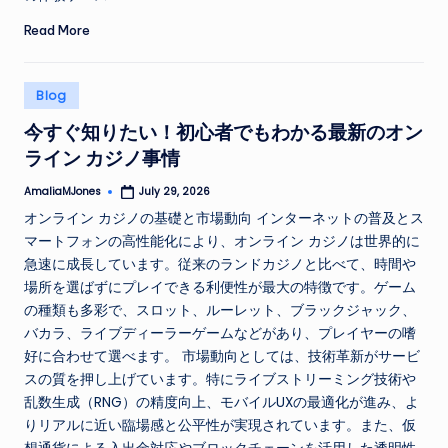
Read More
Posted
Blog
in
今すぐ知りたい！初心者でもわかる最新のオン
ライン カジノ事情
AmaliaMJones
July 29, 2026
Posted
by
オンライン カジノの基礎と市場動向 インターネットの普及とス
マートフォンの高性能化により、オンライン カジノは世界的に
急速に成長しています。従来のランドカジノと比べて、時間や
場所を選ばずにプレイできる利便性が最大の特徴です。ゲーム
の種類も多彩で、スロット、ルーレット、ブラックジャック、
バカラ、ライブディーラーゲームなどがあり、プレイヤーの嗜
好に合わせて選べます。 市場動向としては、技術革新がサービ
スの質を押し上げています。特にライブストリーミング技術や
乱数生成（RNG）の精度向上、モバイルUXの最適化が進み、よ
りリアルに近い臨場感と公平性が実現されています。また、仮