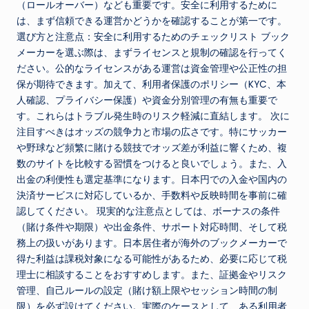
（ロールオーバー）なども重要です。安全に利用するために
は、まず信頼できる運営かどうかを確認することが第一です。
選び方と注意点：安全に利用するためのチェックリスト ブック
メーカーを選ぶ際は、まずライセンスと規制の確認を行ってく
ださい。公的なライセンスがある運営は資金管理や公正性の担
保が期待できます。加えて、利用者保護のポリシー（KYC、本
人確認、プライバシー保護）や資金分別管理の有無も重要で
す。これらはトラブル発生時のリスク軽減に直結します。 次に
注目すべきはオッズの競争力と市場の広さです。特にサッカー
や野球など頻繁に賭ける競技でオッズ差が利益に響くため、複
数のサイトを比較する習慣をつけると良いでしょう。また、入
出金の利便性も選定基準になります。日本円での入金や国内の
決済サービスに対応しているか、手数料や反映時間を事前に確
認してください。 現実的な注意点としては、ボーナスの条件
（賭け条件や期限）や出金条件、サポート対応時間、そして税
務上の扱いがあります。日本居住者が海外のブックメーカーで
得た利益は課税対象になる可能性があるため、必要に応じて税
理士に相談することをおすすめします。また、証拠金やリスク
管理、自己ルールの設定（賭け額上限やセッション時間の制
限）を必ず設けてください。実際のケースとして、ある利用者