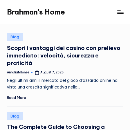
Brahman's Home
Skip
Spiritual
to
and
content
secular:
exploring
Posted
Blog
in
it
Scopri i vantaggi dei casino con prelievo
all
immediato: velocità, sicurezza e
praticità
AmaliaMJones
August 7, 2026
Posted
by
Negli ultimi anni il mercato del gioco d’azzardo online ha
visto una crescita significativa nella…
Read More
Posted
Blog
in
The Complete Guide to Choosing a