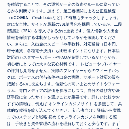
を確認することで、その運営が一定の監査やルールに従ってい
るかを判断できます。加えて、第三者機関による公正性検査
（eCOGRA、iTech Labsなど）の有無もチェックしましょう。
次に安全性。サイトが最新のSSL暗号化を採用しているか、二段
階認証（2FA）を導入できるかは重要です。個人情報や入出金
情報を保護する体制がしっかりしているかを確認してくださ
い。さらに、入出金のスピードや手数料、対応通貨（日本円、
暗号通貨、各種電子決済）も比較ポイントになります。日本語
対応のカスタマーサポートやFAQが充実しているかどうかも、
初心者にとっては大きな安心材料です。 レビューやプレイヤー
の評判も見逃せません。実際のプレイヤーからのフィードバッ
クは、ボーナスの付与条件や出金の実際、サポート対応の質を
把握するのに役立ちます。信頼性の高いまとめサイトやフォー
ラム、専門メディアの評価を参考にしつつ、自分の遊び方や決
済手段に合ったサイトを選ぶことが重要です。詳しい比較やお
すすめ情報は、例えば オンラインカジノサイト を参照して、具
体的な候補を絞り込んでください。 初心者向け：登録から実践
までのステップと戦略 初めてオンラインカジノを利用する際
は、手続きと資金管理の流れを理解しておくと安心です。まず