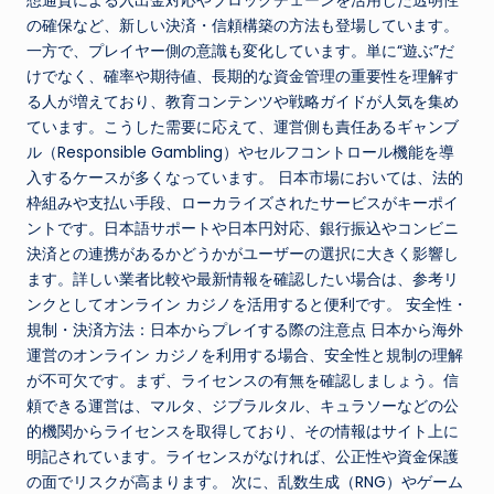
想通貨による入出金対応やブロックチェーンを活用した透明性
の確保など、新しい決済・信頼構築の方法も登場しています。
一方で、プレイヤー側の意識も変化しています。単に“遊ぶ”だ
けでなく、確率や期待値、長期的な資金管理の重要性を理解す
る人が増えており、教育コンテンツや戦略ガイドが人気を集め
ています。こうした需要に応えて、運営側も責任あるギャンブ
ル（Responsible Gambling）やセルフコントロール機能を導
入するケースが多くなっています。 日本市場においては、法的
枠組みや支払い手段、ローカライズされたサービスがキーポイ
ントです。日本語サポートや日本円対応、銀行振込やコンビニ
決済との連携があるかどうかがユーザーの選択に大きく影響し
ます。詳しい業者比較や最新情報を確認したい場合は、参考リ
ンクとしてオンライン カジノを活用すると便利です。 安全性・
規制・決済方法：日本からプレイする際の注意点 日本から海外
運営のオンライン カジノを利用する場合、安全性と規制の理解
が不可欠です。まず、ライセンスの有無を確認しましょう。信
頼できる運営は、マルタ、ジブラルタル、キュラソーなどの公
的機関からライセンスを取得しており、その情報はサイト上に
明記されています。ライセンスがなければ、公正性や資金保護
の面でリスクが高まります。 次に、乱数生成（RNG）やゲーム