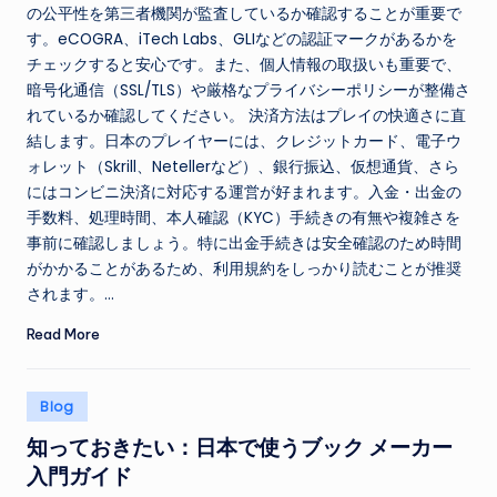
の公平性を第三者機関が監査しているか確認することが重要で
す。eCOGRA、iTech Labs、GLIなどの認証マークがあるかを
チェックすると安心です。また、個人情報の取扱いも重要で、
暗号化通信（SSL/TLS）や厳格なプライバシーポリシーが整備さ
れているか確認してください。 決済方法はプレイの快適さに直
結します。日本のプレイヤーには、クレジットカード、電子ウ
ォレット（Skrill、Netellerなど）、銀行振込、仮想通貨、さら
にはコンビニ決済に対応する運営が好まれます。入金・出金の
手数料、処理時間、本人確認（KYC）手続きの有無や複雑さを
事前に確認しましょう。特に出金手続きは安全確認のため時間
がかかることがあるため、利用規約をしっかり読むことが推奨
されます。…
Read More
Posted
Blog
in
知っておきたい：日本で使うブック メーカー
入門ガイド