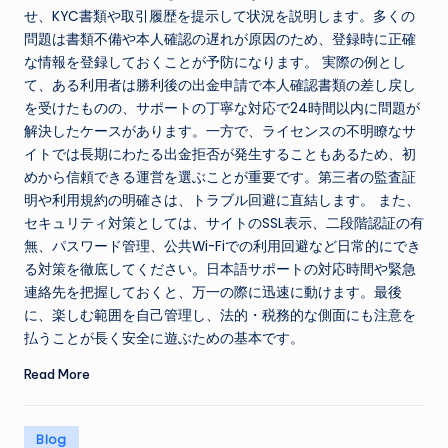
せ、KYC書類や取引履歴を提示して状況を説明します。多くの
問題は書類不備や本人確認の遅れが原因のため、登録時に正確
な情報を登録しておくことが予防になります。 実際の例とし
て、ある利用者は勝利後の出金申請で本人確認書類の差し戻し
を受けたものの、サポートの丁寧な対応で24時間以内に問題が
解決したケースがあります。一方で、ライセンスの不明瞭なサ
イトでは長期にわたる出金拒否が発生することもあるため、初
めから信頼できる運営を選ぶことが重要です。第三者の監査証
明や利用規約の明確さは、トラブル回避に直結します。 また、
セキュリティ対策としては、サイトのSSL表示、二段階認証の有
無、パスワード管理、公共Wi-Fiでの利用回避など日常的にでき
る対策を徹底してください。日本語サポートの対応時間や緊急
連絡先を把握しておくと、万一の際に迅速に動けます。最後
に、楽しむ範囲を自己管理し、法的・税務的な側面にも注意を
払うことが長く安全に遊ぶための基本です。
Read More
Posted
Blog