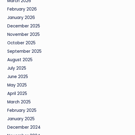
March 2026
February 2026
January 2026
December 2025
November 2025
October 2025
September 2025
August 2025
July 2025
June 2025
May 2025
April 2025
March 2025
February 2025
January 2025
December 2024