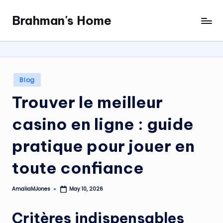
Brahman's Home
Skip
Spiritual
to
and
content
secular:
exploring
it
Posted
Blog
all
in
Trouver le meilleur
casino en ligne : guide
pratique pour jouer en
toute confiance
AmaliaMJones
May 10, 2026
Posted
by
Critères indispensables