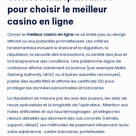
pour choisir le
meilleur
casino en ligne
Choisir le
meilleur casino en ligne
ne se limite pas au design
attirant ou aux publicités prometteuses. Les critères
fondamentaux incluent la
licence
et la régulation, la
réputation, la sécurité des transactions, la variété des jeux et
la transparence des conditions. Une plateforme digne de
confiance affiche clairement sa licence (par exemple Malta
Gaming Authority, UKGC ou d’autres autorités reconnues),
publie des audits RNG et affiche les certificats SSL pour
protéger les données personnelles et bancaires.
La réputation se mesure par les avis des joueurs, les sites de
revue spécialisés et la longévité de l’opérateur. Attention aux
notes artificielles et aux faux témoignages : privilégiez les
retours détaillés qui décrivent des cas concrets (retraits,
support, délais). Les méthodes de paiement influencent aussi
votre expérience : cartes bancaires, portefeuilles