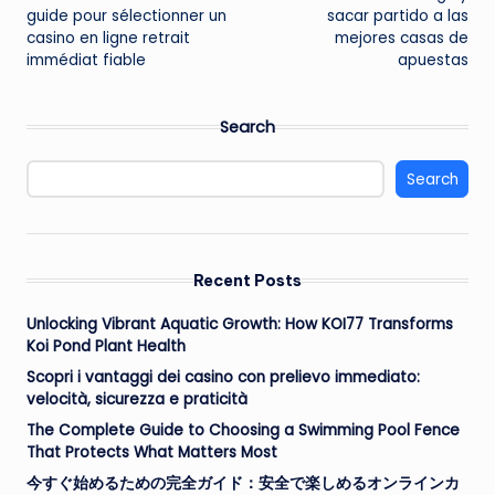
navigation
guide pour sélectionner un
sacar partido a las
casino en ligne retrait
mejores casas de
immédiat fiable
apuestas
Search
Search
Recent Posts
Unlocking Vibrant Aquatic Growth: How KOI77 Transforms
Koi Pond Plant Health
Scopri i vantaggi dei casino con prelievo immediato:
velocità, sicurezza e praticità
The Complete Guide to Choosing a Swimming Pool Fence
That Protects What Matters Most
今すぐ始めるための完全ガイド：安全で楽しめるオンラインカ