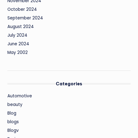
November 2024
October 2024
September 2024
August 2024
July 2024
June 2024
May 2002
Categories
Automotive
beauty
Blog
blogs
Blogv