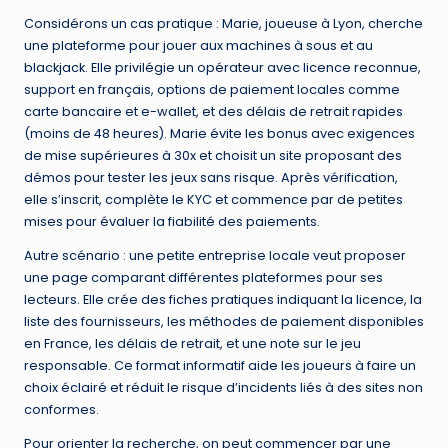
Considérons un cas pratique : Marie, joueuse à Lyon, cherche
une plateforme pour jouer aux machines à sous et au
blackjack. Elle privilégie un opérateur avec licence reconnue,
support en français, options de paiement locales comme
carte bancaire et e-wallet, et des délais de retrait rapides
(moins de 48 heures). Marie évite les bonus avec exigences
de mise supérieures à 30x et choisit un site proposant des
démos pour tester les jeux sans risque. Après vérification,
elle s’inscrit, complète le KYC et commence par de petites
mises pour évaluer la fiabilité des paiements.
Autre scénario : une petite entreprise locale veut proposer
une page comparant différentes plateformes pour ses
lecteurs. Elle crée des fiches pratiques indiquant la licence, la
liste des fournisseurs, les méthodes de paiement disponibles
en France, les délais de retrait, et une note sur le jeu
responsable. Ce format informatif aide les joueurs à faire un
choix éclairé et réduit le risque d’incidents liés à des sites non
conformes.
Pour orienter la recherche, on peut commencer par une