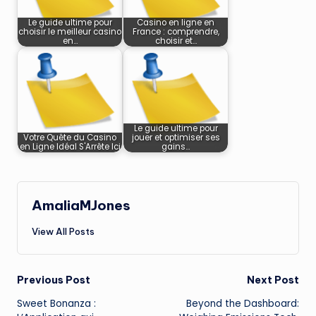
Le guide ultime pour
Casino en ligne en
choisir le meilleur casino
France : comprendre,
en…
choisir et…
Le guide ultime pour
Votre Quête du Casino
jouer et optimiser ses
en Ligne Idéal S'Arrête Ici
gains…
AmaliaMJones
View All Posts
Post
Previous Post
Next Post
Sweet Bonanza :
Beyond the Dashboard:
navigation