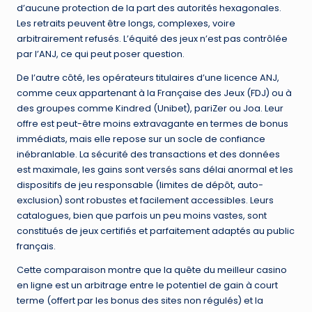
d’aucune protection de la part des autorités hexagonales.
Les retraits peuvent être longs, complexes, voire
arbitrairement refusés. L’équité des jeux n’est pas contrôlée
par l’ANJ, ce qui peut poser question.
De l’autre côté, les opérateurs titulaires d’une licence ANJ,
comme ceux appartenant à la Française des Jeux (FDJ) ou à
des groupes comme Kindred (Unibet), pariZer ou Joa. Leur
offre est peut-être moins extravagante en termes de bonus
immédiats, mais elle repose sur un socle de confiance
inébranlable. La sécurité des transactions et des données
est maximale, les gains sont versés sans délai anormal et les
dispositifs de jeu responsable (limites de dépôt, auto-
exclusion) sont robustes et facilement accessibles. Leurs
catalogues, bien que parfois un peu moins vastes, sont
constitués de jeux certifiés et parfaitement adaptés au public
français.
Cette comparaison montre que la quête du meilleur casino
en ligne est un arbitrage entre le potentiel de gain à court
terme (offert par les bonus des sites non régulés) et la