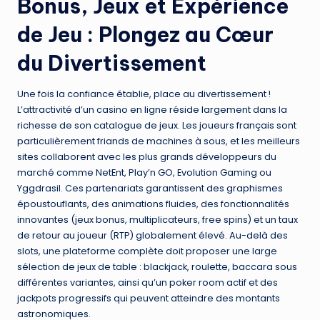
Bonus, Jeux et Expérience
de Jeu : Plongez au Cœur
du Divertissement
Une fois la confiance établie, place au divertissement !
L’attractivité d’un casino en ligne réside largement dans la
richesse de son catalogue de jeux. Les joueurs français sont
particulièrement friands de machines à sous, et les meilleurs
sites collaborent avec les plus grands développeurs du
marché comme NetEnt, Play’n GO, Evolution Gaming ou
Yggdrasil. Ces partenariats garantissent des graphismes
époustouflants, des animations fluides, des fonctionnalités
innovantes (jeux bonus, multiplicateurs, free spins) et un taux
de retour au joueur (RTP) globalement élevé. Au-delà des
slots, une plateforme complète doit proposer une large
sélection de jeux de table : blackjack, roulette, baccara sous
différentes variantes, ainsi qu’un poker room actif et des
jackpots progressifs qui peuvent atteindre des montants
astronomiques.