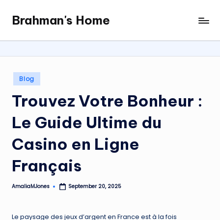
Brahman's Home
Skip
Spiritual
to
and
content
secular:
exploring
it
Posted
Blog
all
in
Trouvez Votre Bonheur :
Le Guide Ultime du
Casino en Ligne
Français
AmaliaMJones
September 20, 2025
Posted
by
Le paysage des jeux d’argent en France est à la fois