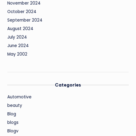
November 2024
October 2024
September 2024
August 2024
July 2024
June 2024
May 2002
Categories
Automotive
beauty
Blog
blogs
Blogv