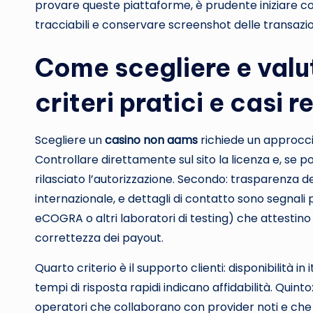
provare queste piattaforme, è prudente iniziare c
tracciabili e conservare screenshot delle transazio
Come scegliere e valu
criteri pratici e casi re
Scegliere un
casino non aams
richiede un approccio
Controllare direttamente sul sito la licenza e, se pos
rilasciato l’autorizzazione. Secondo: trasparenza de
internazionale, e dettagli di contatto sono segnali p
eCOGRA o altri laboratori di testing) che attestino 
correttezza dei payout.
Quarto criterio è il supporto clienti: disponibilità in 
tempi di risposta rapidi indicano affidabilità. Quin
operatori che collaborano con provider noti e che ha