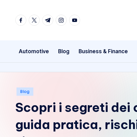
Skip
facebook.com
twitter.com
t.me
instagram.com
youtube.com
to
content
Automotive
Blog
Business & Finance
Posted
Blog
in
Scopri i segreti dei
guida pratica, risch