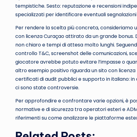
tempistiche. Sesto: reputazione e recensioni indipen
specializzati per identificare eventuali segnalazioni
Per rendere la scelta più concreta, consideriamo un
con licenza Curaçao attirato da un grande bonus. D
non chiaro e tempi di attesa molto lunghi. Seguendo
controllo T&C, screenshot delle comunicazioni, sc
giocatore avrebbe potuto evitare l’impasse o qua
altro esempio positivo riguarda un sito con licen
certificati di audit pubblici e supporto in italiano: 
ci sono state controversie.
Per approfondire e confrontare varie opzioni, è po
normative e di sicurezza tra operatori esteri e AD
riferimenti su come analizzare le piattaforme ester
Related Posts: