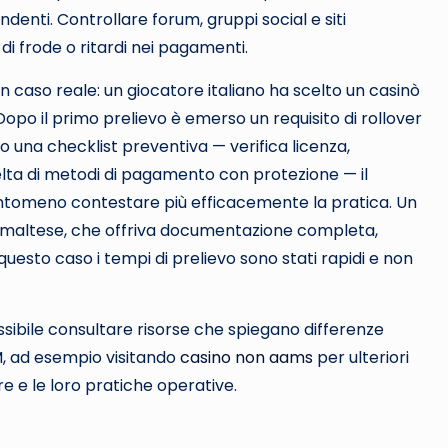
denti. Controllare forum, gruppi social e siti
 di frode o ritardi nei pagamenti.
 caso reale: un giocatore italiano ha scelto un casinò
opo il primo prelievo è emerso un requisito di rollover
 una checklist preventiva — verifica licenza,
elta di metodi di pagamento con protezione — il
ntomeno contestare più efficacemente la pratica. Un
za maltese, che offriva documentazione completa,
in questo caso i tempi di prelievo sono stati rapidi e non
ssibile consultare risorse che spiegano differenze
M, ad esempio visitando
casino non aams
per ulteriori
e e le loro pratiche operative.