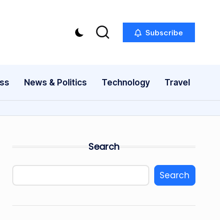
Subscribe
ess
News & Politics
Technology
Travel
Search
Search