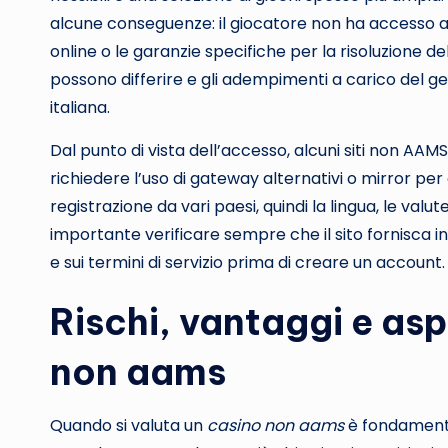
alcune conseguenze: il giocatore non ha accesso agli
online o le garanzie specifiche per la risoluzione dell
possono differire e gli adempimenti a carico del ge
italiana.
Dal punto di vista dell’accesso, alcuni siti non AAMS
richiedere l’uso di gateway alternativi o mirror per 
registrazione da vari paesi, quindi la lingua, le valu
importante verificare sempre che il sito fornisca in
e sui termini di servizio prima di creare un account.
Rischi, vantaggi e asp
non aams
Quando si valuta un
casino non aams
è fondamental