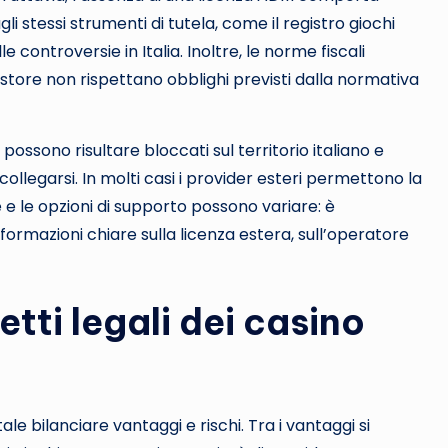
 stessi strumenti di tutela, come il registro giochi
e controversie in Italia. Inoltre, le norme fiscali
store non rispettano obblighi previsti dalla normativa
 possono risultare bloccati sul territorio italiano e
collegarsi. In molti casi i provider esteri permettono la
te e le opzioni di supporto possono variare: è
formazioni chiare sulla licenza estera, sull’operatore
etti legali dei casino
e bilanciare vantaggi e rischi. Tra i vantaggi si