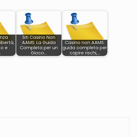
enza
Siti Casino Non
ibertà,
AAMS: La Guida
Casino non AAMS:
o e
Completa per un
guida completa per
…
Gioco…
capire rischi,…