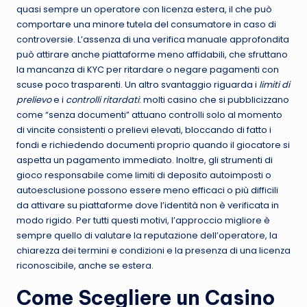
quasi sempre un operatore con licenza estera, il che può
comportare una minore tutela del consumatore in caso di
controversie. L’assenza di una verifica manuale approfondita
può attirare anche piattaforme meno affidabili, che sfruttano
la mancanza di KYC per ritardare o negare pagamenti con
scuse poco trasparenti. Un altro svantaggio riguarda i
limiti di
prelievo
e i
controlli ritardati
: molti casino che si pubblicizzano
come “senza documenti” attuano controlli solo al momento
di vincite consistenti o prelievi elevati, bloccando di fatto i
fondi e richiedendo documenti proprio quando il giocatore si
aspetta un pagamento immediato. Inoltre, gli strumenti di
gioco responsabile come limiti di deposito autoimposti o
autoesclusione possono essere meno efficaci o più difficili
da attivare su piattaforme dove l’identità non è verificata in
modo rigido. Per tutti questi motivi, l’approccio migliore è
sempre quello di valutare la reputazione dell’operatore, la
chiarezza dei termini e condizioni e la presenza di una licenza
riconoscibile, anche se estera.
Come Scegliere un Casino