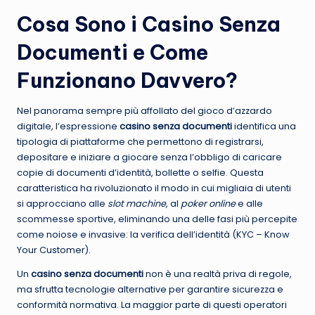
Cosa Sono i Casino Senza
Documenti e Come
Funzionano Davvero?
Nel panorama sempre più affollato del gioco d’azzardo
digitale, l’espressione
casino senza documenti
identifica una
tipologia di piattaforme che permettono di registrarsi,
depositare e iniziare a giocare senza l’obbligo di caricare
copie di documenti d’identità, bollette o selfie. Questa
caratteristica ha rivoluzionato il modo in cui migliaia di utenti
si approcciano alle
slot machine
, al
poker online
e alle
scommesse sportive, eliminando una delle fasi più percepite
come noiose e invasive: la verifica dell’identità (KYC – Know
Your Customer).
Un
casino senza documenti
non è una realtà priva di regole,
ma sfrutta tecnologie alternative per garantire sicurezza e
conformità normativa. La maggior parte di questi operatori