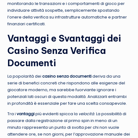
monitorando le transazioni e i comportamenti di gioco per
individuare attività sospette, semplicemente spostando
l’onere della verifica su infrastrutture automatiche e partner
finanziari certificati.
Vantaggi e Svantaggi dei
Casino Senza Verifica
Documenti
La popolarità dei
casino senza documenti
deriva da una
serie di benefici concreti che rispondono alle esigenze del
giocatore moderno, ma sarebbe fuorviante ignorare i
potenziali lati oscuri di questa modalità. Analizzarli entrambi
in profondità è essenziale per fare una scelta consapevole.
Tra i
vantaggi
più evidenti spicca la
velocità
. La possibilità di
passare dalla registrazione al primo spin in meno di un
minuto rappresenta un punto di svolta per chi non vuole
attendere ore, se non giorni, per l’approvazione manuale dei