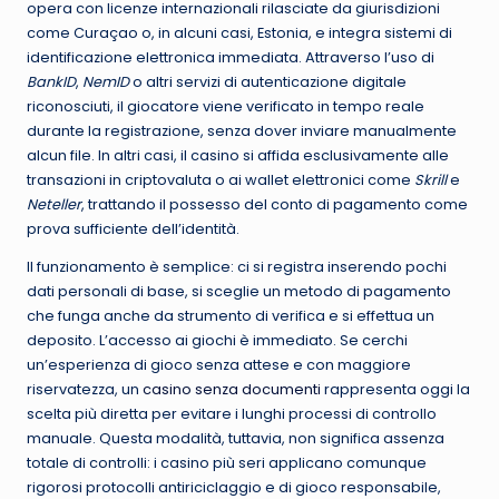
opera con licenze internazionali rilasciate da giurisdizioni
come Curaçao o, in alcuni casi, Estonia, e integra sistemi di
identificazione elettronica immediata. Attraverso l’uso di
BankID
,
NemID
o altri servizi di autenticazione digitale
riconosciuti, il giocatore viene verificato in tempo reale
durante la registrazione, senza dover inviare manualmente
alcun file. In altri casi, il casino si affida esclusivamente alle
transazioni in criptovaluta o ai wallet elettronici come
Skrill
e
Neteller
, trattando il possesso del conto di pagamento come
prova sufficiente dell’identità.
Il funzionamento è semplice: ci si registra inserendo pochi
dati personali di base, si sceglie un metodo di pagamento
che funga anche da strumento di verifica e si effettua un
deposito. L’accesso ai giochi è immediato. Se cerchi
un’esperienza di gioco senza attese e con maggiore
riservatezza, un
casino senza documenti
rappresenta oggi la
scelta più diretta per evitare i lunghi processi di controllo
manuale. Questa modalità, tuttavia, non significa assenza
totale di controlli: i casino più seri applicano comunque
rigorosi protocolli antiriciclaggio e di gioco responsabile,