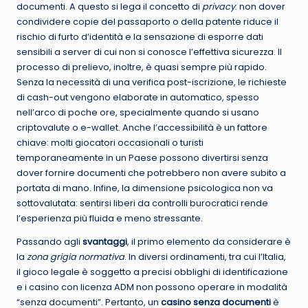
documenti. A questo si lega il concetto di
privacy
: non dover
condividere copie del passaporto o della patente riduce il
rischio di furto d’identità e la sensazione di esporre dati
sensibili a server di cui non si conosce l’effettiva sicurezza. Il
processo di prelievo, inoltre, è quasi sempre più rapido.
Senza la necessità di una verifica post-iscrizione, le richieste
di cash-out vengono elaborate in automatico, spesso
nell’arco di poche ore, specialmente quando si usano
criptovalute o e-wallet. Anche l’accessibilità è un fattore
chiave: molti giocatori occasionali o turisti
temporaneamente in un Paese possono divertirsi senza
dover fornire documenti che potrebbero non avere subito a
portata di mano. Infine, la dimensione psicologica non va
sottovalutata: sentirsi liberi da controlli burocratici rende
l’esperienza più fluida e meno stressante.
Passando agli
svantaggi
, il primo elemento da considerare è
la
zona grigia normativa
. In diversi ordinamenti, tra cui l’Italia,
il gioco legale è soggetto a precisi obblighi di identificazione
e i casino con licenza ADM non possono operare in modalità
“senza documenti”. Pertanto, un
casino senza documenti
è