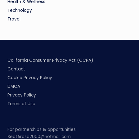
Health & Wellness
Technology
Travel
California Consumer Privacy Act (CCPA)
Contact
Cookie Privacy Policy
DMCA
Privacy Policy
Terms of Use
For partnerships & opportunities:
SeatArosa2000@hotmail.com