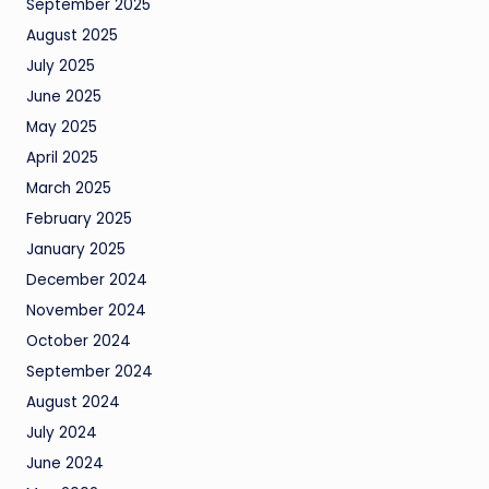
September 2025
August 2025
July 2025
June 2025
May 2025
April 2025
March 2025
February 2025
January 2025
December 2024
November 2024
October 2024
September 2024
August 2024
July 2024
June 2024