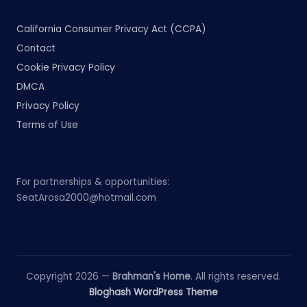
California Consumer Privacy Act (CCPA)
Contact
Cookie Privacy Policy
DMCA
Privacy Policy
Terms of Use
For partnerships & opportunities:
SeatArosa2000@hotmail.com
Copyright 2026 —
Brahman's Home
. All rights reserved.
Bloghash WordPress Theme