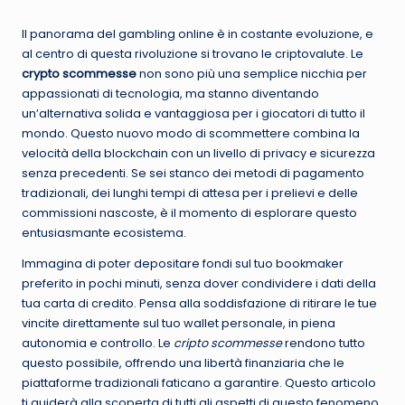
Il panorama del gambling online è in costante evoluzione, e
al centro di questa rivoluzione si trovano le criptovalute. Le
crypto scommesse
non sono più una semplice nicchia per
appassionati di tecnologia, ma stanno diventando
un’alternativa solida e vantaggiosa per i giocatori di tutto il
mondo. Questo nuovo modo di scommettere combina la
velocità della blockchain con un livello di privacy e sicurezza
senza precedenti. Se sei stanco dei metodi di pagamento
tradizionali, dei lunghi tempi di attesa per i prelievi e delle
commissioni nascoste, è il momento di esplorare questo
entusiasmante ecosistema.
Immagina di poter depositare fondi sul tuo bookmaker
preferito in pochi minuti, senza dover condividere i dati della
tua carta di credito. Pensa alla soddisfazione di ritirare le tue
vincite direttamente sul tuo wallet personale, in piena
autonomia e controllo. Le
cripto scommesse
rendono tutto
questo possibile, offrendo una libertà finanziaria che le
piattaforme tradizionali faticano a garantire. Questo articolo
ti guiderà alla scoperta di tutti gli aspetti di questo fenomeno,