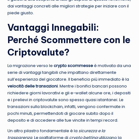
dai vantaggi concreti alle migliori strategie per iniziare con il
piede giusto.
Vantaggi Innegabili:
Perché Scommettere con le
Criptovalute?
La migrazione verso le
crypto scommesse
è motivata da una
serie di vantaggi tangibili che impattano direttamente
sull’esperienza del giocatore. Il beneficio più immediato è la
velocità delle transazioni
. Mentre i bonifici bancari possono
richiedere giorni lavorativi e gli e-wallet alcune ore, i depositi
e i prelievi in criptovalute sono spesso quasi istantanei. Le
transazioni sulla blockchain, infatti, vengono confermate in
pochi minuti, permettendoti di giocare subito dopo il
deposito e di accedere alle tue vincite in tempi record.
Un altro pilastro fondamentale è la
sicurezza e la
trasparenza
. Le piattaforme di
crypto betting
utilizzano la