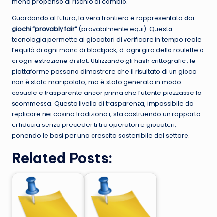
meno propenso al rischio di cambio.
Guardando al futuro, la vera frontiera è rappresentata dai
giochi “provably fair”
(provabilmente equi). Questa
tecnologia permette ai giocatori di verificare in tempo reale
l’equità di ogni mano di blackjack, di ogni giro della roulette o
di ogni estrazione di slot. Utilizzando gli hash crittografici, le
piattaforme possono dimostrare che il risultato di un gioco
non è stato manipolato, ma è stato generato in modo
casuale e trasparente ancor prima che l’utente piazzasse la
scommessa. Questo livello di trasparenza, impossibile da
replicare nei casino tradizionali, sta costruendo un rapporto
di fiducia senza precedenti tra operatori e giocatori,
ponendo le basi per una crescita sostenibile del settore.
Related Posts: