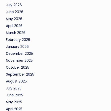
July 2026
June 2026
May 2026
April 2026
March 2026
February 2026
January 2026
December 2025
November 2025
October 2025
September 2025
August 2025
July 2025
June 2025
May 2025
April 2025