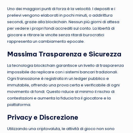
Uno dei maggiori punti di forza è la velocità. I depositi e i
prelievi vengono elaborati in pochi minuti, o addirittura
secondi, grazie alla blockchain. Nessun più giorni di attesa
per vedere i propri fondi accrediti sul conto. La libertà di
giocare e ritirare le vincite senza ritardi burocratici
rappresenta un cambiamento epocale.
Massima Trasparenza e Sicurezza
La tecnologia blockchain garantisce un livello di trasparenza
impossibile da replicare con i sistemi bancari tradizionali.
Ogni transazione è registrata in un ledger pubblico e
immutabile, offrendo una prova certa e verificabile di ogni
movimento di fondi. Questo riduce al minimo il rischio di
contestazioni e aumenta la fiducia tra il giocatore e la
piattaforma.
Privacy e Discrezione
Utilizzando una criptovaluta, le attività di gioco non sono