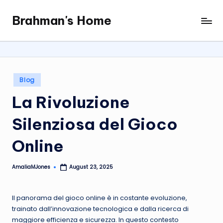
Brahman's Home
Skip
Spiritual
to
and
content
secular:
exploring
it
Posted
Blog
all
in
La Rivoluzione
Silenziosa del Gioco
Online
AmaliaMJones
August 23, 2025
Posted
by
Il panorama del gioco online è in costante evoluzione,
trainato dall’innovazione tecnologica e dalla ricerca di
maggiore efficienza e sicurezza. In questo contesto