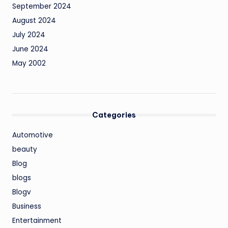
September 2024
August 2024
July 2024
June 2024
May 2002
Categories
Automotive
beauty
Blog
blogs
Blogv
Business
Entertainment