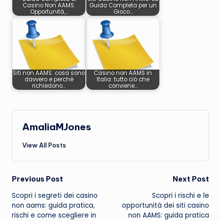
Casino Non AAMS:
Guida Completa per un
Opportunità,…
Gioco…
Siti non AAMS: cosa sono
Casino non AAMS in
davvero e perché
Italia: tutto ciò che
richiedono…
conviene…
AmaliaMJones
View All Posts
Post
Previous Post
Next Post
Scopri i segreti dei casino
Scopri i rischi e le
navigation
non aams: guida pratica,
opportunità dei siti casino
rischi e come scegliere in
non AAMS: guida pratica