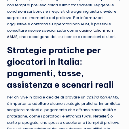
con tempi di prelievo chiari e limiti trasparenti. Leggere le
condizioni sui bonus e i requisiti di wagering aiuta a evitare
sorprese al momento del prelievo. Per informazioni
aggiuntive e confronti su operatori non ADM, è possibile
consultare risorse specializzate come
casino italiani non
AAMS
, che raccolgono dati su licenze e recensioni di utenti.
Strategie pratiche per
giocatori in Italia:
pagamenti, tasse,
assistenza e scenari reali
Per chi vive in Italia e decide di provare un
casino non AAMS
,
è importante adottare alcune strategie pratiche. Innanzitutto
scegliere metodi di pagamento che offrano tracciabilità e
protezione, come i portafogli elettronici (Skrill, Neteller) o
carte prepagate, che spesso accelerano i tempi di prelievo.
Se si utilizzano criptovalute, considerare la volatilità e la