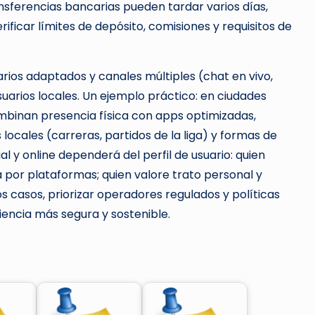
ansferencias bancarias pueden tardar varios días,
ificar límites de depósito, comisiones y requisitos de
arios adaptados y canales múltiples (chat en vivo,
suarios locales. Un ejemplo práctico: en ciudades
binan presencia física con apps optimizadas,
ocales (carreras, partidos de la liga) y formas de
al y online dependerá del perfil de usuario: quien
 por plataformas; quien valore trato personal y
s casos, priorizar operadores regulados y políticas
iencia más segura y sostenible.