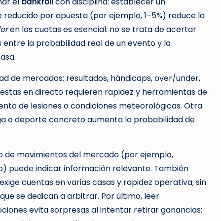
nar el
bankroll
con disciplina: establecer un
 reducido por apuesta (por ejemplo, 1–5%) reduce la
or
en las cuotas es esencial: no se trata de acertar
 entre la probabilidad real de un evento y la
casa.
ad de mercados: resultados, hándicaps, over/under,
stas en directo requieren rapidez y herramientas de
iento de lesiones o condiciones meteorológicas. Otra
 liga o deporte concreto aumenta la probabilidad de
to de movimientos del mercado (por ejemplo,
do) puede indicar información relevante. También
exige cuentas en varias casas y rapidez operativa; sin
e se dedican a arbitrar. Por último, leer
iones evita sorpresas al intentar retirar ganancias: