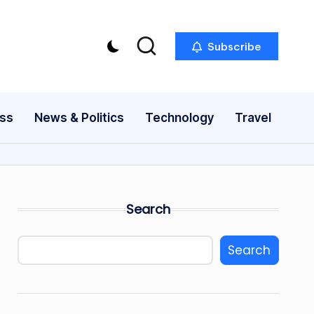
Subscribe
ess
News & Politics
Technology
Travel
Search
Search