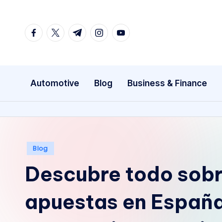
Skip
facebook.com
twitter.com
t.me
instagram.com
youtube.com
to
content
Automotive
Blog
Business & Finance
Posted
Blog
in
Descubre todo sobr
apuestas en España