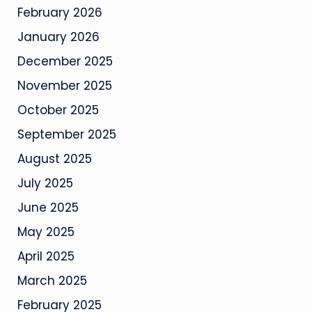
February 2026
January 2026
December 2025
November 2025
October 2025
September 2025
August 2025
July 2025
June 2025
May 2025
April 2025
March 2025
February 2025