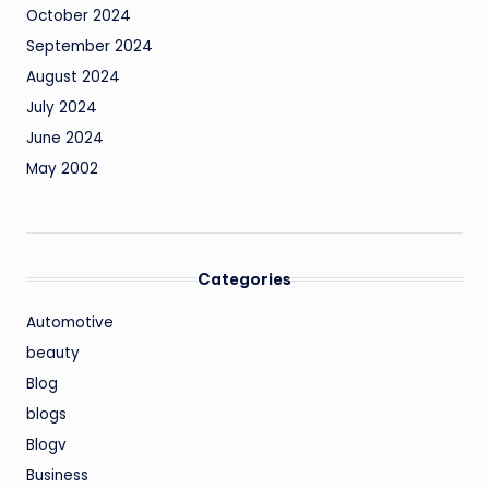
October 2024
September 2024
August 2024
July 2024
June 2024
May 2002
Categories
Automotive
beauty
Blog
blogs
Blogv
Business