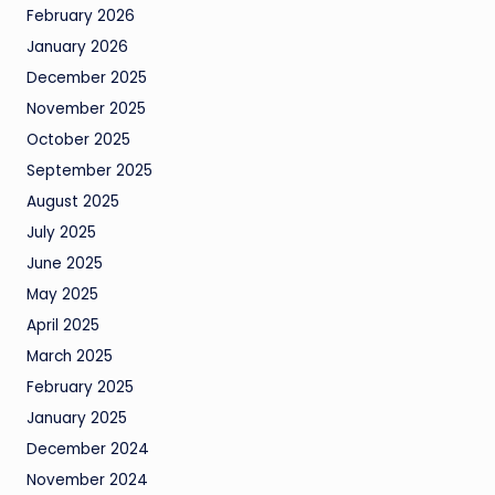
February 2026
January 2026
December 2025
November 2025
October 2025
September 2025
August 2025
July 2025
June 2025
May 2025
April 2025
March 2025
February 2025
January 2025
December 2024
November 2024