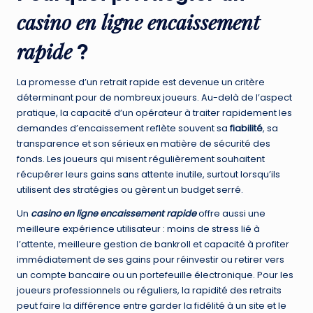
casino en ligne encaissement
rapide
?
La promesse d’un retrait rapide est devenue un critère
déterminant pour de nombreux joueurs. Au-delà de l’aspect
pratique, la capacité d’un opérateur à traiter rapidement les
demandes d’encaissement reflète souvent sa
fiabilité
, sa
transparence et son sérieux en matière de sécurité des
fonds. Les joueurs qui misent régulièrement souhaitent
récupérer leurs gains sans attente inutile, surtout lorsqu’ils
utilisent des stratégies ou gèrent un budget serré.
Un
casino en ligne encaissement rapide
offre aussi une
meilleure expérience utilisateur : moins de stress lié à
l’attente, meilleure gestion de bankroll et capacité à profiter
immédiatement de ses gains pour réinvestir ou retirer vers
un compte bancaire ou un portefeuille électronique. Pour les
joueurs professionnels ou réguliers, la rapidité des retraits
peut faire la différence entre garder la fidélité à un site et le