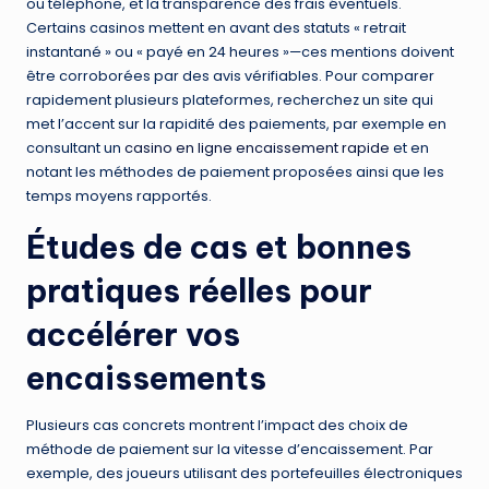
ou téléphone, et la transparence des frais éventuels.
Certains casinos mettent en avant des statuts « retrait
instantané » ou « payé en 24 heures »—ces mentions doivent
être corroborées par des avis vérifiables. Pour comparer
rapidement plusieurs plateformes, recherchez un site qui
met l’accent sur la rapidité des paiements, par exemple en
consultant un
casino en ligne encaissement rapide
et en
notant les méthodes de paiement proposées ainsi que les
temps moyens rapportés.
Études de cas et bonnes
pratiques réelles pour
accélérer vos
encaissements
Plusieurs cas concrets montrent l’impact des choix de
méthode de paiement sur la vitesse d’encaissement. Par
exemple, des joueurs utilisant des portefeuilles électroniques