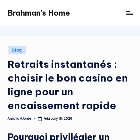
Brahman's Home
Skip
Spiritual
to
and
content
secular:
exploring
it
Posted
Blog
all
in
Retraits instantanés :
choisir le bon casino en
ligne pour un
encaissement rapide
AmaliaMJones
February 16, 2026
Posted
by
Pourquoi privilégier un