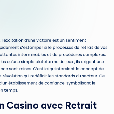
, l’excitation d’une victoire est un sentiment
idement s’estomper si le processus de retrait de vos
’attentes interminables et de procédures complexes.
lus qu’une simple plateforme de jeux ; ils exigent une
ce sont reines. C’est ici qu’intervient le concept de
e révolution qui redéfinit les standards du secteur. Ce
x d’un établissement de confiance, symbolisant le
on temps.
n Casino avec Retrait