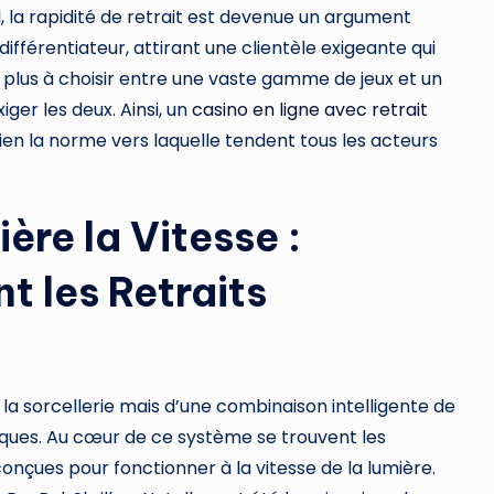
la rapidité de retrait est devenue un argument
fférentiateur, attirant une clientèle exigeante qui
t plus à choisir entre une vaste gamme de jeux et un
iger les deux. Ainsi, un
casino en ligne avec retrait
en la norme vers laquelle tendent tous les acteurs
ère la Vitesse :
 les Retraits
la sorcellerie mais d’une combinaison intelligente de
iques. Au cœur de ce système se trouvent les
 conçues pour fonctionner à la vitesse de la lumière.