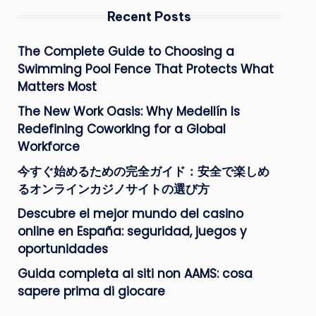
Recent Posts
The Complete Guide to Choosing a
Swimming Pool Fence That Protects What
Matters Most
The New Work Oasis: Why Medellín Is
Redefining Coworking for a Global
Workforce
今すぐ始めるための完全ガイド：安全で楽しめ
るオンラインカジノサイトの選び方
Descubre el mejor mundo del casino
online en España: seguridad, juegos y
oportunidades
Guida completa ai siti non AAMS: cosa
sapere prima di giocare