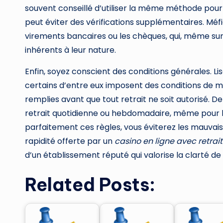
souvent conseillé d’utiliser la même méthode pour d
peut éviter des vérifications supplémentaires. M
virements bancaires ou les chèques, qui, même sur
inhérents à leur nature.
Enfin, soyez conscient des conditions générales. Li
certains d’entre eux imposent des conditions de m
remplies avant que tout retrait ne soit autorisé. 
retrait quotidienne ou hebdomadaire, même pour 
parfaitement ces règles, vous éviterez les mauvais
rapidité offerte par un
casino en ligne avec retra
d’un établissement réputé qui valorise la clarté de
Related Posts: