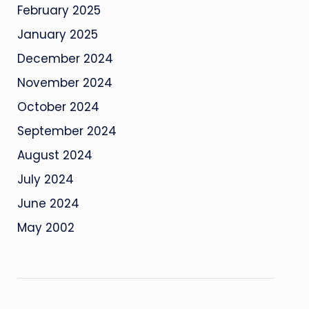
February 2025
January 2025
December 2024
November 2024
October 2024
September 2024
August 2024
July 2024
June 2024
May 2002