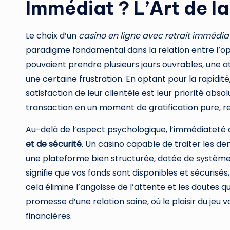
Immédiat ? L’Art de la
Le choix d’un
casino en ligne avec retrait immédia
paradigme fondamental dans la relation entre l’opér
pouvaient prendre plusieurs jours ouvrables, une at
une certaine frustration. En optant pour la rapidit
satisfaction de leur clientèle est leur priorité ab
transaction en un moment de gratification pure, re
Au-delà de l’aspect psychologique, l’immédiateté 
et de sécurité
. Un casino capable de traiter les 
une plateforme bien structurée, dotée de systèmes 
signifie que vos fonds sont disponibles et sécurisés
cela élimine l’angoisse de l’attente et les doutes qu
promesse d’une relation saine, où le plaisir du jeu 
financières.