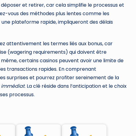
époser et retirer, car cela simplifie le processus et
éfiez-vous des méthodes plus lentes comme les
 une plateforme rapide, impliqueront des délais
sez attentivement les termes liés aux bonus, car
ise (wagering requirements) qui doivent être
De même, certains casinos peuvent avoir une limite de
les transactions rapides. En comprenant
es surprises et pourrez profiter sereinement de la
it immédiat
. La clé réside dans l’anticipation et le choix
 ses processus.