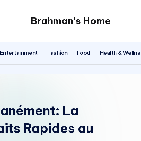
Brahman's Home
Spiritual
and
secular:
Entertainment
Fashion
Food
Health & Welln
exploring
it
all
tanément: La
aits Rapides au