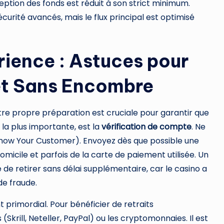
ption des fonds est réduit à son strict minimum.
curité avancés, mais le flux principal est optimisé
ience : Astuces pour
 et Sans Encombre
tre propre préparation est cruciale pour garantir que
 la plus importante, est la
vérification de compte
. Ne
now Your Customer). Envoyez dès que possible une
 domicile et parfois de la carte de paiement utilisée. Un
e retirer sans délai supplémentaire, car le casino a
de fraude.
primordial. Pour bénéficier de retraits
(Skrill, Neteller, PayPal) ou les cryptomonnaies. Il est