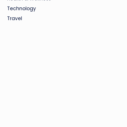
Technology
Travel