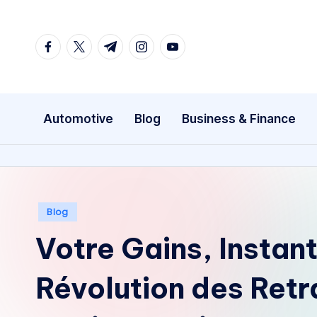
Skip
facebook.com
twitter.com
t.me
instagram.com
youtube.com
to
content
Automotive
Blog
Business & Finance
Posted
Blog
in
Votre Gains, Instan
Révolution des Retr