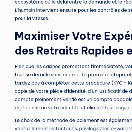
écosystème où le délai entre la demande et la réce
L’humain intervient ensuite pour les contrôles de sé
pour la vitesse.
Maximiser Votre Expér
des Retraits Rapides
Bien que les casinos promettent l’immédiateté, vo
tout se déroule sans accroc. La première étape, et
tardez pas à compléter cette procédure (KYC – K
copie de votre pièce d’identité, d’un justificatif de
compte pleinement vérifié est un compte capable d
déjà confirmé votre identité et éliminé tout risque 
Le choix de la méthode de paiement est également 
véritablement instantanés, privilégiez les e-wallets 