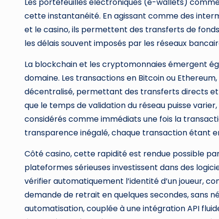
Les portefeuilles électroniques (e-wallets) comme P
cette instantanéité. En agissant comme des inter
et le casino, ils permettent des transferts de fon
les délais souvent imposés par les réseaux bancaire
La blockchain et les cryptomonnaies émergent é
domaine. Les transactions en Bitcoin ou Ethereum, 
décentralisé, permettant des transferts directs et 
que le temps de validation du réseau puisse varie
considérés comme immédiats une fois la transacti
transparence inégalé, chaque transaction étant en
Côté casino, cette rapidité est rendue possible p
plateformes sérieuses investissent dans des logic
vérifier automatiquement l’identité d’un joueur, c
demande de retrait en quelques secondes, sans né
automatisation, couplée à une intégration API flui