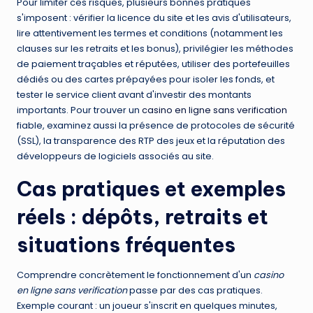
Pour limiter ces risques, plusieurs bonnes pratiques
s'imposent : vérifier la licence du site et les avis d'utilisateurs,
lire attentivement les termes et conditions (notamment les
clauses sur les retraits et les bonus), privilégier les méthodes
de paiement traçables et réputées, utiliser des portefeuilles
dédiés ou des cartes prépayées pour isoler les fonds, et
tester le service client avant d'investir des montants
importants. Pour trouver un
casino en ligne sans verification
fiable, examinez aussi la présence de protocoles de sécurité
(SSL), la transparence des RTP des jeux et la réputation des
développeurs de logiciels associés au site.
Cas pratiques et exemples
réels : dépôts, retraits et
situations fréquentes
Comprendre concrètement le fonctionnement d'un
casino
en ligne sans verification
passe par des cas pratiques.
Exemple courant : un joueur s'inscrit en quelques minutes,