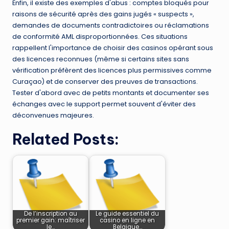
Enfin, il existe des exemples d'abus : comptes bloqués pour
raisons de sécurité après des gains jugés « suspects »,
demandes de documents contradictoires ou réclamations
de conformité AML disproportionnées. Ces situations
rappellent l'importance de choisir des casinos opérant sous
des licences reconnues (même si certains sites sans
vérification préfèrent des licences plus permissives comme
Curaçao) et de conserver des preuves de transactions.
Tester d'abord avec de petits montants et documenter ses
échanges avec le support permet souvent d'éviter des
déconvenues majeures.
Related Posts:
De l’inscription au
Le guide essentiel du
premier gain: maîtriser
casino en ligne en
le…
Belgique…