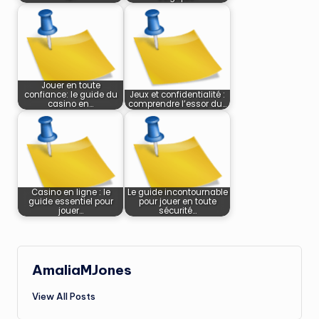
Jouer en toute
confiance: le guide du
Jeux et confidentialité :
casino en…
comprendre l’essor du…
Casino en ligne : le
Le guide incontournable
guide essentiel pour
pour jouer en toute
jouer…
sécurité…
AmaliaMJones
View All Posts