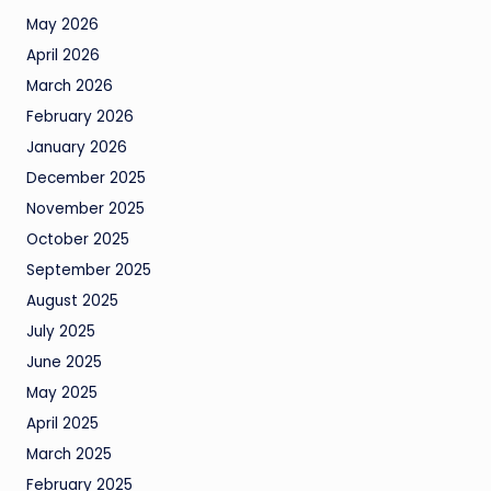
May 2026
April 2026
March 2026
February 2026
January 2026
December 2025
November 2025
October 2025
September 2025
August 2025
July 2025
June 2025
May 2025
April 2025
March 2025
February 2025