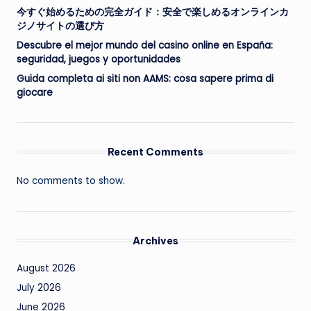
今すぐ始めるための完全ガイド：安全で楽しめるオンラインカ
ジノサイトの選び方
Descubre el mejor mundo del casino online en España:
seguridad, juegos y oportunidades
Guida completa ai siti non AAMS: cosa sapere prima di
giocare
Recent Comments
No comments to show.
Archives
August 2026
July 2026
June 2026