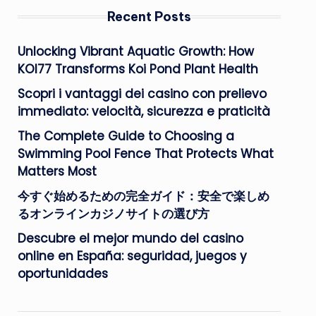
Recent Posts
Unlocking Vibrant Aquatic Growth: How
KOI77 Transforms Koi Pond Plant Health
Scopri i vantaggi dei casino con prelievo
immediato: velocità, sicurezza e praticità
The Complete Guide to Choosing a
Swimming Pool Fence That Protects What
Matters Most
今すぐ始めるための完全ガイド：安全で楽しめ
るオンラインカジノサイトの選び方
Descubre el mejor mundo del casino
online en España: seguridad, juegos y
oportunidades