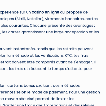
expérience sur un
casino en ligne
qui propose de
oniques (Skrill, Neteller), virements bancaires, cartes
 plus courantes. Chacune présente des avantages :
s, les cartes garantissent une large acceptation et les
souvent instantanés, tandis que les retraits peuvent
lon la méthode et les vérifications KYC. Les frais
 retrait doivent être comparés avant de s'engager. Il
sent les frais et réduisent le temps d'attente pour
ller : certains bonus excluent des méthodes
fférentes selon le mode de paiement. Pour une gestion
ême moyen sécurisé permet de limiter les
ns. Garder une trace des transactions et des relevés