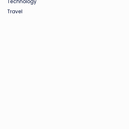
Technology
Travel