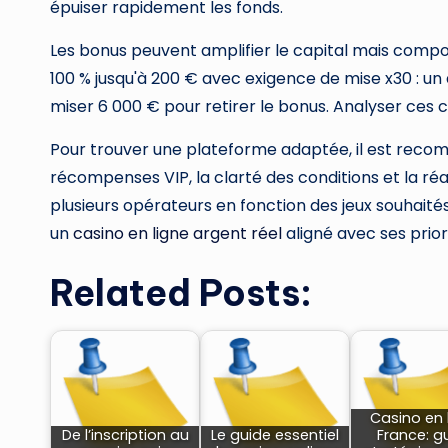
épuiser rapidement les fonds.
Les bonus peuvent amplifier le capital mais comp
100 % jusqu'à 200 € avec exigence de mise x30 : un
miser 6 000 € pour retirer le bonus. Analyser ces c
Pour trouver une plateforme adaptée, il est recomm
récompenses VIP, la clarté des conditions et la ré
plusieurs opérateurs en fonction des jeux souhait
un
casino en ligne argent réel
aligné avec ses prior
Related Posts:
Casino en 
De l’inscription au
Le guide essentiel
France: g