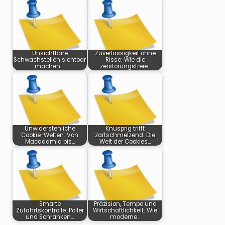
Unsichtbare
Zuverlässigkeit ohne
Schwachstellen sichtbar
Risse: Wie die
machen:…
zerstörungsfreie…
Unwiderstehliche
Knusprig trifft
Cookie-Welten: Von
zartschmelzend: Die
Macadamia bis…
Welt der Cookies…
Smarte
Präzision, Tempo und
Zufahrtskontrolle: Poller
Wirtschaftlichkeit: Wie
und Schranken…
moderne…