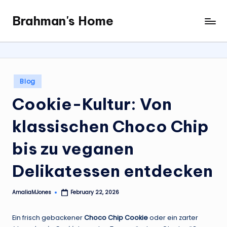
Brahman's Home
Skip
Spiritual
to
and
content
secular:
exploring
it
Posted
Blog
all
in
Cookie-Kultur: Von
klassischen Choco Chip
bis zu veganen
Delikatessen entdecken
AmaliaMJones
February 22, 2026
Posted
by
Ein frisch gebackener
Choco Chip Cookie
oder ein zarter