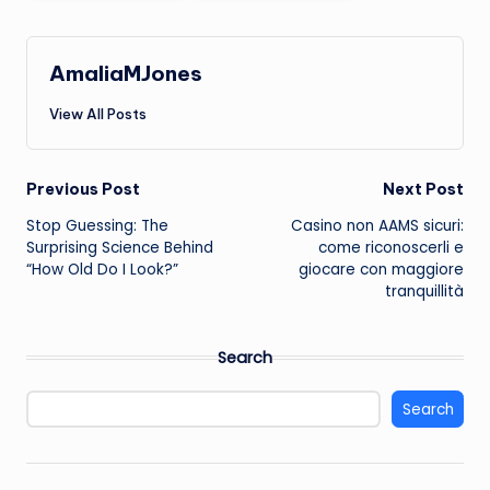
AmaliaMJones
View All Posts
Post
Previous Post
Next Post
Stop Guessing: The
Casino non AAMS sicuri:
navigation
Surprising Science Behind
come riconoscerli e
“How Old Do I Look?”
giocare con maggiore
tranquillità
Search
Search