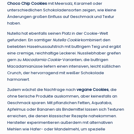
Choco Chip Cookies
mit Meersalz, Karamell oder
unterschiedlichen Schokoladensorten zeigen, wie kleine
Änderungen großen Einfluss auf Geschmack und Textur
haben.
Nutella hat ebenfalls seinen Platz in der Cookie-Welt
gefunden: Ein samtiger
Nutella Cookie
kombiniert den
beliebten Haselnussaufstrich mit buttrigem Teig und ergibt
eine cremige, reichhaltige Leckerei. Nussliebhaber greifen
gern zu
Macadamia Cookie
-Varianten; die buttrigen
Macadamianüsse liefern einen intensiven, leicht süßlichen
Crunch, der hervorragend mit weißer Schokolade
harmoniert.
Zudem wächst die Nachfrage nach
vegane Cookies
, die
ohne tierische Produkte auskommen, aber keinesfalls an
Geschmack sparen. Mit pflanzlichen Fetten, Aquafaba,
Apfelmus oder Bananen als Bindemittel lassen sich Texturen
erreichen, die denen klassischer Rezepte nahekommen.
Hersteller experimentieren außerdem mit alternativen
Mehlen wie Hafer- oder Mandelmehl, um spezielle