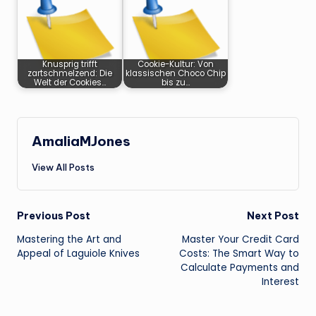
Knusprig trifft
Cookie-Kultur: Von
zartschmelzend: Die
klassischen Choco Chip
Welt der Cookies…
bis zu…
AmaliaMJones
View All Posts
Post
Previous Post
Next Post
Mastering the Art and
Master Your Credit Card
navigation
Appeal of Laguiole Knives
Costs: The Smart Way to
Calculate Payments and
Interest