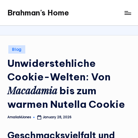
Brahman's Home
Skip
Spiritual
to
and
content
secular:
exploring
it
Posted
Blog
all
in
Unwiderstehliche
Cookie-Welten: Von
Macadamia
bis zum
warmen
Nutella Cookie
AmaliaMJones
January 28, 2026
Posted
by
Geschmacksvielfalt und