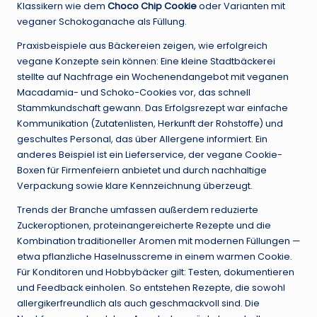
Klassikern wie dem
Choco Chip Cookie
oder Varianten mit
veganer Schokoganache als Füllung.
Praxisbeispiele aus Bäckereien zeigen, wie erfolgreich
vegane Konzepte sein können: Eine kleine Stadtbäckerei
stellte auf Nachfrage ein Wochenendangebot mit veganen
Macadamia- und Schoko-Cookies vor, das schnell
Stammkundschaft gewann. Das Erfolgsrezept war einfache
Kommunikation (Zutatenlisten, Herkunft der Rohstoffe) und
geschultes Personal, das über Allergene informiert. Ein
anderes Beispiel ist ein Lieferservice, der vegane Cookie-
Boxen für Firmenfeiern anbietet und durch nachhaltige
Verpackung sowie klare Kennzeichnung überzeugt.
Trends der Branche umfassen außerdem reduzierte
Zuckeroptionen, proteinangereicherte Rezepte und die
Kombination traditioneller Aromen mit modernen Füllungen —
etwa pflanzliche Haselnusscreme in einem warmen Cookie.
Für Konditoren und Hobbybäcker gilt: Testen, dokumentieren
und Feedback einholen. So entstehen Rezepte, die sowohl
allergikerfreundlich als auch geschmackvoll sind. Die