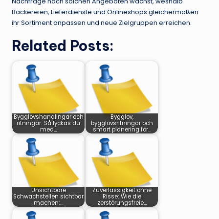
Nachfrage nach solchen Angeboten wächst, weshalb
Bäckereien, Lieferdienste und Onlineshops gleichermaßen
ihr Sortiment anpassen und neue Zielgruppen erreichen.
Related Posts:
Bygglovshandlingar och
Bygglov,
ritningar: Så lyckas du
bygglovsritningar och
med…
smart planering för…
Unsichtbare
Zuverlässigkeit ohne
Schwachstellen sichtbar
Risse: Wie die
machen:…
zerstörungsfreie…