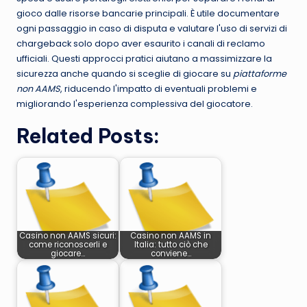
gioco dalle risorse bancarie principali. È utile documentare
ogni passaggio in caso di disputa e valutare l'uso di servizi di
chargeback solo dopo aver esaurito i canali di reclamo
ufficiali. Questi approcci pratici aiutano a massimizzare la
sicurezza anche quando si sceglie di giocare su
piattaforme
non AAMS
, riducendo l'impatto di eventuali problemi e
migliorando l'esperienza complessiva del giocatore.
Related Posts:
Casino non AAMS sicuri:
Casino non AAMS in
come riconoscerli e
Italia: tutto ciò che
giocare…
conviene…