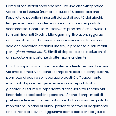
Prima di registrarsi conviene seguire una checklist pratica:
verificare la
licenza
(numero e autorità), accertarsi che
l'operatore pubblichi i risultati dei test di equità dei giochi,
leggere le condizioni dei bonus e analizzare i requisiti di
scommessa. Controllare il software provider è essenziale: i
fornitori rinomati (NetEnt, Microgaming, Evolution, Yggdrasil)
riducono il rischio di manipolazioni e spesso collaborano
solo con operatori affidabili. Inoltre, la presenza di strumenti
per il
gioco responsabile
(limiti di deposito, self-exclusion) è
un indicatore importante di attenzione al cliente.
Un altro aspetto pratico è l'assistenza clienti: testare il servizio
via chat o email, verificando tempi di risposta e competenza,
permette di capire se l'operatore gestirà efficacemente
eventuali dispute. Leggere recensioni e report di altri
giocatori aiuta, ma è importante distinguere tra recensioni
finanziate e feedback indipendenti. Anche i tempi medi di
prelievo e le eventuali segnalazioni di ritardi sono segnali da
monitorare. In caso di dubbi, preferire metodi di pagamento
che offrono protezioni aggiuntive come carte prepagate o