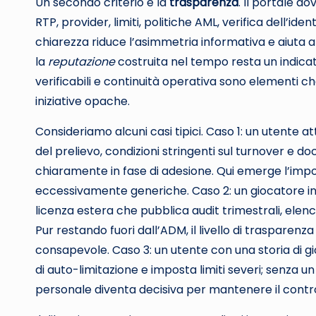
Un secondo criterio è la
trasparenza
. Il portale d
RTP, provider, limiti, politiche AML, verifica dell’iden
chiarezza riduce l’asimmetria informativa e aiuta a
la
reputazione
costruita nel tempo resta un indica
verificabili e continuità operativa sono elementi che
iniziative opache.
Consideriamo alcuni casi tipici. Caso 1: un utente
del prelievo, condizioni stringenti sul turnover e
chiaramente in fase di adesione. Qui emerge l’impo
eccessivamente generiche. Caso 2: un giocatore int
licenza estera che pubblica audit trimestrali, elenca 
Pur restando fuori dall’ADM, il livello di trasparen
consapevole. Caso 3: un utente con una storia di 
di auto-limitazione e imposta limiti severi; senza un
personale diventa decisiva per mantenere il contro