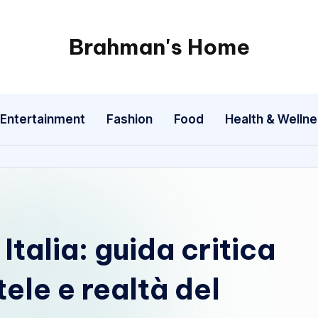
Brahman's Home
Spiritual
and
secular:
Entertainment
Fashion
Food
Health & Welln
exploring
it
all
talia: guida critica
tele e realtà del