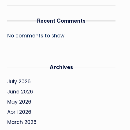
Recent Comments
No comments to show.
Archives
July 2026
June 2026
May 2026
April 2026
March 2026