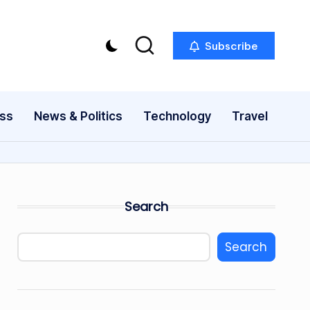
Subscribe
ess
News & Politics
Technology
Travel
Search
Search