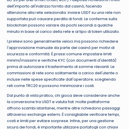
dell'importo all'indirizzo fornito dal casinò, facendo
attenzione alla rete selezionata: inviare USDT su una rete non
supportata può causare perdita di fondi. Le conferme sulla
blockchain possono variare da pochi secondi a qualche
minuto in base al carico della rete e al tipo di token utilizzato.
I prelievi sono generalmente veloci ma possono richiedere
l'approvazione manuale da parte del casinò per motivi di
sicurezza e conformità. È prassi comune impostare limiti
minimi/massimi e verifiche KYC (con documenti d'identità)
prima di autorizzare il trasferimento di somme rilevanti. Le
commissioni di rete sono solitamente a carico dell'utente o
incluse nelle spese specificate dall'operatore; scegliendo
reti come TRC20 si possono minimizzare i costi.
Dal punto di vista pratico, chi gioca deve considerare anche
la conversione tra USDT e valuta fiat: molte piattaforme
offrono scambi istantanei, mentre altre richiedono passaggi
attraverso exchange esterni. È consigliabile verificare tempi,
costi e limiti per evitare sorprese. Infine, per una gestione
sicura dei fondi, è importante utilizzare portafogli con chiavi