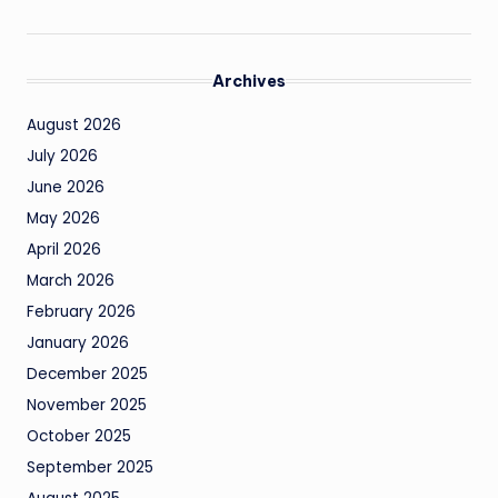
Archives
August 2026
July 2026
June 2026
May 2026
April 2026
March 2026
February 2026
January 2026
December 2025
November 2025
October 2025
September 2025