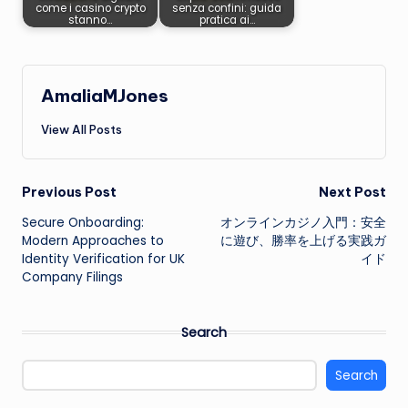
come i casino crypto
senza confini: guida
stanno…
pratica ai…
AmaliaMJones
View All Posts
Post
Previous Post
Next Post
Secure Onboarding:
オンラインカジノ入門：安全
navigation
Modern Approaches to
に遊び、勝率を上げる実践ガ
Identity Verification for UK
イド
Company Filings
Search
Search