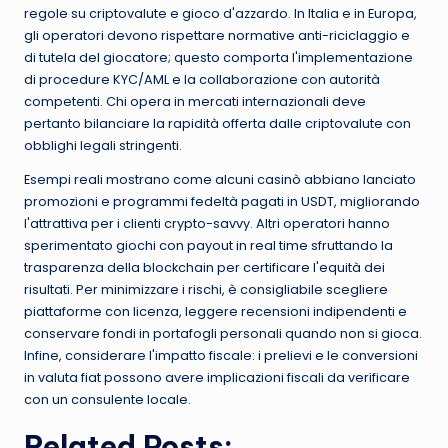
regole su criptovalute e gioco d'azzardo. In Italia e in Europa,
gli operatori devono rispettare normative anti-riciclaggio e
di tutela del giocatore; questo comporta l'implementazione
di procedure KYC/AML e la collaborazione con autorità
competenti. Chi opera in mercati internazionali deve
pertanto bilanciare la rapidità offerta dalle criptovalute con
obblighi legali stringenti.
Esempi reali mostrano come alcuni casinò abbiano lanciato
promozioni e programmi fedeltà pagati in USDT, migliorando
l'attrattiva per i clienti crypto-savvy. Altri operatori hanno
sperimentato giochi con payout in real time sfruttando la
trasparenza della blockchain per certificare l'equità dei
risultati. Per minimizzare i rischi, è consigliabile scegliere
piattaforme con licenza, leggere recensioni indipendenti e
conservare fondi in portafogli personali quando non si gioca.
Infine, considerare l'impatto fiscale: i prelievi e le conversioni
in valuta fiat possono avere implicazioni fiscali da verificare
con un consulente locale.
Related Posts: