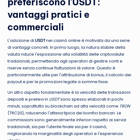
preferiscono l'USDT:
vantaggi pratici e
commerciali
L'adozione di
USDT
nei casinò online è motivata da una serie
di vantaggi concreti. In primo luogo, la natura stabile della
valuta riduce l'esposizione alla volatilità delle criptovalute
tradizionali, permettendo agli operatori di gestire conti e
riserve senza continue fluttuazioni di valore. Questo è
particolarmente utile per l'attribuzione di bonus, il calcolo dei
payout e per le promozioni legate a somme fisse.
Un altro aspetto fondamentale è la velocità delle transazioni:
depositi e prelievi in
USDT
sono spesso elaborati in pochi
minuti, soprattutto su blockchain ad alta velocità come
TRON
(TRC20), riducendo l'attesa tipica dei bonifici bancari. Le
commissioni sono generalmente inferiori rispetto ai servizi
tradizionali, sia per l'utente finale sia per il casinò,
migliorando la marginalità degli operatori e l'esperienza