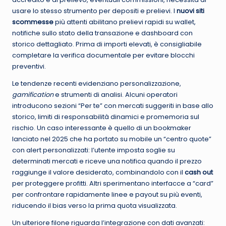
usare lo stesso strumento per depositi e prelievi. I
nuovi siti
scommesse
più attenti abilitano prelievi rapidi su wallet,
notifiche sullo stato della transazione e dashboard con
storico dettagliato. Prima di importi elevati, è consigliabile
completare la verifica documentale per evitare blocchi
preventivi.
Le tendenze recenti evidenziano personalizzazione,
gamification
e strumenti di analisi. Alcuni operatori
introducono sezioni “Per te” con mercati suggeriti in base allo
storico, limiti di responsabilità dinamici e promemoria sul
rischio. Un caso interessante è quello di un bookmaker
lanciato nel 2025 che ha portato su mobile un “centro quote”
con alert personalizzati: l’utente imposta soglie su
determinati mercati e riceve una notifica quando il prezzo
raggiunge il valore desiderato, combinandolo con il
cash out
per proteggere profitti. Altri sperimentano interfacce a “card”
per confrontare rapidamente linee e payout su più eventi,
riducendo il bias verso la prima quota visualizzata.
Un ulteriore filone riguarda l’integrazione con dati avanzati: