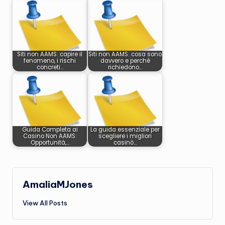
Siti non AAMS: capire il
Siti non AAMS: cosa sono
fenomeno, i rischi
davvero e perché
concreti…
richiedono…
Guida Completa ai
La guida essenziale per
Casino Non AAMS:
scegliere i migliori
Opportunità,…
casinò…
AmaliaMJones
View All Posts