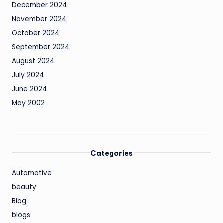
December 2024
November 2024
October 2024
September 2024
August 2024
July 2024
June 2024
May 2002
Categories
Automotive
beauty
Blog
blogs