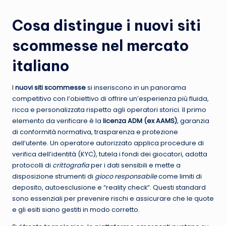
Cosa distingue i nuovi siti
scommesse nel mercato
italiano
I
nuovi siti scommesse
si inseriscono in un panorama
competitivo con l’obiettivo di offrire un’esperienza più fluida,
ricca e personalizzata rispetto agli operatori storici. Il primo
elemento da verificare è la
licenza ADM (ex AAMS)
, garanzia
di conformità normativa, trasparenza e protezione
dell’utente. Un operatore autorizzato applica procedure di
verifica dell’identità (KYC), tutela i fondi dei giocatori, adotta
protocolli di
crittografia
per i dati sensibili e mette a
disposizione strumenti di
gioco responsabile
come limiti di
deposito, autoesclusione e “reality check”. Questi standard
sono essenziali per prevenire rischi e assicurare che le quote
e gli esiti siano gestiti in modo corretto.