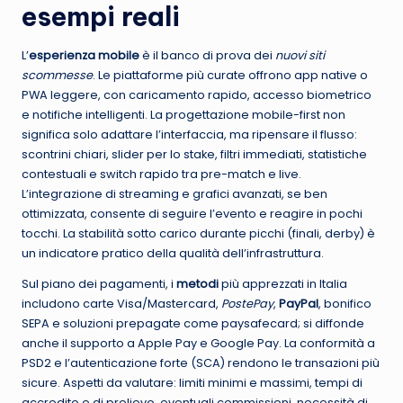
esempi reali
L’
esperienza mobile
è il banco di prova dei
nuovi siti
scommesse
. Le piattaforme più curate offrono app native o
PWA leggere, con caricamento rapido, accesso biometrico
e notifiche intelligenti. La progettazione mobile-first non
significa solo adattare l’interfaccia, ma ripensare il flusso:
scontrini chiari, slider per lo stake, filtri immediati, statistiche
contestuali e switch rapido tra pre-match e live.
L’integrazione di streaming e grafici avanzati, se ben
ottimizzata, consente di seguire l’evento e reagire in pochi
tocchi. La stabilità sotto carico durante picchi (finali, derby) è
un indicatore pratico della qualità dell’infrastruttura.
Sul piano dei pagamenti, i
metodi
più apprezzati in Italia
includono carte Visa/Mastercard,
PostePay
,
PayPal
, bonifico
SEPA e soluzioni prepagate come paysafecard; si diffonde
anche il supporto a Apple Pay e Google Pay. La conformità a
PSD2 e l’autenticazione forte (SCA) rendono le transazioni più
sicure. Aspetti da valutare: limiti minimi e massimi, tempi di
accredito e di prelievo, eventuali commissioni, necessità di