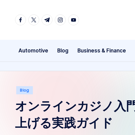
Skip
facebook.com
twitter.com
t.me
instagram.com
youtube.com
to
content
Automotive
Blog
Business & Finance
Posted
Blog
in
オンラインカジノ入
上げる実践ガイド