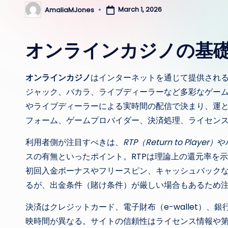
March 1, 2026
AmaliaMJones
Posted
by
オンラインカジノの基
オンラインカジノ
はインターネットを通じて提供され
ジャック、バカラ、ライブディーラーなど多彩なゲー
やライブディーラーによる実時間の配信で決まり、運
フォーム、ゲームプロバイダー、決済処理、ライセン
利用者側が注目すべきは、
RTP（Return to Player）
や
スの有無といったポイント。RTPは理論上の還元率を
初回入金ボーナスやフリースピン、キャッシュバック
るが、出金条件（賭け条件）が厳しい場合もあるため
決済はクレジットカード、電子財布（e-wallet）
映時間が異なる。サイトの信頼性はライセンス情報や