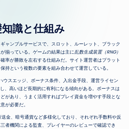
礎知識と仕組み
るギャンブルサービスで、スロット、ルーレット、ブラック
ムが揃っている。ゲームの結果は主に
乱数生成装置（RNG）
と確率が勝敗を左右する仕組みだ。サイト運営者はプラット
ス保持という複数の要素を組み合わせて運営している。
ハウスエッジ、ボーナス条件、入出金手段、運営ライセン
示し、高いほど長期的に有利になる傾向がある。ボーナスは
などがあり、うまく活用すればプレイ資金を増やす手段とな
注意が必要だ。
、銀行送金、暗号通貨など多様化しており、それぞれ手数料や反
第三者機関による監査、プレイヤーのレビューで確認でき