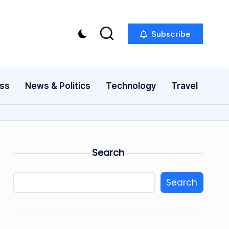
Subscribe
ess
News & Politics
Technology
Travel
Search
Search