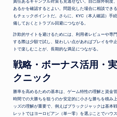
責任あるギャンブル対策も見逃せない。自己除外制度
あるかを確認するとよい。問題化した場合に相談でき
もチェックポイントだ。さらに、KYC（本人確認）手
備しておくとトラブル回避につながる。
詐欺的サイトを避けるためには、利用者レビューや専
する際は少額で試し、疑わしい点があればプレイを中
トで楽しむことが、長期的な満足につながる。
戦略・ボーナス活用・
クニック
勝率を高めるための基本は、ゲーム特性の理解と資金管
時間での大勝ちを狙うのか安定的に小さな勝ちを積み
ッズの理解が重要で、例えばブラックジャックは基本
レットではヨーロピアン（単一零）を選ぶことでハウ