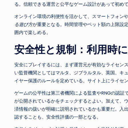
る。信頼できる運営と公平なゲーム設計があって初め
オンライン環境の利便性を活かして、スマートフォン
る遊び方
が重要となる。時間管理やベット額の上限設
囲内で楽しめる。
安全性と規制：利用時
安全にプレイするには、まず運営元が有効なライセン
い監督機関としてはマルタ、ジブラルタル、英国、キ
イヤー保護のルールを定めている。サイト上にライセ
ゲームの公平性は第三者機関による監査やRNGの認証で確認
が公開されているかをチェックするとよい。加えて、ウ
済情報の扱いが明確に説明されているかも重要だ。入
認することも、安全性評価の一部となる。