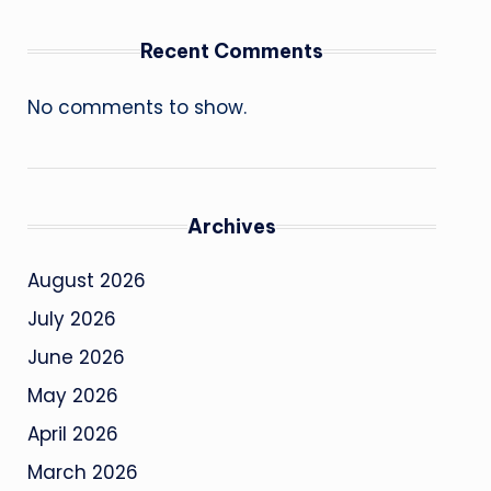
Recent Comments
No comments to show.
Archives
August 2026
July 2026
June 2026
May 2026
April 2026
March 2026