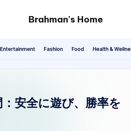
Brahman's Home
Spiritual
and
secular:
Entertainment
Fashion
Food
Health & Welln
exploring
it
all
門：安全に遊び、勝率を