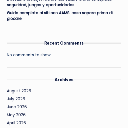
seguridad, juegos y oportunidades
Guida completa ai siti non AAMS: cosa sapere prima di
giocare
Recent Comments
No comments to show.
Archives
August 2026
July 2026
June 2026
May 2026
April 2026