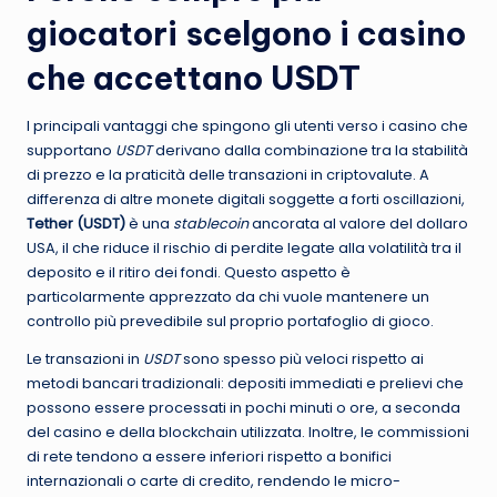
giocatori scelgono i casino
che accettano USDT
I principali vantaggi che spingono gli utenti verso i casino che
supportano
USDT
derivano dalla combinazione tra la stabilità
di prezzo e la praticità delle transazioni in criptovalute. A
differenza di altre monete digitali soggette a forti oscillazioni,
Tether (USDT)
è una
stablecoin
ancorata al valore del dollaro
USA, il che riduce il rischio di perdite legate alla volatilità tra il
deposito e il ritiro dei fondi. Questo aspetto è
particolarmente apprezzato da chi vuole mantenere un
controllo più prevedibile sul proprio portafoglio di gioco.
Le transazioni in
USDT
sono spesso più veloci rispetto ai
metodi bancari tradizionali: depositi immediati e prelievi che
possono essere processati in pochi minuti o ore, a seconda
del casino e della blockchain utilizzata. Inoltre, le commissioni
di rete tendono a essere inferiori rispetto a bonifici
internazionali o carte di credito, rendendo le micro-