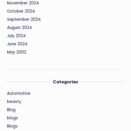
November 2024
October 2024
September 2024
August 2024
July 2024
June 2024
May 2002
Categories
Automotive
beauty
Blog
blogs
Blogv