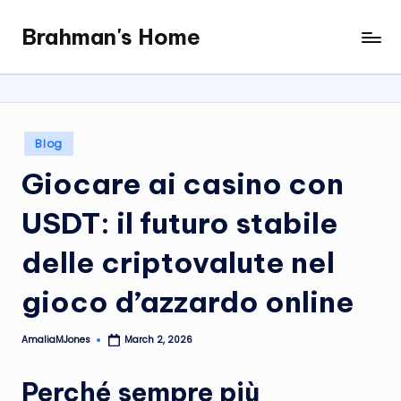
Brahman's Home
Skip
Spiritual
to
and
content
secular:
exploring
it
Posted
Blog
all
in
Giocare ai casino con
USDT: il futuro stabile
delle criptovalute nel
gioco d’azzardo online
AmaliaMJones
March 2, 2026
Posted
by
Perché sempre più