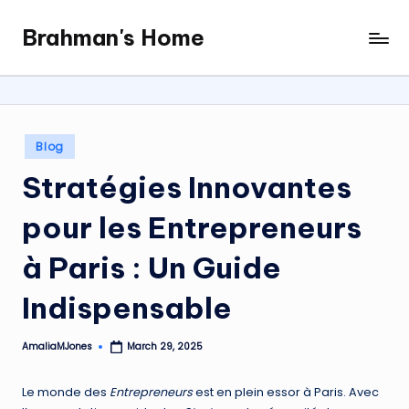
Brahman's Home
Skip
Spiritual
to
and
content
secular:
exploring
it
Posted
Blog
all
in
Stratégies Innovantes
pour les Entrepreneurs
à Paris : Un Guide
Indispensable
AmaliaMJones
March 29, 2025
Posted
by
Le monde des
Entrepreneurs
est en plein essor à Paris. Avec