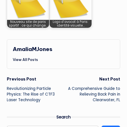
Nouveau site de paris
Logo d’avocat à Paris:
sportif : ce qui change…
identité visuelle…
AmaliaMJones
View All Posts
Post
Previous Post
Next Post
Revolutionizing Particle
A Comprehensive Guide to
navigation
Physics: The Rise of CTF3
Relieving Back Pain in
Laser Technology
Clearwater, FL
Search