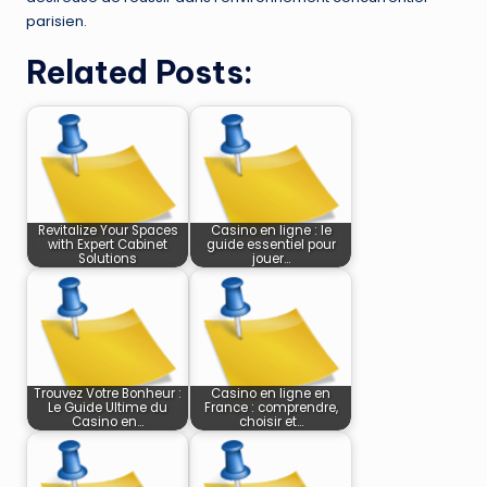
parisien.
Related Posts:
Revitalize Your Spaces
Casino en ligne : le
with Expert Cabinet
guide essentiel pour
Solutions
jouer…
Trouvez Votre Bonheur :
Casino en ligne en
Le Guide Ultime du
France : comprendre,
Casino en…
choisir et…