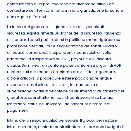
conto limitato o un prelievo respinto diventano difficili da
contestare se il fornitore rientra in una giurisdizione lontana e
con regole differenti.
La tutela del giocatore si gioca su tre assi principali:
sicurezza, equità, rimedi. Sul fronte della sicurezza, l’assenza
di standard locali può tradursi in politiche meno rigorose su
protezione dei dati, KYC e segregazione dei fondi. Quanto
all’equità, senza
audit
indipendenti riconosciuti a livello
nazionale, la trasparenza su RNG, payout e RTP diventa
opaca. Sui rimedi, un conto è poter contare su organi di ADR
riconosciuti o su canali di reclamo previsti dal regolatore;
altro è affidarsi a procedure estere poco chiare, lingue
diverse e tempi dilatati. In sintesi, la mancanza di
supervisione locale indebolisce gli strumenti di
autotutela
del
giocatore, soprattutto nei casi di controversie su bonus,
limitazioni, chiusure unilaterali dell’account o ritardi nei
pagamenti.
Infine, c’è la responsabilità personale. Il gioco, per restare
intrattenimento, richiede controlli interni: usare solo budget di