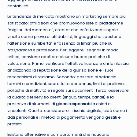
contabilità.
Le tendenze di mercato mostrano un marketing sempre più
sofisticato: affiliazioni che promuovono liste di piattaforme
“migliori del momento”, creator che enfatizzano singole
vincite come prova di affidabilità, linguaggi che spostano
l’attenzione su “libertà” e “assenza di limiti” più che su
trasparenza
e protezione. Per leggere i segnali in modo
critico, conviene adottare alcune buone pratiche di
valutazione. Primo: verificare l’effettiva licenza e chi la rilascia,
analizzando la reputazione della giurisdizione e i suoi
meccanismi di reclamo. Secondo: passare al setaccio
termini e condizioni, soprattutto per bonus, limiti di prelievo,
politiche di inattività e regole sui documenti. Terzo: osservare
la qualità del servizio clienti (lingua, tempi, canali) e la
presenza di strumenti di
gioco responsabile
chiari e
vincolanti. Quarto: considerare il rischio digitale, cioè come i
dati personali e i metodi di pagamento vengono gestiti e
protetti.
Esistono alternative e comportamenti che riducono