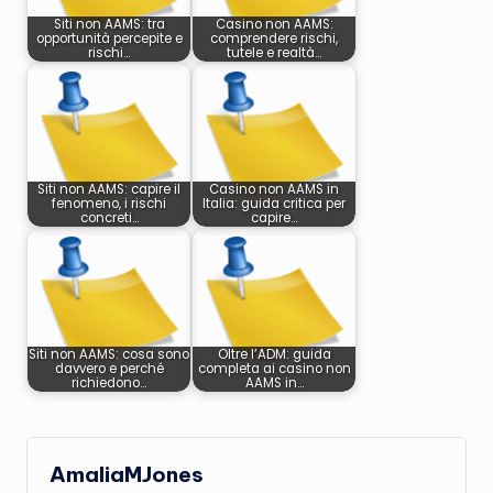
Siti non AAMS: tra
Casino non AAMS:
opportunità percepite e
comprendere rischi,
rischi…
tutele e realtà…
Siti non AAMS: capire il
Casino non AAMS in
fenomeno, i rischi
Italia: guida critica per
concreti…
capire…
Siti non AAMS: cosa sono
Oltre l’ADM: guida
davvero e perché
completa ai casino non
richiedono…
AAMS in…
AmaliaMJones