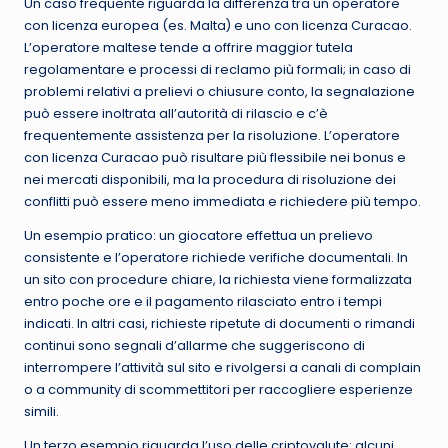
Un caso frequente riguarda la differenza tra un operatore
con licenza europea (es. Malta) e uno con licenza Curacao.
L’operatore maltese tende a offrire maggior tutela
regolamentare e processi di reclamo più formali; in caso di
problemi relativi a prelievi o chiusure conto, la segnalazione
può essere inoltrata all’autorità di rilascio e c’è
frequentemente assistenza per la risoluzione. L’operatore
con licenza Curacao può risultare più flessibile nei bonus e
nei mercati disponibili, ma la procedura di risoluzione dei
conflitti può essere meno immediata e richiedere più tempo.
Un esempio pratico: un giocatore effettua un prelievo
consistente e l’operatore richiede verifiche documentali. In
un sito con procedure chiare, la richiesta viene formalizzata
entro poche ore e il pagamento rilasciato entro i tempi
indicati. In altri casi, richieste ripetute di documenti o rimandi
continui sono segnali d’allarme che suggeriscono di
interrompere l’attività sul sito e rivolgersi a canali di complain
o a community di scommettitori per raccogliere esperienze
simili.
Un terzo esempio riguarda l’uso delle criptovalute: alcuni