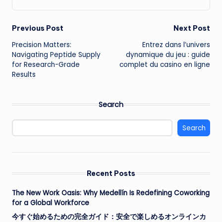
Post
Previous Post
Next Post
Precision Matters:
Entrez dans l’univers
navigation
Navigating Peptide Supply
dynamique du jeu : guide
for Research-Grade
complet du casino en ligne
Results
Search
Search
Recent Posts
The New Work Oasis: Why Medellín Is Redefining Coworking
for a Global Workforce
今すぐ始めるための完全ガイド：安全で楽しめるオンラインカ