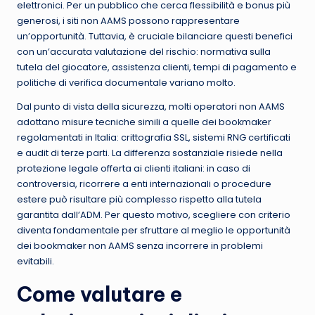
elettronici. Per un pubblico che cerca flessibilità e bonus più
generosi, i siti non AAMS possono rappresentare
un’opportunità. Tuttavia, è cruciale bilanciare questi benefici
con un’accurata valutazione del rischio: normativa sulla
tutela del giocatore, assistenza clienti, tempi di pagamento e
politiche di verifica documentale variano molto.
Dal punto di vista della sicurezza, molti operatori non AAMS
adottano misure tecniche simili a quelle dei bookmaker
regolamentati in Italia: crittografia SSL, sistemi RNG certificati
e audit di terze parti. La differenza sostanziale risiede nella
protezione legale offerta ai clienti italiani: in caso di
controversia, ricorrere a enti internazionali o procedure
estere può risultare più complesso rispetto alla tutela
garantita dall’ADM. Per questo motivo, scegliere con criterio
diventa fondamentale per sfruttare al meglio le opportunità
dei bookmaker non AAMS senza incorrere in problemi
evitabili.
Come valutare e