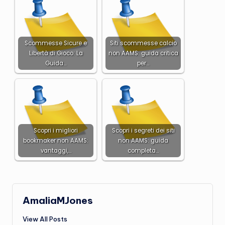
Scommesse Sicure e
Siti scommesse calcio
Libertà di Gioco: La
non AAMS: guida critica
Guida…
per…
Scopri i migliori
Scopri i segreti dei siti
bookmaker non AAMS:
non AAMS: guida
vantaggi,…
completa…
AmaliaMJones
View All Posts