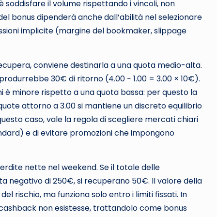
è soddisfare il volume rispettando i vincoli, non
e del bonus dipenderà anche dall’abilità nel selezionare
ssioni implicite (margine del bookmaker, slippage
recupera, conviene destinarla a una quota medio-alta.
 produrrebbe 30€ di ritorno (4.00 − 1.00 = 3.00 × 10€).
chi è minore rispetto a una quota bassa: per questo la
u quote attorno a 3.00 si mantiene un discreto equilibrio
questo caso, vale la regola di scegliere mercati chiari
tandard) e di evitare promozioni che impongono
erdite nette nel weekend. Se il totale delle
ta negativo di 250€, si recuperano 50€. Il valore della
 rischio, ma funziona solo entro i limiti fissati. In
il cashback non esistesse, trattandolo come bonus