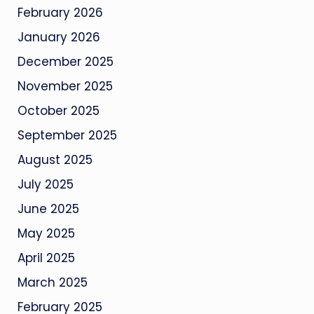
February 2026
January 2026
December 2025
November 2025
October 2025
September 2025
August 2025
July 2025
June 2025
May 2025
April 2025
March 2025
February 2025