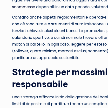
rigide. Per avere una panoramica aggiornata e conf
scommesse
disponibili in un dato periodo, valutand
Contano anche aspetti regolamentari e operativi.
che offrono tutele e strumenti di autolimitazione. L
funzioni chiave, inclusi alcuni bonus. Le promozioni 
calendario sportivo; è quindi normale trovare offe
match di cartello. In ogni caso, leggere per esteso i
(rollover, quota minima, mercati esclusi, scadenza)
pianificare un approccio sostenibile.
Strategie per massimi
responsabile
Una strategia efficace inizia dalla gestione del ban
limiti di deposito e di perdita, e tenere un semplice