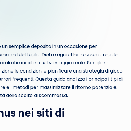
un semplice deposito in un’occasione per
esi nel dettaglio. Dietro ogni offerta ci sono regole
mporali che incidono sul vantaggio reale. Scegliere
one le condizioni e pianificare una strategia di gioco
ori frequenti. Questa guida analizza i principali tipi di
re e i metodi per massimizzare il ritorno potenziale,
lità delle scelte di scommessa.
s nei siti di