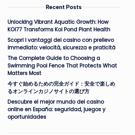
Recent Posts
Unlocking Vibrant Aquatic Growth: How
KOI77 Transforms Koi Pond Plant Health
Scopri i vantaggi dei casino con prelievo
immediato: velocità, sicurezza e praticità
The Complete Guide to Choosing a
Swimming Pool Fence That Protects What
Matters Most
今すぐ始めるための完全ガイド：安全で楽しめ
るオンラインカジノサイトの選び方
Descubre el mejor mundo del casino
online en España: seguridad, juegos y
oportunidades