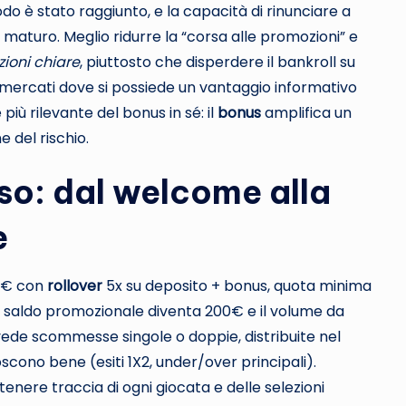
o è stato raggiunto, e la capacità di rinunciare a
maturo. Meglio ridurre la “corsa alle promozioni” e
zioni chiare
, piuttosto che disperdere il bankroll su
 mercati dove si possiede un vantaggio informativo
più rilevante del bonus in sé: il
bonus
amplifica un
 del rischio.
uso: dal welcome alla
e
00€ con
rollover
5x su deposito + bonus, quota minima
, il saldo promozionale diventa 200€ e il volume da
vede scommesse singole o doppie, distribuite nel
oscono bene (esiti 1X2, under/over principali).
 tenere traccia di ogni giocata e delle selezioni