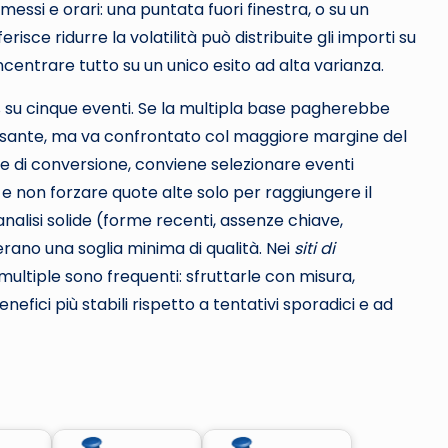
ssi e orari: una puntata fuori finestra, o su un
isce ridurre la volatilità può distribuite gli importi su
entrare tutto su un unico esito ad alta varianza.
% su cinque eventi. Se la multipla base pagherebbe
ressante, ma va confrontato col maggiore margine del
 di conversione, conviene selezionare eventi
e non forzare quote alte solo per raggiungere il
analisi solide (forme recenti, assenze chiave,
erano una soglia minima di qualità. Nei
siti di
 multiple sono frequenti: sfruttarle con misura,
nefici più stabili rispetto a tentativi sporadici e ad