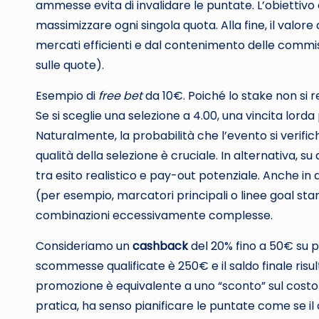
ammesse evita di invalidare le puntate. L’obiettivo 
massimizzare ogni singola quota. Alla fine, il valor
mercati efficienti e dal contenimento delle commi
sulle quote).
Esempio di
free bet
da 10€. Poiché lo stake non si 
Se si sceglie una selezione a 4.00, una vincita lorda
Naturalmente, la probabilità che l’evento si verifi
qualità della selezione è cruciale. In alternativa, s
tra esito realistico e pay-out potenziale. Anche in 
(per esempio, marcatori principali o linee goal s
combinazioni eccessivamente complesse.
Consideriamo un
cashback
del 20% fino a 50€ su p
scommesse qualificate è 250€ e il saldo finale risul
promozione è equivalente a uno “sconto” sul costo del
pratica, ha senso pianificare le puntate come se 