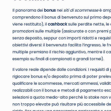
Il panorama dei
bonus
nei
siti di scommesse
è ampi
comprendono il bonus di benvenuto sul primo depo
viene restituito), il
cashback
sulle perdite nette, le
promozioni sulle multiple (assicurate o con premi 
senza deposito, seppur con importi ridotti e requisi
obiettivi diversi: il benvenuto facilita l’ingresso, le
multiple premiano il rischio aggiuntivo, mentre il c
esempio su finali di campionati o grandi tornei).
Il valore reale dipende dalle condizioni. I requisiti di
rigiocare bonus e/o deposito prima di poter prele
qualificare le scommesse, mercati ammessi, validit
realizzabili con il bonus e metodi di pagamento escl
selezioni a quota medio-alta perché lo stake non v
non troppo elevate può risultare più accessibile d