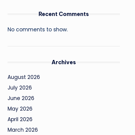
Recent Comments
No comments to show.
Archives
August 2026
July 2026
June 2026
May 2026
April 2026
March 2026