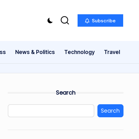
Subscribe
ess
News & Politics
Technology
Travel
Search
Search