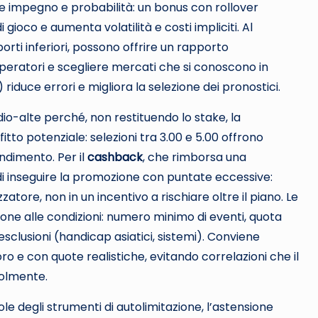
e impegno e probabilità: un bonus con rollover
 gioco e aumenta volatilità e costi impliciti. Al
orti inferiori, possono offrire un rapporto
peratori e scegliere mercati che si conoscono in
 riduce errori e migliora la selezione dei pronostici.
io-alte perché, non restituendo lo stake, la
to potenziale: selezioni tra 3.00 e 5.00 offrono
dimento. Per il
cashback
, che rimborsa una
di inseguire la promozione con puntate eccessive:
atore, non in un incentivo a rischiare oltre il piano. Le
ne alle condizioni: numero minimo di eventi, quota
clusioni (handicap asiatici, sistemi). Conviene
ro e con quote realistiche, evitando correlazioni che il
olmente.
ole degli strumenti di autolimitazione, l’astensione