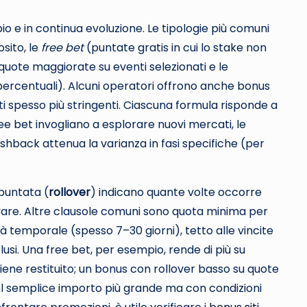
o e in continua evoluzione. Le tipologie più comuni
sito, le
free bet
(puntate gratis in cui lo stake non
 quote maggiorate su eventi selezionati e le
percentuali). Alcuni operatori offrono anche bonus
ti spesso più stringenti. Ciascuna formula risponde a
 free bet invogliano a esplorare nuovi mercati, le
ashback attenua la varianza in fasi specifiche (per
 puntata (
rollover
) indicano quante volte occorre
vare. Altre clausole comuni sono quota minima per
à temporale (spesso 7–30 giorni), tetto alle vincite
usi. Una free bet, per esempio, rende di più su
iene restituito; un bonus con rollover basso su quote
el semplice importo più grande ma con condizioni