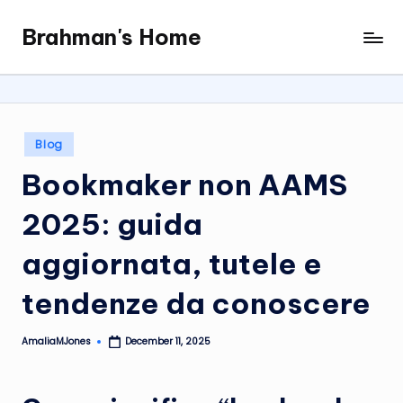
Brahman's Home
Skip
Spiritual
to
and
content
secular:
exploring
it
Posted
Blog
all
in
Bookmaker non AAMS
2025: guida
aggiornata, tutele e
tendenze da conoscere
AmaliaMJones
December 11, 2025
Posted
by