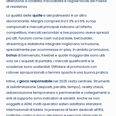
attenzione a volatilità, tracciabilità e regole fiscali del Paese
di residenza.
La qualità delle
quote
e del palinsesto è un altro
discriminante. Margini compresi tra il 3% e il 6% su top
campionati e mercati principali indicano un’offerta
competitiva; mercati secondari e live possono avere spread
più alti. Funzioni come cash out parziale, bet builder,
streaming e statistiche integrate migliorano la fruizione,
specialmente per scommesse in-play. In ambito promozioni,
bonus
di benvenuto, freebet e quote maggiorate sono utili
solo se i requisiti di puntata, i mercati qualificanti e le
scadenze sono sostenibili. Diffidare di promozioni con
rollover sproporzionati o termini opachi è una buona pratica.
Infine, il
gioco responsabile
nel 2025 resta centrale. Strumenti
di autolimitazione (depositi, perdite, tempo), reality check,
autoesclusione temporanea o permanente e collegamenti a
enti di supporto sono indicatori di serietà. Anche se non
soggetti a ADM, molti operatori esteri adottano standard
internazionali di tutela: la presenza di team dedicati all’RG,
politiche contro il gioco dei minori e percorsi chiari per la