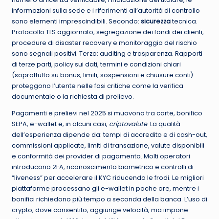
informazioni sulla sede e i riferimenti all’autorità di controllo
sono elementi imprescindibili. Secondo:
sicurezza
tecnica.
Protocollo TLS aggiornato, segregazione dei fondi dei clienti,
procedure di disaster recovery e monitoraggio del rischio
sono segnali positivi. Terzo: auditing e trasparenza. Rapporti
di terze parti, policy sui dati, termini e condizioni chiari
(soprattutto su bonus, limiti, sospensioni e chiusure conti)
proteggono l’utente nelle fasi critiche come la verifica
documentale o la richiesta di prelievo.
Pagamenti e prelievi nel 2025 si muovono tra carte, bonifico
SEPA, e-wallet e, in alcuni casi,
criptovalute
. La qualità
dell’esperienza dipende da: tempi di accredito e di cash-out,
commissioni applicate, limiti di transazione, valute disponibili
e conformità dei provider di pagamento. Molti operatori
introducono 2FA, riconoscimento biometrico e controlli di
“liveness” per accelerare il KYC riducendo le frodi. Le migliori
piattaforme processano gli e-wallet in poche ore, mentre i
bonifici richiedono più tempo a seconda della banca. L’uso di
crypto, dove consentito, aggiunge velocità, ma impone