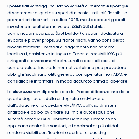
I potenziali vantaggi includono varietà di mercati e tipologie
di scommessa, quote su sport di nicchia, limiti più flessibili e
promozioni ricorrenti. In ottica 2025, molti operatori globali
investono in piattaforme veloci,
cash out
stabile,
combinazioni avanzate (bet builder) e sezioni dedicate a
eSports e player props. Sul fronte rischi, vanno considerati
blocchi territoriali, metodi di pagamento non sempre
localizzati, assistenza in lingua differente, requisiti KYC più
stringenti o diversamente strutturati e possibili costi di
cambio valuta. Inoltre, la normativa italiana può prevedere
obblighi fiscali sui profitti generati con operatori non ADM; è
consigliabile informarsi in modo accurato prima di operare.
La
sicurezza
non dipende solo dal Paese di licenza, ma dalla
qualità degli audit, dalla crittografia end-to-end,
dall’adozione di procedure AML/KYC, dall’uso di sistemi
antifrode e da policy chiare su limiti e autoesclusione.
Autorità come MGA o Gibraltar Gambling Commission
applicano controlli e sanzioni, e i bookmaker più affidabili
rendono visibili certificazioni e partner di auditing