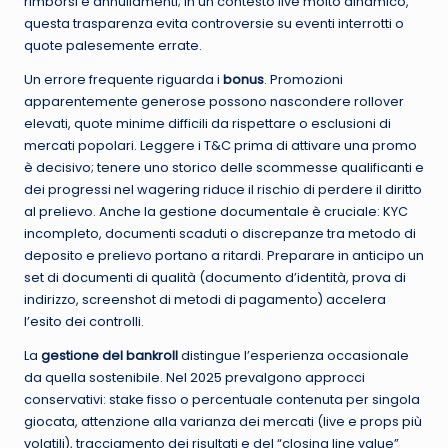
rimborsi e annullamenti; in un contesto live molto dinamico,
questa trasparenza evita controversie su eventi interrotti o
quote palesemente errate.
Un errore frequente riguarda i
bonus
. Promozioni
apparentemente generose possono nascondere rollover
elevati, quote minime difficili da rispettare o esclusioni di
mercati popolari. Leggere i T&C prima di attivare una promo
è decisivo; tenere uno storico delle scommesse qualificanti e
dei progressi nel wagering riduce il rischio di perdere il diritto
al prelievo. Anche la gestione documentale è cruciale: KYC
incompleto, documenti scaduti o discrepanze tra metodo di
deposito e prelievo portano a ritardi. Preparare in anticipo un
set di documenti di qualità (documento d’identità, prova di
indirizzo, screenshot di metodi di pagamento) accelera
l’esito dei controlli.
La
gestione del bankroll
distingue l’esperienza occasionale
da quella sostenibile. Nel 2025 prevalgono approcci
conservativi: stake fisso o percentuale contenuta per singola
giocata, attenzione alla varianza dei mercati (live e props più
volatili), tracciamento dei risultati e del “closing line value”