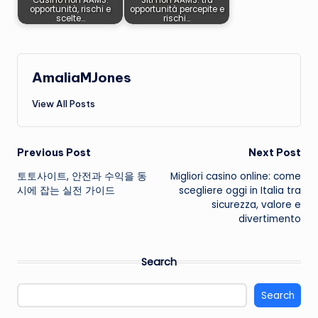
Casino non AAMS:
Siti non AAMS: tra
opportunità, rischi e
opportunità percepite e
scelte…
rischi…
AmaliaMJones
View All Posts
Post
Previous Post
Next Post
토토사이트, 안전과 수익을 동
Migliori casino online: come
navigation
시에 잡는 실전 가이드
scegliere oggi in Italia tra
sicurezza, valore e
divertimento
Search
Search