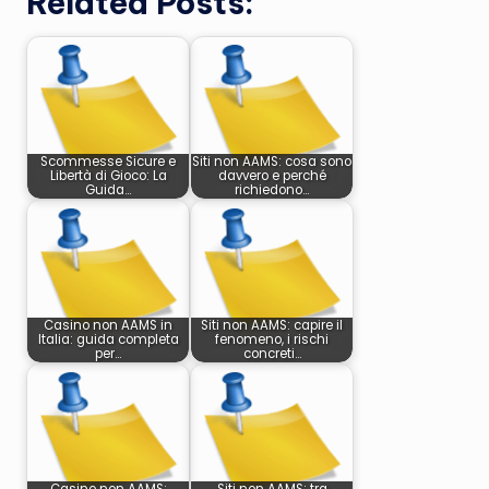
Related Posts:
Scommesse Sicure e
Siti non AAMS: cosa sono
Libertà di Gioco: La
davvero e perché
Guida…
richiedono…
Casino non AAMS in
Siti non AAMS: capire il
Italia: guida completa
fenomeno, i rischi
per…
concreti…