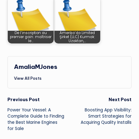
De l’inscription au
Amerika’da Limited
premier gain: maîtriser
Şirket (LLC) Kurmak:
le…
Uzaktan,…
AmaliaMJones
View All Posts
Post
Previous Post
Next Post
Power Your Vessel: A
Boosting App Visibility:
navigation
Complete Guide to Finding
Smart Strategies for
the Best Marine Engines
Acquiring Quality Installs
for Sale