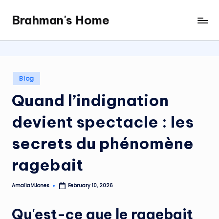
Brahman's Home
Skip
Spiritual
to
and
content
secular:
exploring
it
Posted
Blog
all
in
Quand l’indignation
devient spectacle : les
secrets du phénomène
ragebait
AmaliaMJones
February 10, 2026
Posted
by
Qu'est-ce que le
ragebait