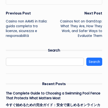
Post
Previous Post
Next Post
Casino non AAMS in Italia:
Casinos Not on GamStop:
navigation
guida completa tra
What They Are, How They
licenze, sicurezza e
Work, and Safer Ways to
responsabilità
Evaluate Them
Search
Search
Recent Posts
The Complete Guide to Choosing a Swimming Pool Fence
That Protects What Matters Most
今すぐ始めるための完全ガイド：安全で楽しめるオンラインカ