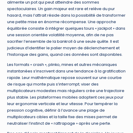
alimente un pot qui peut atteindre des sommes
spectaculaires. Un gain majeur est rare et relève du pur
hasard, mais l’attrait réside dans la possibilité de transformer
une petite mise en énorme récompense. Une approche
équilibrée consiste à intégrer quelques tours « jackpot » dans
une session orientée volatilité moyenne, afin de ne pas
sacrifier l’ensemble de la bankroll à une seule quête. Il est
judicieux d’identifier le palier moyen de déclenchement et
l’historique des gains, quand ces données sont disponibles.
Les formats « crash », plinko, mines et autres mécaniques
instantanées s’inscrivent dans une tendance à la gratification
rapide. Leur mathématique repose souvent sur une courbe
de risque qui monte puis s’interrompt; viser des
multiplicateurs modestes mais réguliers crée une trajectoire
plus stable. Les plateformes mobiles adoptent ces jeux pour
leur ergonomie verticale et leur vitesse. Pour tempérer la
pression cognitive, définir à l’avance une plage de
multiplicateurs cibles et la taille fixe des mises permet de
neutraliser l’instinct de « rattrapage » après une perte.