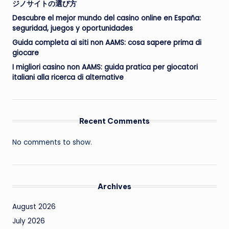
ジノサイトの選び方
Descubre el mejor mundo del casino online en España:
seguridad, juegos y oportunidades
Guida completa ai siti non AAMS: cosa sapere prima di
giocare
I migliori casino non AAMS: guida pratica per giocatori
italiani alla ricerca di alternative
Recent Comments
No comments to show.
Archives
August 2026
July 2026