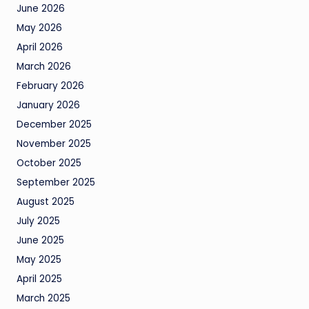
June 2026
May 2026
April 2026
March 2026
February 2026
January 2026
December 2025
November 2025
October 2025
September 2025
August 2025
July 2025
June 2025
May 2025
April 2025
March 2025