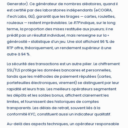
Generator). Ce générateur de nombres aléatoires, quand il
est certifié par des laboratoires indépendants (eCOGRA,
iTech Labs, GLI), garantit que les tirages — cartes, roulettes,
rouleaux — restent imprévisibles. Le
RTP
indique, sur le long
terme, la proportion des mises restituée aux joueurs; il ne
prédit pas un résultat individuel, mais renseigne sur la «
générosité » statistique d’un jeu. Une slot affichant 96 % de
RTP offre, théoriquement, un rendement supérieur à une
autre à 94 %.
La sécurité des transactions est un autre pilier. Le chiffrement
SSL/TLS protège les données bancaires et personnelles,
tandis que les méthodes de paiement réputées (cartes,
portefeuilles électroniques, virement) se distinguent par leur
rapidité et leurs frais. Les meilleurs opérateurs segmentent
les dépôts et les soldes bonus, affichent clairement les
limites, et fournissent des historiques de comptes
transparents. Les délais de retrait, souvent liés à la
conformité KYC, constituent aussi un indicateur qualitatif.
Au-delà des aspects techniques, un opérateur responsable