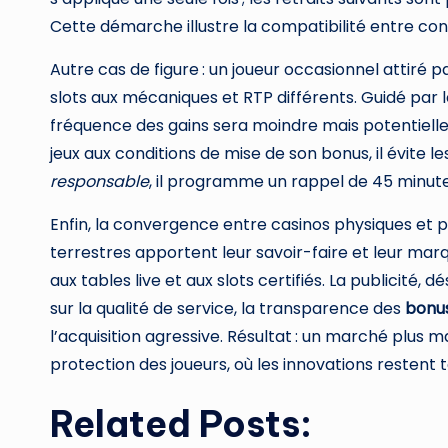
Cette démarche illustre la compatibilité entre con
Autre cas de figure : un joueur occasionnel attiré p
slots aux mécaniques et RTP différents. Guidé par l
fréquence des gains sera moindre mais potentielle
jeux aux conditions de mise de son bonus, il évite le
responsable
, il programme un rappel de 45 minutes
Enfin, la convergence entre casinos physiques et 
terrestres apportent leur savoir-faire et leur marq
aux tables live et aux slots certifiés. La publicité
sur la qualité de service, la transparence des
bonu
l’acquisition agressive. Résultat : un marché plus m
protection des joueurs, où les innovations restent 
Related Posts: