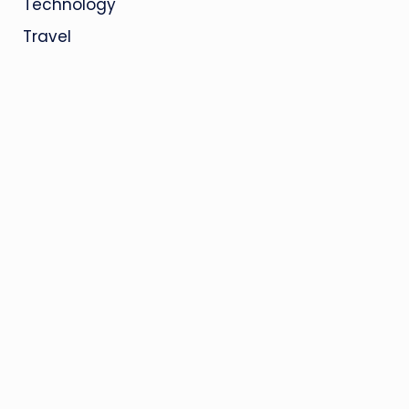
Technology
Travel