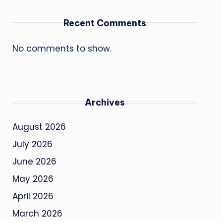
Recent Comments
No comments to show.
Archives
August 2026
July 2026
June 2026
May 2026
April 2026
March 2026