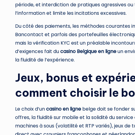
période, et interdiction de pratiques agressives ou
l’information et limite les incitations excessives.
Du côté des paiements, les méthodes courantes inc
Bancontact et parfois des portefeuilles électronique
mais la vérification KYC est un préalable inconto
d’exigences fait du
casino Belgique en ligne
un envi
la fluidité de l’expérience.
Jeux, bonus et expérie
comment choisir le bo
Le choix d’un
casino en ligne
belge doit se fonder su
offres, la fluidité sur mobile et la solidité du servic
machines à sous (volatilité et RTP variés), jeux de 
direct avec croupiers francophones et néerlandoph