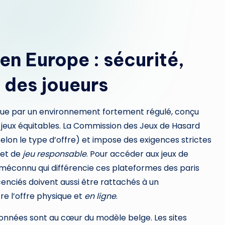
en Europe : sécurité,
 des joueurs
ngue par un environnement fortement régulé, conçu
 jeux équitables. La Commission des Jeux de Hasard
 selon le type d’offre) et impose des exigences strictes
 et de
jeu responsable
. Pour accéder aux jeux de
ent méconnu qui différencie ces plateformes des paris
icenciés doivent aussi être rattachés à un
re l’offre physique et
en ligne
.
données sont au cœur du modèle belge. Les sites