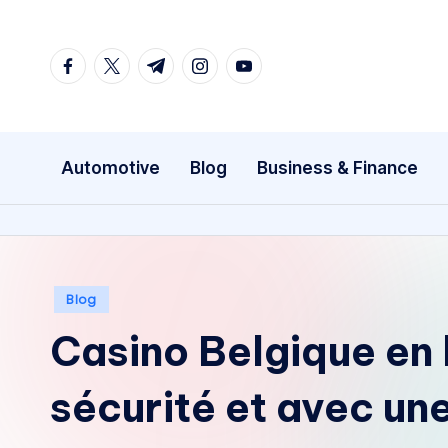
Skip
facebook.com
twitter.com
t.me
instagram.com
youtube.com
to
content
Automotive
Blog
Business & Finance
Posted
Blog
in
Casino Belgique en l
sécurité et avec une