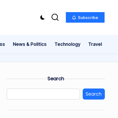
Subscribe
ess
News & Politics
Technology
Travel
Search
Search