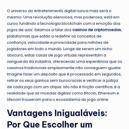
O universo do entretenimento digital nunca mais será o
mesmo. Uma revolução silenciosa, mas poderosa, está em
curso, fundindo a tecnologia blockchain com a emoção dos
jogos de azar. Estamos a falar dos
casinos de criptomoedas
,
plataformas que estão a redefinir os conceitos de
confiança, velocidade e privacidade para milhões de
jogadores em todo o mundo. Longe de serem um nicho
obscuro, estas casas de jogo virtuais representam a
vanguarda da indústria, oferecendo uma experiência que os
cassinos tradicionais simplesmente não conseguem igualar.
Imagine fazer um depósito que é processado em segundos,
retirar os seus ganhos sem burocracias e verificar a justiça
de cada jogo com um clique. Isto não é ficção científica; é a
realidade que as moedas digitais como Bitcoin, Ethereum e
Litecoin trouxeram para o ecossistema do jogo online.
Vantagens Inigualáveis:
Por Que Escolher um