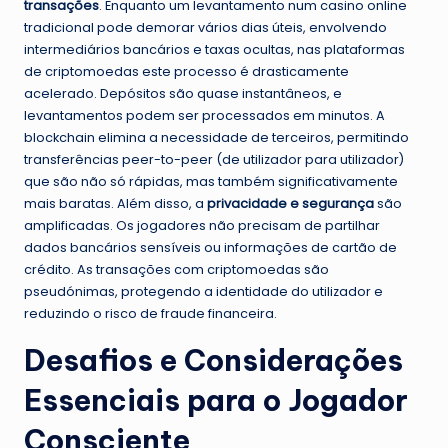
transações
. Enquanto um levantamento num casino online
tradicional pode demorar vários dias úteis, envolvendo
intermediários bancários e taxas ocultas, nas plataformas
de criptomoedas este processo é drasticamente
acelerado. Depósitos são quase instantâneos, e
levantamentos podem ser processados em minutos. A
blockchain elimina a necessidade de terceiros, permitindo
transferências peer-to-peer (de utilizador para utilizador)
que são não só rápidas, mas também significativamente
mais baratas. Além disso, a
privacidade e segurança
são
amplificadas. Os jogadores não precisam de partilhar
dados bancários sensíveis ou informações de cartão de
crédito. As transações com criptomoedas são
pseudónimas, protegendo a identidade do utilizador e
reduzindo o risco de fraude financeira.
Desafios e Considerações
Essenciais para o Jogador
Consciente