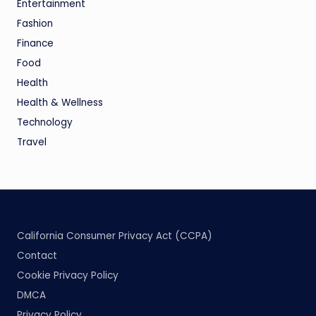
Entertainment
Fashion
Finance
Food
Health
Health & Wellness
Technology
Travel
California Consumer Privacy Act (CCPA)
Contact
Cookie Privacy Policy
DMCA
Privacy Policy