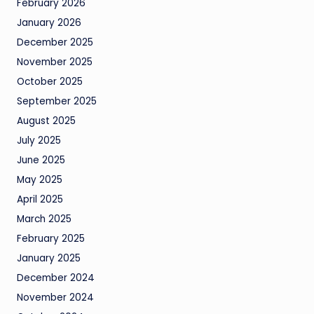
February 2026
January 2026
December 2025
November 2025
October 2025
September 2025
August 2025
July 2025
June 2025
May 2025
April 2025
March 2025
February 2025
January 2025
December 2024
November 2024