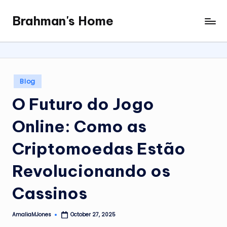
Brahman's Home
Skip
Spiritual
to
and
content
secular:
exploring
it
Posted
Blog
all
in
O Futuro do Jogo
Online: Como as
Criptomoedas Estão
Revolucionando os
Cassinos
AmaliaMJones
October 27, 2025
Posted
by