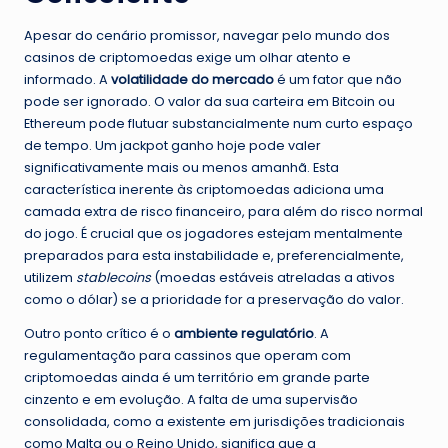
Apesar do cenário promissor, navegar pelo mundo dos
casinos de criptomoedas exige um olhar atento e
informado. A
volatilidade do mercado
é um fator que não
pode ser ignorado. O valor da sua carteira em Bitcoin ou
Ethereum pode flutuar substancialmente num curto espaço
de tempo. Um jackpot ganho hoje pode valer
significativamente mais ou menos amanhã. Esta
característica inerente às criptomoedas adiciona uma
camada extra de risco financeiro, para além do risco normal
do jogo. É crucial que os jogadores estejam mentalmente
preparados para esta instabilidade e, preferencialmente,
utilizem
stablecoins
(moedas estáveis atreladas a ativos
como o dólar) se a prioridade for a preservação do valor.
Outro ponto crítico é o
ambiente regulatório
. A
regulamentação para cassinos que operam com
criptomoedas ainda é um território em grande parte
cinzento e em evolução. A falta de uma supervisão
consolidada, como a existente em jurisdições tradicionais
como Malta ou o Reino Unido, significa que a