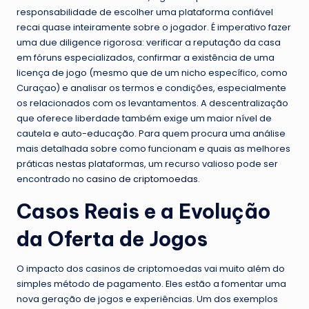
responsabilidade de escolher uma plataforma confiável
recai quase inteiramente sobre o jogador. É imperativo fazer
uma due diligence rigorosa: verificar a reputação da casa
em fóruns especializados, confirmar a existência de uma
licença de jogo (mesmo que de um nicho específico, como
Curaçao) e analisar os termos e condições, especialmente
os relacionados com os levantamentos. A descentralização
que oferece liberdade também exige um maior nível de
cautela e auto-educação. Para quem procura uma análise
mais detalhada sobre como funcionam e quais as melhores
práticas nestas plataformas, um recurso valioso pode ser
encontrado no
casino de criptomoedas
.
Casos Reais e a Evolução
da Oferta de Jogos
O impacto dos casinos de criptomoedas vai muito além do
simples método de pagamento. Eles estão a fomentar uma
nova geração de jogos e experiências. Um dos exemplos