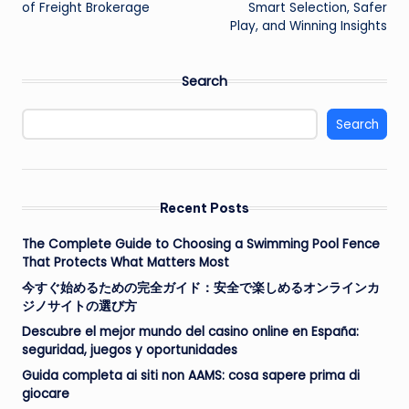
navigation
of Freight Brokerage
Smart Selection, Safer
Play, and Winning Insights
Search
Search
Recent Posts
The Complete Guide to Choosing a Swimming Pool Fence
That Protects What Matters Most
今すぐ始めるための完全ガイド：安全で楽しめるオンラインカ
ジノサイトの選び方
Descubre el mejor mundo del casino online en España:
seguridad, juegos y oportunidades
Guida completa ai siti non AAMS: cosa sapere prima di
giocare