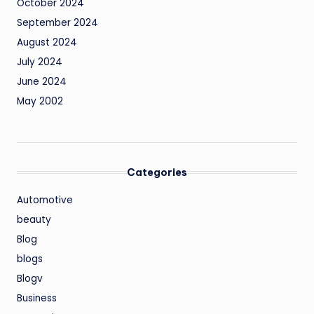
October 2024
September 2024
August 2024
July 2024
June 2024
May 2002
Categories
Automotive
beauty
Blog
blogs
Blogv
Business