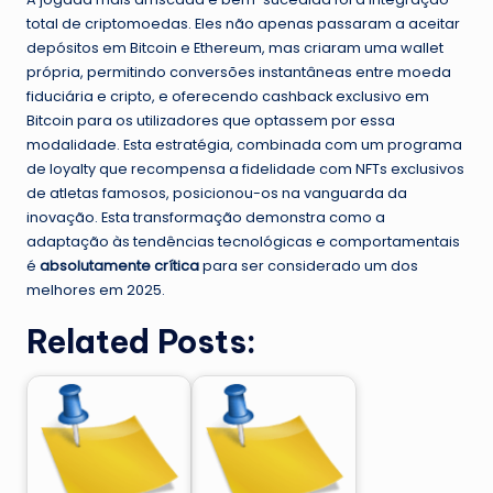
total de criptomoedas. Eles não apenas passaram a aceitar
depósitos em Bitcoin e Ethereum, mas criaram uma wallet
própria, permitindo conversões instantâneas entre moeda
fiduciária e cripto, e oferecendo cashback exclusivo em
Bitcoin para os utilizadores que optassem por essa
modalidade. Esta estratégia, combinada com um programa
de loyalty que recompensa a fidelidade com NFTs exclusivos
de atletas famosos, posicionou-os na vanguarda da
inovação. Esta transformação demonstra como a
adaptação às tendências tecnológicas e comportamentais
é
absolutamente crítica
para ser considerado um dos
melhores em 2025.
Related Posts: