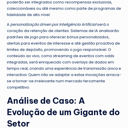
poderão ser integrados como recompensas exclusivas,
coleccionáveis ou até mesmo como parte de programas de
fidelidade de alto nível.
A
personalização driven por Inteligência Artificial
será o
coração da retenção de clientes. Sistemas de IA analisarão
padrões de jogo para oferecer bónus personalizados,
alertas para eventos de interesse e até gestão proactiva de
limites de depósito, promovendo o jogo responsável. O
conteúdo ao vivo, como streaming de eventos com odds
integradas, será enriquecido com overlays de dados em
tempo real, criando uma experiência de transmissão única e
interactiva. Quem não se adaptar a estas inovações arrisca-
se a tornar-se irrelevante num mercado ferozmente
competitivo.
Análise de Caso: A
Evolução de um Gigante do
Setor