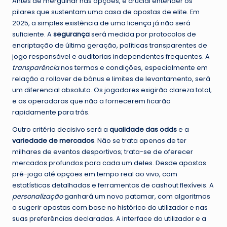
Antes de mergulhar nas opções, é crucial entender os
pilares que sustentam uma casa de apostas de elite. Em
2025, a simples existência de uma licença já não será
suficiente. A
segurança
será medida por protocolos de
encriptação de última geração, políticas transparentes de
jogo responsável e auditorias independentes frequentes. A
transparência
nos termos e condições, especialmente em
relação a rollover de bónus e limites de levantamento, será
um diferencial absoluto. Os jogadores exigirão clareza total,
e as operadoras que não a fornecerem ficarão
rapidamente para trás.
Outro critério decisivo será a
qualidade das odds
e a
variedade de mercados
. Não se trata apenas de ter
milhares de eventos desportivos; trata-se de oferecer
mercados profundos para cada um deles. Desde apostas
pré-jogo até opções em tempo real ao vivo, com
estatísticas detalhadas e ferramentas de cashout flexíveis. A
personalização
ganhará um novo patamar, com algoritmos
a sugerir apostas com base no histórico do utilizador e nas
suas preferências declaradas. A interface do utilizador e a