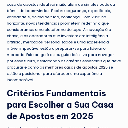
casa de apostas ideal vai muito além de simples odds ou
bónus de boas-vindas. É sobre segurança, experiência,
variedade e, acima de tudo, confiança. Com 2025 no
horizonte, novas tendências prometem redefinir o que
consideramos uma plataforma de topo. A inovação é a
chave, e os operadores que investem em inteligência
artificial, mercados personalizados e uma experiência
móvel impecável estão a preparar-se para liderar o
mercado. Este artigo é o seu guia definitivo para navegar
por esse futuro, destacando os critérios essenciais que deve
procurar e como as
melhores casas de apostas 2025
se
estão a posicionar para oferecer uma experiência
incomparável.
Critérios Fundamentais
para Escolher a Sua Casa
de Apostas em 2025