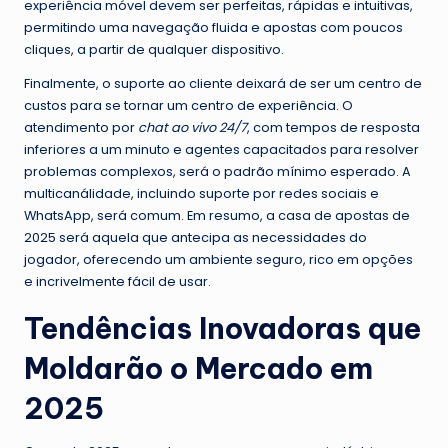
experiência móvel devem ser perfeitas, rápidas e intuitivas,
permitindo uma navegação fluida e apostas com poucos
cliques, a partir de qualquer dispositivo.
Finalmente, o suporte ao cliente deixará de ser um centro de
custos para se tornar um centro de experiência. O
atendimento por
chat ao vivo 24/7
, com tempos de resposta
inferiores a um minuto e agentes capacitados para resolver
problemas complexos, será o padrão mínimo esperado. A
multicanálidade, incluindo suporte por redes sociais e
WhatsApp, será comum. Em resumo, a casa de apostas de
2025 será aquela que antecipa as necessidades do
jogador, oferecendo um ambiente seguro, rico em opções
e incrivelmente fácil de usar.
Tendências Inovadoras que
Moldarão o Mercado em
2025