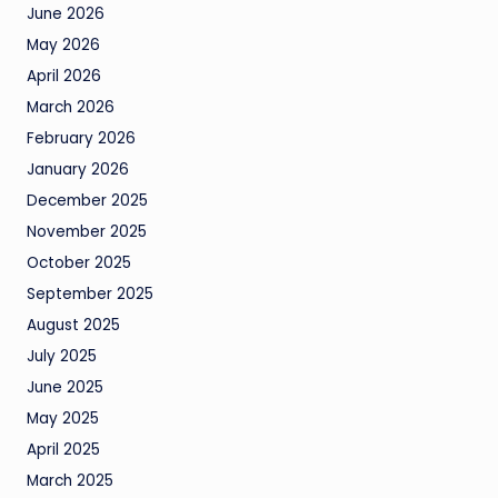
June 2026
May 2026
April 2026
March 2026
February 2026
January 2026
December 2025
November 2025
October 2025
September 2025
August 2025
July 2025
June 2025
May 2025
April 2025
March 2025