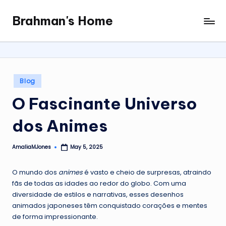
Brahman's Home
Skip
Spiritual
to
and
content
secular:
exploring
it
Posted
Blog
all
in
O Fascinante Universo
dos Animes
AmaliaMJones
May 5, 2025
Posted
by
O mundo dos
animes
é vasto e cheio de surpresas, atraindo
fãs de todas as idades ao redor do globo. Com uma
diversidade de estilos e narrativas, esses desenhos
animados japoneses têm conquistado corações e mentes
de forma impressionante.