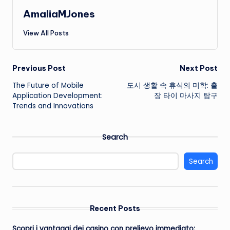
AmaliaMJones
View All Posts
Post
Previous Post
Next Post
The Future of
Mobile
도시 생활 속 휴식의 미학: 출
navigation
Application Development
:
장 타이 마사지 탐구
Trends and Innovations
Search
Search
Recent Posts
Scopri i vantaggi dei casino con prelievo immediato: