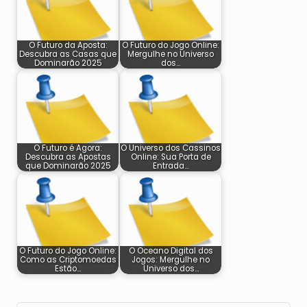
O Futuro da Aposta:
O Futuro do Jogo Online:
Descubra as Casas que
Mergulhe no Universo
Dominarão 2025
dos…
O Futuro é Agora:
O Universo dos Cassinos
Descubra as Apostas
Online: Sua Porta de
que Dominarão 2025
Entrada…
O Futuro do Jogo Online:
O Oceano Digital dos
Como as Criptomoedas
Jogos: Mergulhe no
Estão…
Universo dos…