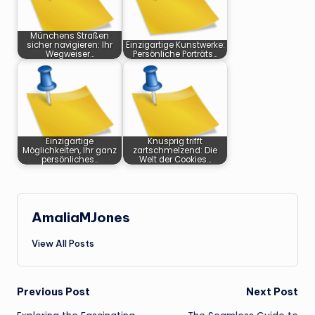
Münchens Straßen
sicher navigieren: Ihr
Einzigartige Kunstwerke:
Wegweiser…
Persönliche Porträts…
Einzigartige
Knusprig trifft
Möglichkeiten, Ihr ganz
zartschmelzend: Die
persönliches…
Welt der Cookies…
AmaliaMJones
View All Posts
Post
Previous Post
Next Post