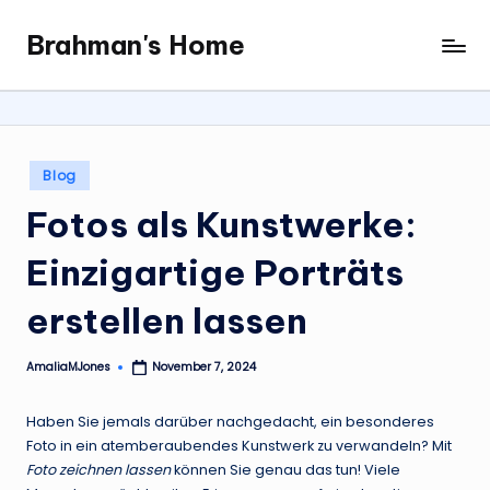
Brahman's Home
Skip
Spiritual
to
and
content
secular:
exploring
it
Posted
Blog
all
in
Fotos als Kunstwerke:
Einzigartige Porträts
erstellen lassen
AmaliaMJones
November 7, 2024
Posted
by
Haben Sie jemals darüber nachgedacht, ein besonderes
Foto in ein atemberaubendes Kunstwerk zu verwandeln? Mit
Foto zeichnen lassen
können Sie genau das tun! Viele