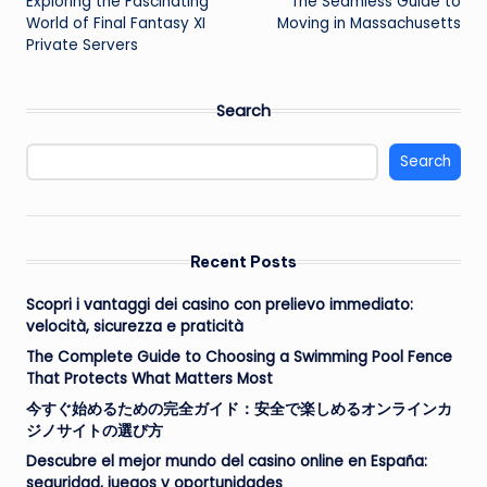
Exploring the Fascinating
The Seamless Guide to
navigation
World of Final Fantasy XI
Moving in Massachusetts
Private Servers
Search
Search
Recent Posts
Scopri i vantaggi dei casino con prelievo immediato:
velocità, sicurezza e praticità
The Complete Guide to Choosing a Swimming Pool Fence
That Protects What Matters Most
今すぐ始めるための完全ガイド：安全で楽しめるオンラインカ
ジノサイトの選び方
Descubre el mejor mundo del casino online en España:
seguridad, juegos y oportunidades