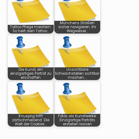
Münchens Straßen
Tattoo Pflege meistern:
sicher navigieren: Ihr
So heilt dein Tattoo…
Wegweiser…
Die Kunst, ein
Unsichtbare
einzigartiges Porträt zu
Schwachstellen sichtbar
erschaffen
machen:…
Knusprig trifft
Fotos als Kunstwerke:
zartschmelzend: Die
Einzigartige Porträts
Welt der Cookies…
erstellen lassen