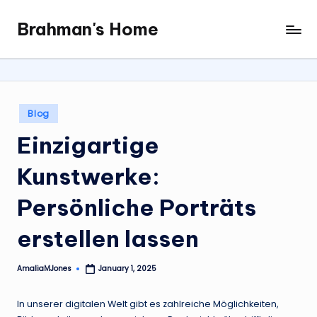
Brahman's Home
Skip
Spiritual
to
and
content
secular:
exploring
it
Posted
Blog
all
in
Einzigartige
Kunstwerke:
Persönliche Porträts
erstellen lassen
AmaliaMJones
January 1, 2025
Posted
by
In unserer digitalen Welt gibt es zahlreiche Möglichkeiten,