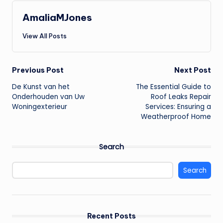
AmaliaMJones
View All Posts
Post
Previous Post
Next Post
De Kunst van het
The Essential Guide to
navigation
Onderhouden van Uw
Roof Leaks Repair
Woningexterieur
Services: Ensuring a
Weatherproof Home
Search
Search
Recent Posts