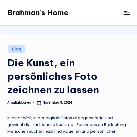
Brahman's Home
Skip
Spiritual
to
and
content
secular:
exploring
it
Posted
Blog
all
in
Die Kunst, ein
persönliches Foto
zeichnen zu lassen
AmaliaMJones
November 9, 2024
Posted
by
In einer Welt, in der digitale Fotos allgegenwärtig sind,
gewinnt die traditionelle Kunst des Zeichnens an Bedeutung.
Menschen suchen nach individuellen und persönlichen