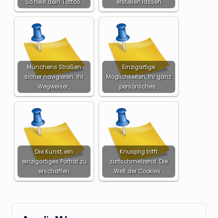
So heilt dein Tattoo…
erstellen lassen
Münchens Straßen
Einzigartige
sicher navigieren: Ihr
Möglichkeiten, Ihr ganz
Wegweiser…
persönliches…
Die Kunst, ein
Knusprig trifft
einzigartiges Porträt zu
zartschmelzend: Die
erschaffen
Welt der Cookies…