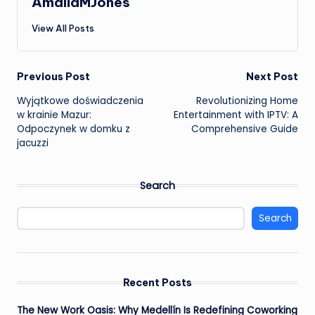
AmaliaMJones
View All Posts
Post
Previous Post
Next Post
Wyjątkowe doświadczenia
Revolutionizing Home
navigation
w krainie Mazur:
Entertainment with IPTV: A
Odpoczynek w domku z
Comprehensive Guide
jacuzzi
Search
Search
Recent Posts
The New Work Oasis: Why Medellín Is Redefining Coworking