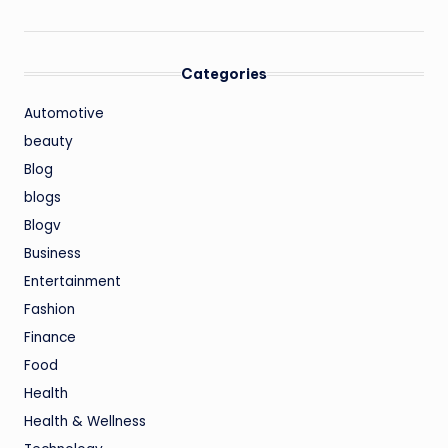
Categories
Automotive
beauty
Blog
blogs
Blogv
Business
Entertainment
Fashion
Finance
Food
Health
Health & Wellness