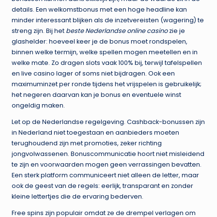
details. Een welkomstbonus met een hoge headline kan
minder interessant blijken als de inzetvereisten (wagering) te
streng zijn. Bij het
beste Nederlandse online casino
zie je
glashelder: hoeveel keer je de bonus moet rondspelen,
binnen welke termijn, welke spellen mogen meetellen en in
welke mate. Zo dragen slots vaak 100% bij, terwijl tafelspellen
en live casino lager of soms niet bijdragen. Ook een
maximuminzet per ronde tijdens het vrijspelen is gebruikelijk;
het negeren daarvan kan je bonus en eventuele winst
ongeldig maken.
Let op de Nederlandse regelgeving. Cashback-bonussen zijn
in Nederland niet toegestaan en aanbieders moeten
terughoudend zijn met promoties, zeker richting
jongvolwassenen. Bonuscommunicatie hoort niet misleidend
te zijn en voorwaarden mogen geen verrassingen bevatten.
Een sterk platform communiceert niet alleen de letter, maar
ook de geest van de regels: eerlijk, transparant en zonder
kleine lettertjes die de ervaring bederven.
Free spins zijn populair omdat ze de drempel verlagen om