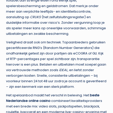
voldoet aan strenge eisen rond eerlijk spel,
spelersbescherming en geldstromen. Dat merk je onder
meer aan verplichte leeftijds- en identiteitscontrole,
aansluiting op
CRUKS
(het zelfuitsluitingsregister) en
duidelijke informatie over risico’s. Zonder vergunning loop je
als speler meer kans op oneerlijke voorwaarden, schimmige
uitbetalingen en zwakke bescherming.
Veiligheid draait ook om techniek. Topaanbieders gebruiken
gecertificeerde RNG’s (Random Number Generators) die
onafhankelijk getest zijn door partijen als eCOGRA of GLI. Kijk
of RTP-percentages per spel zichtbaar zijn; transparantie
hierover is een plus. Betalen en uitbetalen moet soepel gaan
via vertrouwde methoden zoals
iDEAL
, en liefst zonder
verborgen kosten. Snelle, consistente uitbetalingen – bij
voorkeur binnen 24 tot 48 uur zodra je account is geverifieerd
– zijn een kenmerk van een sterk platform.
Het spelaanbod maakt het verschil in beleving. Het
beste
Nederlandse online casino
combineert kwaliteitsproviders
met een brede mix: video slots, jackpotspellen, blackjack,
roulette, baccarat en een moderne live-casino-ervaring met