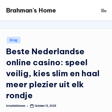
Brahman's Home
Skip
Spiritual
to
and
content
secular:
exploring
it
Posted
Blog
all
in
Beste Nederlandse
online casino: speel
veilig, kies slim en haal
meer plezier uit elk
rondje
AmaliaMJones
October 13, 2025
Posted
by