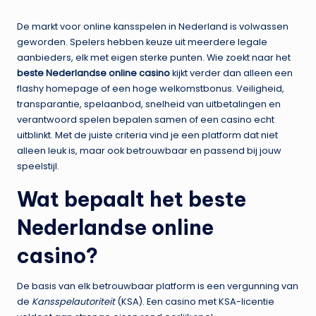
De markt voor online kansspelen in Nederland is volwassen
geworden. Spelers hebben keuze uit meerdere legale
aanbieders, elk met eigen sterke punten. Wie zoekt naar het
beste Nederlandse online casino
kijkt verder dan alleen een
flashy homepage of een hoge welkomstbonus. Veiligheid,
transparantie, spelaanbod, snelheid van uitbetalingen en
verantwoord spelen bepalen samen of een casino echt
uitblinkt. Met de juiste criteria vind je een platform dat niet
alleen leuk is, maar ook betrouwbaar en passend bij jouw
speelstijl.
Wat bepaalt het beste
Nederlandse online
casino?
De basis van elk betrouwbaar platform is een vergunning van
de
Kansspelautoriteit
(KSA). Een casino met KSA-licentie