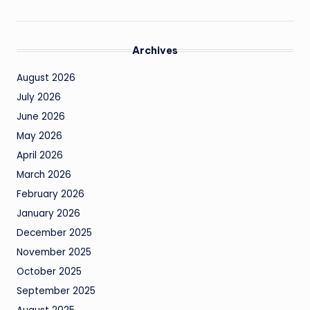
Archives
August 2026
July 2026
June 2026
May 2026
April 2026
March 2026
February 2026
January 2026
December 2025
November 2025
October 2025
September 2025