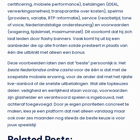
certificering, mobiele performance), betalingen (iDEAL,
verwerkingssnelheid, transparantie over kosten), spelmix
(providers, variatie, RTP-informatie), service (reactietijd, tone
of voice, Nederlandstalige ondersteuning) en voorwaarden
(wagering, tijdslimiet, maximuminzet). Dit voorkomt dat hij zich
laat leiden door flashy banners. Vaak komt hij uit bij een
aanbieder die op alle fronten solide presteert in plaats van
één die uitblinkt met alleen een bonus.
Deze voorbeelden laten zien dat “beste” persoonlijk is. Het
beste Nederlandse online casino
voor de één is dat met de
soepelste mobiele ervaring, voor de ander dat met het rijkste
live-aanbod of de snelste uitbetalingen. Wat alle topkeuzes
delen: veiligheid en eerlijkheid staan voorop, voorwaarden
zijn glashelder en verantwoord spelen is ingebouwd, niet
achteraf toegevoegd. Door je eigen prioriteiten concreet te
maken, kies je een platform dat niet alleen vandaag maar
ook over zes maanden nog steeds de beste keuze is voor
jouw speelstijl.
Related Posts: