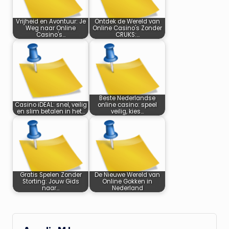
Vrijheid en Avontuur: Je
Ontdek de Wereld van
Weg naar Online
Online Casino's Zonder
Casino's…
CRUKS:…
Beste Nederlandse
Casino iDEAL: snel, veilig
online casino: speel
en slim betalen in het…
veilig, kies…
Gratis Spelen Zonder
De Nieuwe Wereld van
Storting: Jouw Gids
Online Gokken in
naar…
Nederland