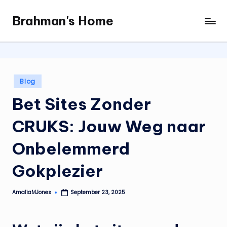
Brahman's Home
Skip
Spiritual
to
and
content
secular:
exploring
it
Posted
Blog
all
in
Bet Sites Zonder
CRUKS: Jouw Weg naar
Onbelemmerd
Gokplezier
AmaliaMJones
September 23, 2025
Posted
by