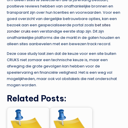
positieve reviews hebben van onafhankelijke bronnen en
transparant zijn over hun licenties en voorwaarden. Voor een
goed overzicht van dergelijke betrouwbare opties, kan een
bezoek aan een gespecialiseerde portal zoals
bet sites
zonder cruks
een verstandige eerste stap zijn. Dit zijn
onafhankelijke platforms die de markt in de gaten houden en
alleen sites aanbevelen met een bewezen track record.
Deze case study laat zien dat de keuze voor een site buiten
CRUKS niet zomaar een technische keuze is, maar een
afweging die grote gevolgen kan hebben voor de
speelervaring en financiële veiligheid. Het is een weg vol
mogelijkheden, maar ook vol obstakels die niet onderschat
mogen worden.
Related Posts: