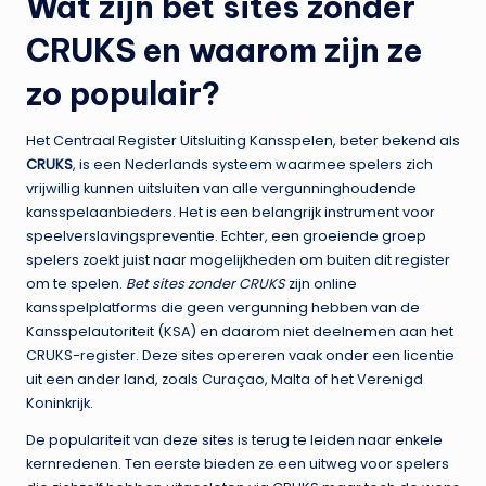
Wat zijn bet sites zonder
CRUKS en waarom zijn ze
zo populair?
Het Centraal Register Uitsluiting Kansspelen, beter bekend als
CRUKS
, is een Nederlands systeem waarmee spelers zich
vrijwillig kunnen uitsluiten van alle vergunninghoudende
kansspelaanbieders. Het is een belangrijk instrument voor
speelverslavingspreventie. Echter, een groeiende groep
spelers zoekt juist naar mogelijkheden om buiten dit register
om te spelen.
Bet sites zonder CRUKS
zijn online
kansspelplatforms die geen vergunning hebben van de
Kansspelautoriteit (KSA) en daarom niet deelnemen aan het
CRUKS-register. Deze sites opereren vaak onder een licentie
uit een ander land, zoals Curaçao, Malta of het Verenigd
Koninkrijk.
De populariteit van deze sites is terug te leiden naar enkele
kernredenen. Ten eerste bieden ze een uitweg voor spelers