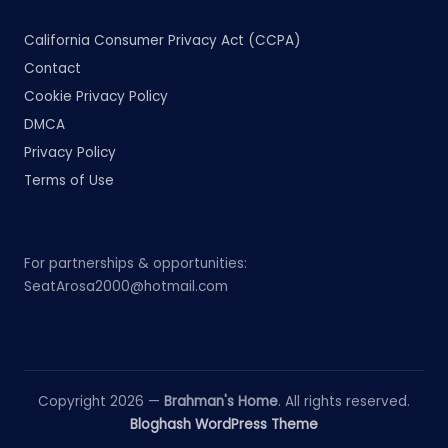
California Consumer Privacy Act (CCPA)
Contact
Cookie Privacy Policy
DMCA
Privacy Policy
Terms of Use
For partnerships & opportunities:
SeatArosa2000@hotmail.com
Copyright 2026 —
Brahman's Home
. All rights reserved.
Bloghash WordPress Theme