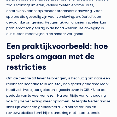
zoals stortingslimieten, verlieslimieten en time-outs,
ontbreken vaak of zijn minder prominent aanwezig. Voor
spelers die gevoelig zijn voor verslaving, creëert dit een
gevaarlijke omgeving. Het gemak van anoniem spelen kan
problematisch gedrag in de hand werken. De afweging is
dus tussen meer vrijheid en minder veiligheid.
Een praktijkvoorbeeld: hoe
spelers omgaan met de
restricties
Om de theorie tot leven te brengen, is het nuttig om naar een
realistisch scenario te kijken. Stel, een speler genaamd Mark
heeft zich twee jaar geleden ingeschreven in CRUKS na een
periode van te veel verliezen. Na een tijdje van onthouding,
voelt hij de verleiding weer opkomen. De legale Nederlandse
sites zijn voor hem geblokkeerd. Via online forums en
reviewwebsites komt hij in aanraking met internationale