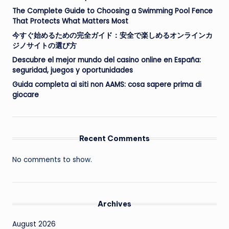
The Complete Guide to Choosing a Swimming Pool Fence
That Protects What Matters Most
今すぐ始めるための完全ガイド：安全で楽しめるオンラインカ
ジノサイトの選び方
Descubre el mejor mundo del casino online en España:
seguridad, juegos y oportunidades
Guida completa ai siti non AAMS: cosa sapere prima di
giocare
Recent Comments
No comments to show.
Archives
August 2026