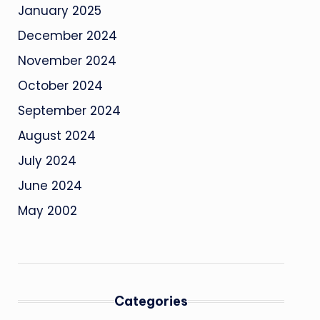
January 2025
December 2024
November 2024
October 2024
September 2024
August 2024
July 2024
June 2024
May 2002
Categories