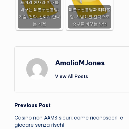
포커의 현재와 미래를
바꾸는 레볼루션홀덤:
레볼루션홀덤과 티티홀
기술, 전략, 신뢰가 만나
덤: 차별화된 전략으로
는 지점
승부를 바꾸는 방법
AmaliaMJones
View All Posts
Post
Previous Post
Casino non AAMS sicuri: come riconoscerli e
navigation
giocare senza rischi