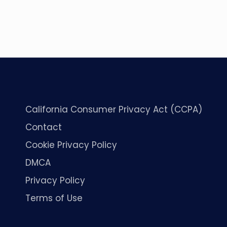
California Consumer Privacy Act (CCPA)
Contact
Cookie Privacy Policy
DMCA
Privacy Policy
Terms of Use