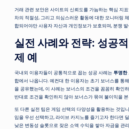
거래 관련 보안은 사이트의 신뢰도를 가늠하는 핵심 지표입
차의 적절성, 그리고 의심스러운 활동에 대한 모니터링 체
합되어야만 사용자 자산과 개인정보가 보호되며, 분쟁 발생
실전 사례와 전략: 성공적
제 예
국내외 이용자들이 공통적으로 꼽는 성공 사례는
투명한
합에서 나옵니다. 예컨대 한 이용자는 초기 보너스를 통해
을 공유했는데, 이 사례는 보너스의 조건을 꼼꼼히 확인
반대로 조건을 확인하지 않아 보너스가 묶여 불이익을 본
또 다른 실전 팁은 게임 선택의 다양성을 활용하는 것입니
임을 우선 선택하고, 라이브 카지노를 즐기고자 한다면 
낮은 변동성 슬롯으로 잦은 소액 수익을 쌓아 자금을 관