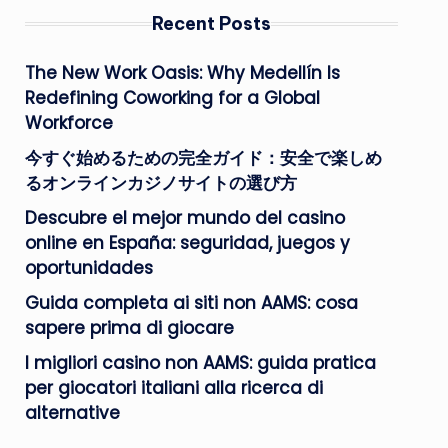
Recent Posts
The New Work Oasis: Why Medellín Is
Redefining Coworking for a Global
Workforce
今すぐ始めるための完全ガイド：安全で楽しめ
るオンラインカジノサイトの選び方
Descubre el mejor mundo del casino
online en España: seguridad, juegos y
oportunidades
Guida completa ai siti non AAMS: cosa
sapere prima di giocare
I migliori casino non AAMS: guida pratica
per giocatori italiani alla ricerca di
alternative