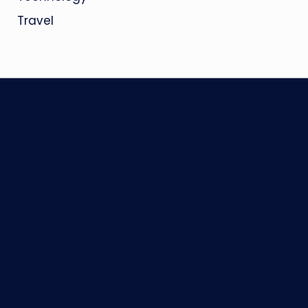
Travel