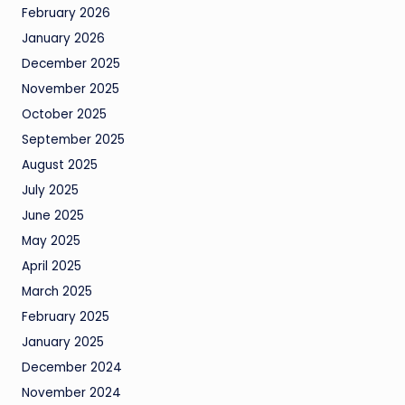
February 2026
January 2026
December 2025
November 2025
October 2025
September 2025
August 2025
July 2025
June 2025
May 2025
April 2025
March 2025
February 2025
January 2025
December 2024
November 2024