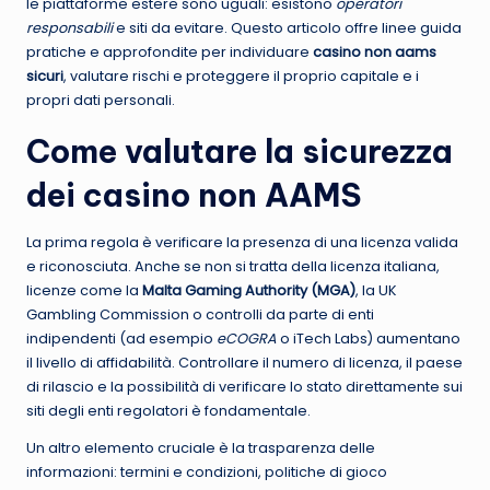
le piattaforme estere sono uguali: esistono
operatori
responsabili
e siti da evitare. Questo articolo offre linee guida
pratiche e approfondite per individuare
casino non aams
sicuri
, valutare rischi e proteggere il proprio capitale e i
propri dati personali.
Come valutare la sicurezza
dei casino non AAMS
La prima regola è verificare la presenza di una licenza valida
e riconosciuta. Anche se non si tratta della licenza italiana,
licenze come la
Malta Gaming Authority (MGA)
, la UK
Gambling Commission o controlli da parte di enti
indipendenti (ad esempio
eCOGRA
o iTech Labs) aumentano
il livello di affidabilità. Controllare il numero di licenza, il paese
di rilascio e la possibilità di verificare lo stato direttamente sui
siti degli enti regolatori è fondamentale.
Un altro elemento cruciale è la trasparenza delle
informazioni: termini e condizioni, politiche di gioco