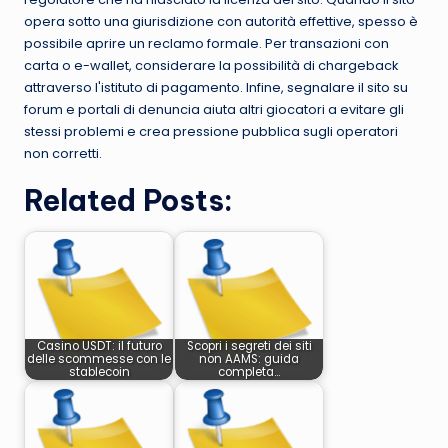
opera sotto una giurisdizione con autorità effettive, spesso è
possibile aprire un reclamo formale. Per transazioni con
carta o e-wallet, considerare la possibilità di chargeback
attraverso l'istituto di pagamento. Infine, segnalare il sito su
forum e portali di denuncia aiuta altri giocatori a evitare gli
stessi problemi e crea pressione pubblica sugli operatori
non corretti.
Related Posts:
Casino USDT: il futuro
Scopri i segreti dei siti
delle scommesse con le
non AAMS: guida
stablecoin
completa…