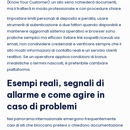
(Know Your Customer): un sito serio richiederà documenti,
ma li tratterà in modo professionale e con procedure chiare.
Impostare limiti personali di deposito e perdita, usare
strumenti di autenticazione a due fattori quando disponibili e
mantenere aggiornati sistema operativo e browser sono
pratiche semplici ma efficaci. Evitare link sospetti ricevuti via
email, non condividere credenziali e verificare sempre che il
sito mostri informazioni di contatto reali e un servizio clienti
reattivo. Se un operatore applica condizioni di bonus
irrealistiche o termini nascosti, è preferibile cambiare
piattaforma.
Esempi reali, segnali di
allarme e come agire in
caso di problemi
Nel panorama internazionale emergono frequentemente
casi di siti che bloccano prelievi o chiedono documentazione