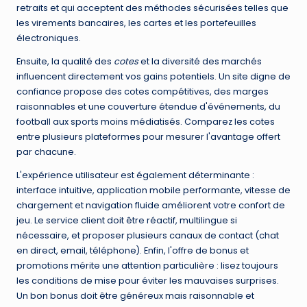
retraits et qui acceptent des méthodes sécurisées telles que
les virements bancaires, les cartes et les portefeuilles
électroniques.
Ensuite, la qualité des
cotes
et la diversité des marchés
influencent directement vos gains potentiels. Un site digne de
confiance propose des cotes compétitives, des marges
raisonnables et une couverture étendue d'événements, du
football aux sports moins médiatisés. Comparez les cotes
entre plusieurs plateformes pour mesurer l'avantage offert
par chacune.
L'expérience utilisateur est également déterminante :
interface intuitive, application mobile performante, vitesse de
chargement et navigation fluide améliorent votre confort de
jeu. Le service client doit être réactif, multilingue si
nécessaire, et proposer plusieurs canaux de contact (chat
en direct, email, téléphone). Enfin, l'offre de bonus et
promotions mérite une attention particulière : lisez toujours
les conditions de mise pour éviter les mauvaises surprises.
Un bon bonus doit être généreux mais raisonnable et