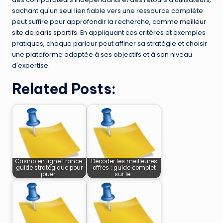
sachant qu'un seul lien fiable vers une ressource complète
peut suffire pour approfondir la recherche, comme
meilleur
site de paris sportifs
. En appliquant ces critères et exemples
pratiques, chaque parieur peut affiner sa stratégie et choisir
une plateforme adaptée à ses objectifs et à son niveau
d'expertise.
Related Posts:
Casino en ligne France:
Décoder les meilleures
guide stratégique pour
offres : guide complet
jouer…
sur le…