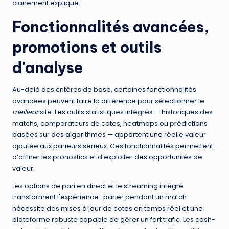
clairement expliqué.
Fonctionnalités avancées,
promotions et outils
d'analyse
Au-delà des critères de base, certaines fonctionnalités
avancées peuvent faire la différence pour sélectionner le
meilleur
site. Les outils statistiques intégrés — historiques des
matchs, comparateurs de cotes, heatmaps ou prédictions
basées sur des algorithmes — apportent une réelle valeur
ajoutée aux parieurs sérieux. Ces fonctionnalités permettent
d’affiner les pronostics et d’exploiter des opportunités de
valeur.
Les options de pari en direct et le streaming intégré
transforment l'expérience : parier pendant un match
nécessite des mises à jour de cotes en temps réel et une
plateforme robuste capable de gérer un fort trafic. Les cash-