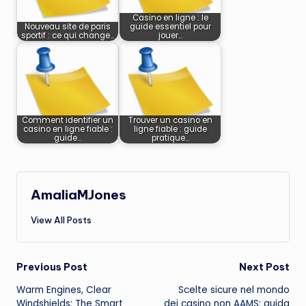
Casino en ligne : le
Nouveau site de paris
guide essentiel pour
sportif : ce qui change…
jouer…
Comment identifier un
Trouver un casino en
casino en ligne fiable :
ligne fiable : guide
guide…
pratique…
AmaliaMJones
View All Posts
Post
Previous Post
Next Post
Warm Engines, Clear
Scelte sicure nel mondo
navigation
Windshields: The Smart
dei casino non AAMS: guida