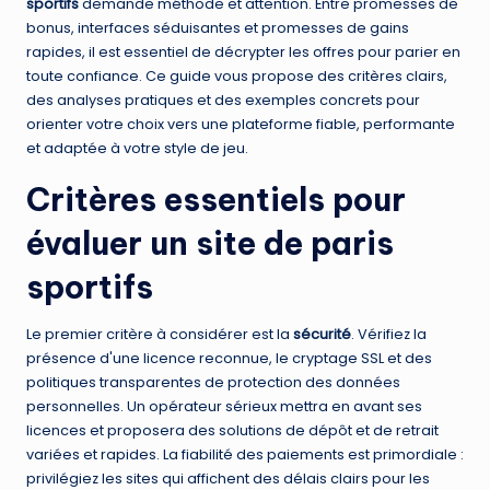
sportifs
demande méthode et attention. Entre promesses de
bonus, interfaces séduisantes et promesses de gains
rapides, il est essentiel de décrypter les offres pour parier en
toute confiance. Ce guide vous propose des critères clairs,
des analyses pratiques et des exemples concrets pour
orienter votre choix vers une plateforme fiable, performante
et adaptée à votre style de jeu.
Critères essentiels pour
évaluer un site de paris
sportifs
Le premier critère à considérer est la
sécurité
. Vérifiez la
présence d'une licence reconnue, le cryptage SSL et des
politiques transparentes de protection des données
personnelles. Un opérateur sérieux mettra en avant ses
licences et proposera des solutions de dépôt et de retrait
variées et rapides. La fiabilité des paiements est primordiale :
privilégiez les sites qui affichent des délais clairs pour les