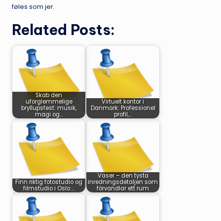
føles som jer.
Related Posts:
Skab den
uforglemmelige
Virtuelt kontor i
bryllupsfest: musik,
Danmark: Professionel
magi og…
profil,…
Vaser – den tysta
Finn riktig fotostudio og
inredningsdetaljen som
filmstudio i Oslo:…
förvandlar ett rum