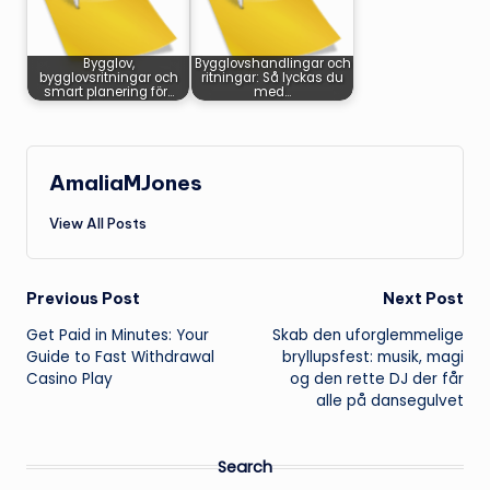
Bygglov,
Bygglovshandlingar och
bygglovsritningar och
ritningar: Så lyckas du
smart planering för…
med…
AmaliaMJones
View All Posts
Post
Previous Post
Next Post
Get Paid in Minutes: Your
Skab den uforglemmelige
navigation
Guide to Fast Withdrawal
bryllupsfest: musik, magi
Casino Play
og den rette DJ der får
alle på dansegulvet
Search