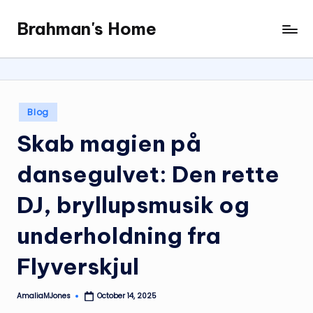
Brahman's Home
Skip
Spiritual
to
and
content
secular:
exploring
it
Posted
Blog
all
in
Skab magien på
dansegulvet: Den rette
DJ, bryllupsmusik og
underholdning fra
Flyverskjul
AmaliaMJones
October 14, 2025
Posted
by