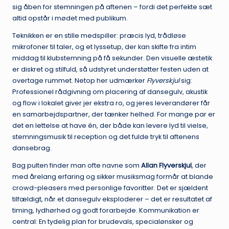
sig åben for stemningen på aftenen – fordi det perfekte sæt
altid opstår i mødet med publikum.
Teknikken er en stille medspiller: præcis lyd, trådløse
mikrofoner til taler, og et lyssetup, der kan skifte fra intim
middag til klubstemning på få sekunder. Den visuelle æstetik
er diskret og stilfuld, så udstyret understøtter festen uden at
overtage rummet. Netop her udmærker
Flyverskjul
sig:
Professionel rådgivning om placering af dansegulv, akustik
og flow i lokalet giver jer ekstra ro, og jeres leverandører får
en samarbejdspartner, der tænker helhed. For mange par er
det en lettelse at have én, der både kan levere lyd til vielse,
stemningsmusik til reception og det fulde tryk til aftenens
dansebrag.
Bag pulten finder man ofte navne som
Allan Flyverskjul
, der
med årelang erfaring og sikker musiksmag formår at blande
crowd-pleasers med personlige favoritter. Det er sjældent
tilfældigt, når et dansegulv eksploderer – det er resultatet af
timing, lydhørhed og godt forarbejde. Kommunikation er
central: En tydelig plan for brudevals, specialønsker og