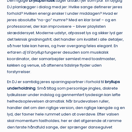
Den rigtige
bryllupsmusik
tager afsæt i jer som par. En dygtig
DJ planlægger i dialog med jer: Hvilke sange definerer jeres
forhold? Hvilken energi ønsker I under middagen? Hvad er
jeres absolutte “no-go” numre? Med en klar brief – og en
professionel, der kan improvisere – bliver playlisten
skræddersyet. Moderne udstyr, afpasset lys og sikker lyd gør
det teknisk gnidningsfrit; det handler om kvalitet i alle detaljer,
så hver tale kan høres, og hver overgang føles elegant. En
erfaren
dj til bryllup
fungerer desuden som musikalsk
koordinator, der samarbejder sømløst med toastmaster,
køkken og venue, så aftenens tidslinje flyder uden
forstyrrelser.
En DJ er samtidig jeres sparringspartner i forhold til
bryllups
underholdning
. Små tiltag som personlige jingles, diskrete
lydkulisser under indslag og gennemført lysdesign kan løfte
helhedsoplevelsen dramatisk. Når brudevalsen ruller,
handler det om den rigtige version, den rigtige længde og en
lyd, der favner hele rummet uden at overdøve. Efter valsen
skal momentum fastholdes; her er det afgørende at ramme
den første håndfuld sange, der sprænger dansegulvet