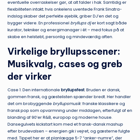
eventuelle overraskelser gør, at alt falder i hak. Samtidig er
flexibiliteten intakt; hvis onkelens uventede Frank Sinatra-
indslag skaber det perfekte øjeblik, griber DJ’en det og
bygger videre. En professionel
bryllups dj
er kort sagt både
kurator, tekniker og energimanager i ét – med fokus på at
skabe en helstøbt, personlig og mindeværdig aften.
Virkelige bryllupsscener:
Musikvalg, cases og greb
der virker
Case 1: Den internationale
bryllupsfest
. Bruden er dansk,
gommen fransk, og gæstelisten spænder bredt. Her handler
det om brobyggende
bryllupsmusik
: franske klassikere og
fransk pop som opvarmning under middagen, efterfulgt af en
blanding af 90’er R&B, europop og moderne house.
Dansegulvets kickstart kom med et fransk-dansk mashup
efter brudevalsen – energien gik i vejret, og gæsterne fulgte
med. Tippet her er at planlægge 5-7 “anker-numre”, der