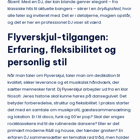
åbent. Med en DJ, der kan blande genrer elegant – fra
klassiske hits til aktuelle bangers – sikrer I en
bryllupsfest
, hvor
alle føler sig inviteret med. Det er i detaljerne, magien opstår,
og det er her en professionel DJ viser sit værd.
Flyverskjul-tilgangen:
Erfaring, fleksibilitet og
personlig stil
Når man taler om Flyverskjul, taler man om dedikation til
kvalitet, sikker leverance og et musikalsk håndværk, der
sætter mennesker først.
Dj Flyverskjul
arbejder ud fra en klar
filosofi: Jeres historie skal kunne høres på dansegulvet. Det
betyder forberedelse, struktur og fleksibilitet. I praksis starter
det med en samtale om musikprofil, gæstesammensætning
og lokation. Er I til disco, funk og 00’er pop? Skal der sniges
rockklassikere ind til de rutinerede dansere? Eller er det
primært moderne R&B og house, der tænder gnisten? En
erfaren DJ sammensætter en tematisk rød tråd, men holder