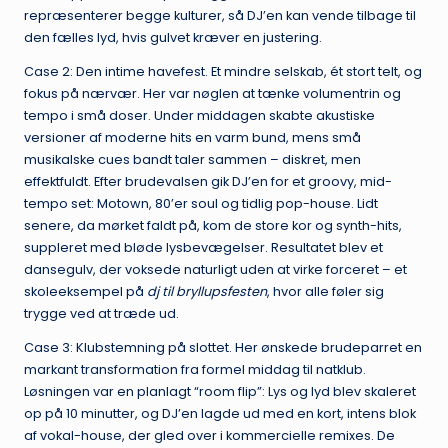
repræsenterer begge kulturer, så DJ’en kan vende tilbage til
den fælles lyd, hvis gulvet kræver en justering.
Case 2: Den intime havefest. Et mindre selskab, ét stort telt, og
fokus på nærvær. Her var nøglen at tænke volumentrin og
tempo i små doser. Under middagen skabte akustiske
versioner af moderne hits en varm bund, mens små
musikalske cues bandt taler sammen – diskret, men
effektfuldt. Efter brudevalsen gik DJ’en for et groovy, mid-
tempo set: Motown, 80’er soul og tidlig pop-house. Lidt
senere, da mørket faldt på, kom de store kor og synth-hits,
suppleret med bløde lysbevægelser. Resultatet blev et
dansegulv, der voksede naturligt uden at virke forceret – et
skoleeksempel på
dj til bryllupsfesten
, hvor alle føler sig
trygge ved at træde ud.
Case 3: Klubstemning på slottet. Her ønskede brudeparret en
markant transformation fra formel middag til natklub.
Løsningen var en planlagt “room flip”: Lys og lyd blev skaleret
op på 10 minutter, og DJ’en lagde ud med en kort, intens blok
af vokal-house, der gled over i kommercielle remixes. De