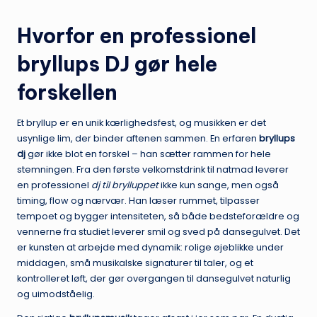
Hvorfor en professionel
bryllups DJ gør hele
forskellen
Et bryllup er en unik kærlighedsfest, og musikken er det
usynlige lim, der binder aftenen sammen. En erfaren
bryllups
dj
gør ikke blot en forskel – han sætter rammen for hele
stemningen. Fra den første velkomstdrink til natmad leverer
en professionel
dj til brylluppet
ikke kun sange, men også
timing, flow og nærvær. Han læser rummet, tilpasser
tempoet og bygger intensiteten, så både bedsteforældre og
vennerne fra studiet leverer smil og sved på dansegulvet. Det
er kunsten at arbejde med dynamik: rolige øjeblikke under
middagen, små musikalske signaturer til taler, og et
kontrolleret løft, der gør overgangen til dansegulvet naturlig
og uimodståelig.