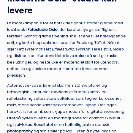
levere
En motekampanje for et norsk designhus starter gjerne med
lookbook i
Fotostudio Oslo
, der kuratert lys gir stofflighet til
tekstiler. Samtidig filmes behind-the-scenes i et nærliggende
sett, og korte klipp optimaliseres for Reels og TikTok. Når alt
skjer i ett systematisert
utleiestudio
, synkroniseres stills, video
og distribusjon. Kundens tilstedeværelse på sett gir raske
beslutninger, og neste uke er materialet klart for utendørs,
nettbutikk og sosiale medier – samme tone, samme
presisjon.
Automotive-case: En elbil skal fremstå skulpturell og
teknologisk. I en kurvet
rundfonn oslo
med kontrollert
refleksstyring settes store softkilder som tegner karosseriet
mykt, mens harde kantspekk fremhever linjene. Det lages
hero-stills for print, samt kjapp motion for digital annonsering.
Etterpå flyttes bilen til en mørklagt sone for dramatisk lysrull
og hjul-fokus. Resultatet er en helhetlig pakke der
car
photography
og film spiller på lag – uten å bytte lokasjon.