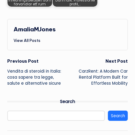
inredningsdetaljen som
Danmark: Professionel
förvandlar ett rum
profil,…
AmaliaMJones
View All Posts
Post
Previous Post
Next Post
Vendita di steroidi in Italia:
CarzRent: A Modern Car
navigation
cosa sapere tra legge,
Rental Platform Built for
salute e alternative sicure
Effortless Mobility
Search
Search