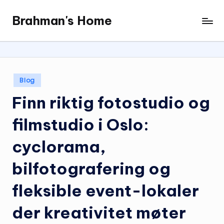
Brahman's Home
Skip
Spiritual
to
and
content
secular:
exploring
it
Posted
Blog
all
in
Finn riktig fotostudio og
filmstudio i Oslo:
cyclorama,
bilfotografering og
fleksible event-lokaler
der kreativitet møter