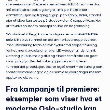
sceneendringer. Dette er spesielt verdifullt når samme dag
må dekke stills, reels og lengre filmklipp. Fleksibilitet i
kraftdistribusjon og tilgang til grip-park (dolly, slider, stands)
gjør at idéer kan testes på stedet – uten å stoppe flyten. Her
blir teknikk en kreativ medspiller, ikke en begrensning.
Når studioet i tillegg kan re-konfigureres som
event lokale
oslo
, blir selve rommet en del av merkevareopplevelsen.
Produktavduking foran en hvit cyclorama skaper fokus og
renhet, mens projeksjoner eller LED-vegger gir dynamikk.
Catering, publikumslogistikk og sikkerhet må sitte like godt
som lys og lyd. Den tekniske ryggraden som bærer
kommersiell produksjon, bærer også event – en synergi som
sparer kostnader og tid og gir sømløse overganger mellom
opptak og aktivering.
Fra kampanje til premiere:
eksempler som viser hva et
moderne Oslo-studio kan