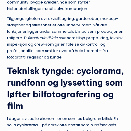
community-bygge kvelder, noe som styrker
historiefortellingen rundt selve kampanjen.
Tilgjengeligheten av rekvisittlagring, garderober, makeup-
stasjoner og stillesoner er ofte undervurdert. Når alle
funksjoner ligger under samme tak, blir pulsen i produksjonen
roligere. Et
filmstudio til leie oslo
som tilbyr prepp-dag, teknisk
inspeksjon og crew-rom gir en følelse av kontroll og
profesjonalitet som smitter over på hele teamet – fra
fotograf til regissør og kunde.
Teknisk tyngde: cyclorama,
rundfonn og lyssetting som
løfter bilfotografering og
film
I dagens visuelle økonomi er en sømløs bakgrunn kritisk. En
solid
cyclorama
– på norsk ofte omtalt som
rundfonn oslo
–