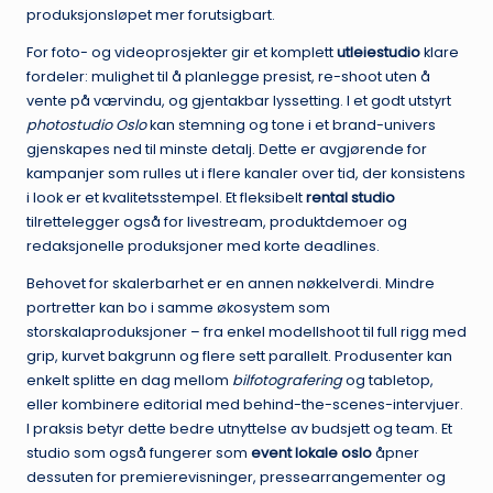
produksjonsløpet mer forutsigbart.
For foto- og videoprosjekter gir et komplett
utleiestudio
klare
fordeler: mulighet til å planlegge presist, re-shoot uten å
vente på værvindu, og gjentakbar lyssetting. I et godt utstyrt
photostudio Oslo
kan stemning og tone i et brand-univers
gjenskapes ned til minste detalj. Dette er avgjørende for
kampanjer som rulles ut i flere kanaler over tid, der konsistens
i look er et kvalitetsstempel. Et fleksibelt
rental studio
tilrettelegger også for livestream, produktdemoer og
redaksjonelle produksjoner med korte deadlines.
Behovet for skalerbarhet er en annen nøkkelverdi. Mindre
portretter kan bo i samme økosystem som
storskalaproduksjoner – fra enkel modellshoot til full rigg med
grip, kurvet bakgrunn og flere sett parallelt. Produsenter kan
enkelt splitte en dag mellom
bilfotografering
og tabletop,
eller kombinere editorial med behind-the-scenes-intervjuer.
I praksis betyr dette bedre utnyttelse av budsjett og team. Et
studio som også fungerer som
event lokale oslo
åpner
dessuten for premierevisninger, pressearrangementer og