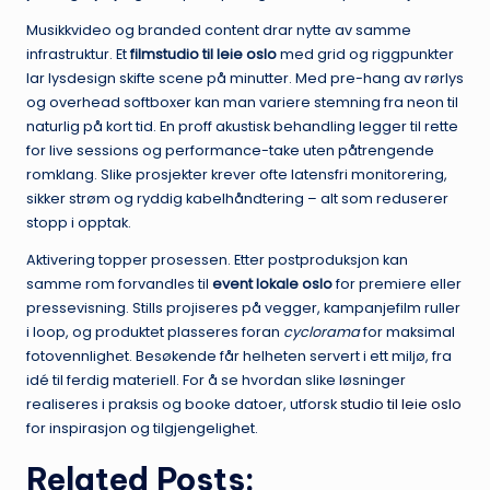
Musikkvideo og branded content drar nytte av samme
infrastruktur. Et
filmstudio til leie oslo
med grid og riggpunkter
lar lysdesign skifte scene på minutter. Med pre-hang av rørlys
og overhead softboxer kan man variere stemning fra neon til
naturlig på kort tid. En proff akustisk behandling legger til rette
for live sessions og performance-take uten påtrengende
romklang. Slike prosjekter krever ofte latensfri monitorering,
sikker strøm og ryddig kabelhåndtering – alt som reduserer
stopp i opptak.
Aktivering topper prosessen. Etter postproduksjon kan
samme rom forvandles til
event lokale oslo
for premiere eller
pressevisning. Stills projiseres på vegger, kampanjefilm ruller
i loop, og produktet plasseres foran
cyclorama
for maksimal
fotovennlighet. Besøkende får helheten servert i ett miljø, fra
idé til ferdig materiell. For å se hvordan slike løsninger
realiseres i praksis og booke datoer, utforsk
studio til leie oslo
for inspirasjon og tilgjengelighet.
Related Posts: