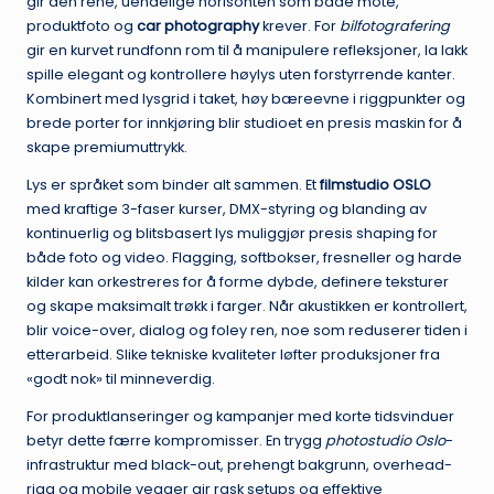
gir den rene, uendelige horisonten som både mote,
produktfoto og
car photography
krever. For
bilfotografering
gir en kurvet rundfonn rom til å manipulere refleksjoner, la lakk
spille elegant og kontrollere høylys uten forstyrrende kanter.
Kombinert med lysgrid i taket, høy bæreevne i riggpunkter og
brede porter for innkjøring blir studioet en presis maskin for å
skape premiumuttrykk.
Lys er språket som binder alt sammen. Et
filmstudio OSLO
med kraftige 3-faser kurser, DMX-styring og blanding av
kontinuerlig og blitsbasert lys muliggjør presis shaping for
både foto og video. Flagging, softbokser, fresneller og harde
kilder kan orkestreres for å forme dybde, definere teksturer
og skape maksimalt trøkk i farger. Når akustikken er kontrollert,
blir voice-over, dialog og foley ren, noe som reduserer tiden i
etterarbeid. Slike tekniske kvaliteter løfter produksjoner fra
«godt nok» til minneverdig.
For produktlanseringer og kampanjer med korte tidsvinduer
betyr dette færre kompromisser. En trygg
photostudio Oslo
-
infrastruktur med black-out, prehengt bakgrunn, overhead-
rigg og mobile vegger gir rask setups og effektive