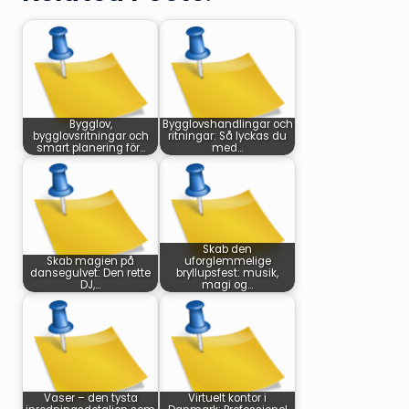
Bygglov,
Bygglovshandlingar och
bygglovsritningar och
ritningar: Så lyckas du
smart planering för…
med…
Skab den
Skab magien på
uforglemmelige
dansegulvet: Den rette
bryllupsfest: musik,
DJ,…
magi og…
Vaser – den tysta
Virtuelt kontor i