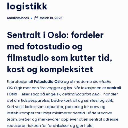
logistikk
AmaliaMJones
March 19, 2026
Posted
by
Sentralt i Oslo: fordeler
med fotostudio og
filmstudio som kutter tid,
kost og kompleksitet
Et profesjonelt
Fotostudio Oslo
og et moderne
filmstudio
OSLO
gir mer enn fire vegger og lys. Når lokasjonen er
sentralt
i Oslo
– eller sagt på engelsk,
central location oslo
– handler
det om tidsbesparelse, bedre kontroll og sømløs logistikk.
Kort vei til kollektivknutepunkter, parkering for crew og
lastebilramper for utstyr minimerer dødtid. Både kreative
team, byråer og merkevarer opplever at en sentral adresse
reduserer risikoen for forsinkelser og gjør hele