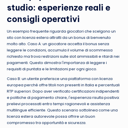
studio: esperienze reali e
consigli operativi
Un esempio frequente riguarda giocatori che scelgono un
sito con licenza estera attratti da un bonus di benvenuto
molto alto. Caso A: un giocatore accetta il bonus senza
leggere le condizioni, accumula il volume di scommessa
richiesto ma trova restrizioni sulle slot ammissibili e ritardi nei
pagamenti. Questo dimostra l'importanza di leggere i
requisiti di puntata e le limitazioni per ogni gioco.
Caso B: un utente preferisce una piattaforma con licenza
europea perché offre titoli non presenti in Italia e percentuali
RTP superiori. Dopo aver verificato certificazioni indipendenti
e politiche di pagamento chiare, l'esperienza risulta positiva:
prelievi processati entro tempi ragionevoli e assistenza
multilingue efficiente. Questo scenario sottolinea come una
licenza estera autorevole possa offrire un buon
compromesso tra opportunità e sicurezza.