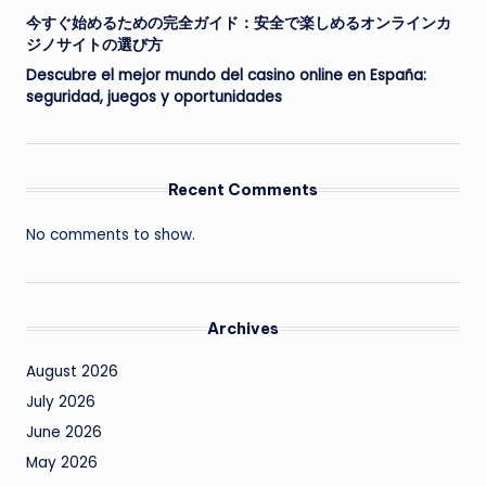
今すぐ始めるための完全ガイド：安全で楽しめるオンラインカ
ジノサイトの選び方
Descubre el mejor mundo del casino online en España:
seguridad, juegos y oportunidades
Recent Comments
No comments to show.
Archives
August 2026
July 2026
June 2026
May 2026