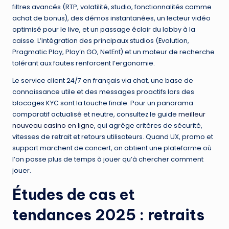
filtres avancés (RTP, volatilité, studio, fonctionnalités comme
achat de bonus), des démos instantanées, un lecteur vidéo
optimisé pour le live, et un passage éclair du lobby à la
caisse. L’intégration des principaux studios (Evolution,
Pragmatic Play, Play’n GO, NetEnt) et un moteur de recherche
tolérant aux fautes renforcent l’ergonomie.
Le service client 24/7 en français via chat, une base de
connaissance utile et des messages proactifs lors des
blocages KYC sont la touche finale. Pour un panorama
comparatif actualisé et neutre, consultez le guide
meilleur
nouveau casino en ligne
, qui agrège critères de sécurité,
vitesses de retrait et retours utilisateurs. Quand UX, promo et
support marchent de concert, on obtient une plateforme où
l’on passe plus de temps à jouer qu’à chercher comment
jouer.
Études de cas et
tendances 2025 : retraits