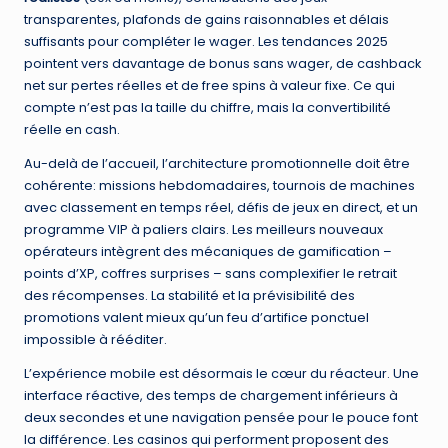
transparentes, plafonds de gains raisonnables et délais
suffisants pour compléter le wager. Les tendances 2025
pointent vers davantage de bonus sans wager, de cashback
net sur pertes réelles et de free spins à valeur fixe. Ce qui
compte n’est pas la taille du chiffre, mais la convertibilité
réelle en cash.
Au-delà de l’accueil, l’architecture promotionnelle doit être
cohérente: missions hebdomadaires, tournois de machines
avec classement en temps réel, défis de jeux en direct, et un
programme VIP à paliers clairs. Les meilleurs nouveaux
opérateurs intègrent des mécaniques de gamification –
points d’XP, coffres surprises – sans complexifier le retrait
des récompenses. La stabilité et la prévisibilité des
promotions valent mieux qu’un feu d’artifice ponctuel
impossible à rééditer.
L’expérience mobile est désormais le cœur du réacteur. Une
interface réactive, des temps de chargement inférieurs à
deux secondes et une navigation pensée pour le pouce font
la différence. Les casinos qui performent proposent des