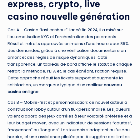
express, crypto, live
casino nouvelle génération
Cas A – Casino “fast cashout”: lancé fin 2024, il a misé sur
l’automatisation KYC et l’orchestration des paiements.
Résultat: retraits approuvés en moins d’une heure pour 85%
des demandes, grâce à une vérification documentaire en
amont et des règles de risque dynamiques. Côté
transparence, un tableau de bord affiche le statut de chaque
retrait, la méthode, l’ETA et, le cas échéant, l’action requise.
Cette approche réduit les tickets support et augmente la
satisfaction, un marqueur typique d’un
meilleur nouveau
casino en ligne
.
Cas B – Mobile-first et personnalisation: ce nouvel acteur a
construit son lobby autour d’un flux personnalisé. Les joueurs
voient d’abord des jeux corrélés à leur volatilité préférée et à
leur budget moyen, avec un indicateur de sessions “courtes”,
“moyennes” ou “longues”. Les tournois s’adaptent au fuseau
horaire, et une assistance pilotée par IA suggère des limites