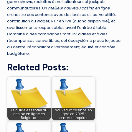
game shows, roulettes à multiplicateurs et jackpots
communautaires. Un
meilleur nouveau casino en ligne
orchestre ces contenus avec des balises utiles: volatilité,
contribution au wager, RTP en live (quand disponible), et
avertissements responsables avant l’entrée à table.
Combiné à des campagnes “opt-in” claires et à des
récompenses convertibles, cet écosystème place le joueur
au centre, réconciliant divertissement, équité et contrôle
budgétaire.
Related Posts:
Le guide essentiel du
Nouveaux casinos en
casino en ligne en
ligne en 2025 :
Belgique…
comment repérer…