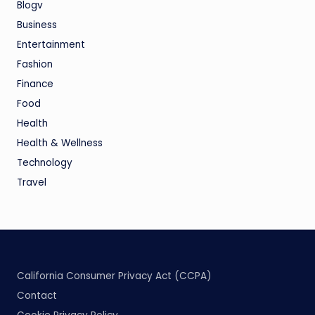
Blogv
Business
Entertainment
Fashion
Finance
Food
Health
Health & Wellness
Technology
Travel
California Consumer Privacy Act (CCPA)
Contact