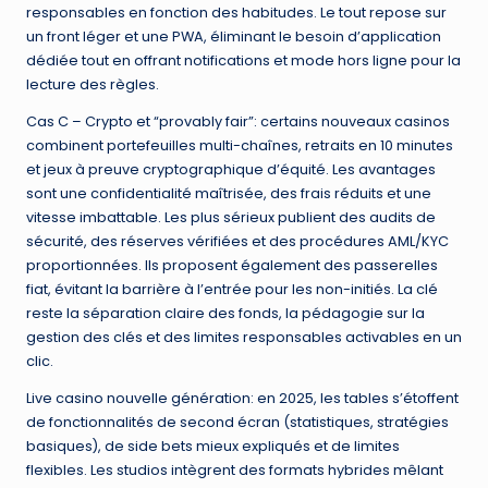
responsables en fonction des habitudes. Le tout repose sur
un front léger et une PWA, éliminant le besoin d’application
dédiée tout en offrant notifications et mode hors ligne pour la
lecture des règles.
Cas C – Crypto et “provably fair”: certains nouveaux casinos
combinent portefeuilles multi-chaînes, retraits en 10 minutes
et jeux à preuve cryptographique d’équité. Les avantages
sont une confidentialité maîtrisée, des frais réduits et une
vitesse imbattable. Les plus sérieux publient des audits de
sécurité, des réserves vérifiées et des procédures AML/KYC
proportionnées. Ils proposent également des passerelles
fiat, évitant la barrière à l’entrée pour les non-initiés. La clé
reste la séparation claire des fonds, la pédagogie sur la
gestion des clés et des limites responsables activables en un
clic.
Live casino nouvelle génération: en 2025, les tables s’étoffent
de fonctionnalités de second écran (statistiques, stratégies
basiques), de side bets mieux expliqués et de limites
flexibles. Les studios intègrent des formats hybrides mêlant