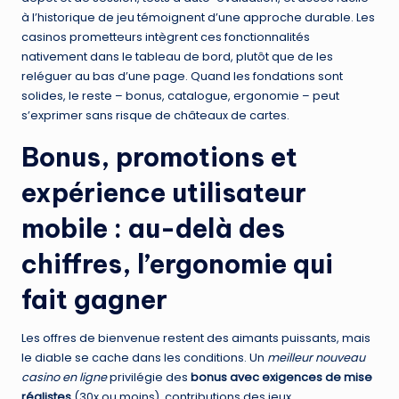
à l’historique de jeu témoignent d’une approche durable. Les
casinos prometteurs intègrent ces fonctionnalités
nativement dans le tableau de bord, plutôt que de les
reléguer au bas d’une page. Quand les fondations sont
solides, le reste – bonus, catalogue, ergonomie – peut
s’exprimer sans risque de châteaux de cartes.
Bonus, promotions et
expérience utilisateur
mobile : au-delà des
chiffres, l’ergonomie qui
fait gagner
Les offres de bienvenue restent des aimants puissants, mais
le diable se cache dans les conditions. Un
meilleur nouveau
casino en ligne
privilégie des
bonus avec exigences de mise
réalistes
(30x ou moins), contributions des jeux