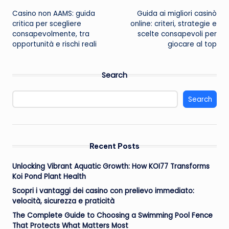
Casino non AAMS: guida
Guida ai migliori casinò
navigation
critica per scegliere
online: criteri, strategie e
consapevolmente, tra
scelte consapevoli per
opportunità e rischi reali
giocare al top
Search
Search
Recent Posts
Unlocking Vibrant Aquatic Growth: How KOI77 Transforms
Koi Pond Plant Health
Scopri i vantaggi dei casino con prelievo immediato:
velocità, sicurezza e praticità
The Complete Guide to Choosing a Swimming Pool Fence
That Protects What Matters Most