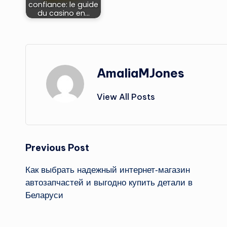
confiance: le guide
du casino en…
AmaliaMJones
View All Posts
Post
Previous Post
Как выбрать надежный интернет‑магазин
navigation
автозапчастей и выгодно купить детали в
Беларуси