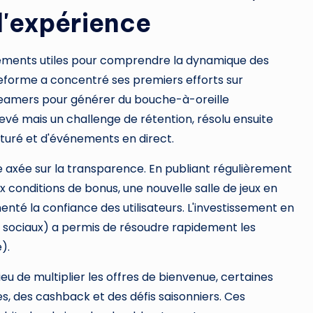
d'expérience
nements utiles pour comprendre la dynamique des
ateforme a concentré ses premiers efforts sur
streamers pour générer du bouche-à-oreille
 élevé mais un challenge de rétention, résolu ensuite
cturé et d'événements en direct.
axée sur la transparence. En publiant régulièrement
x conditions de bonus, une nouvelle salle de jeux en
gmenté la confiance des utilisateurs. L'investissement en
x sociaux) a permis de résoudre rapidement les
).
lieu de multiplier les offres de bienvenue, certaines
, des cashback et des défis saisonniers. Ces