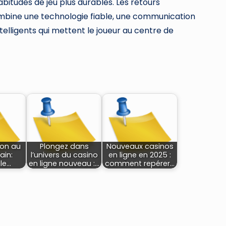
bitudes de jeu plus durables. Les retours
mbine une technologie fiable, une communication
telligents qui mettent le joueur au centre de
tion au
Plongez dans
Nouveaux casinos
ain:
l’univers du casino
en ligne en 2025 :
 le…
en ligne nouveau :…
comment repérer…