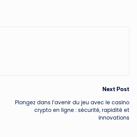
Next Post
Plongez dans l’avenir du jeu avec le casino
crypto en ligne : sécurité, rapidité et
innovations