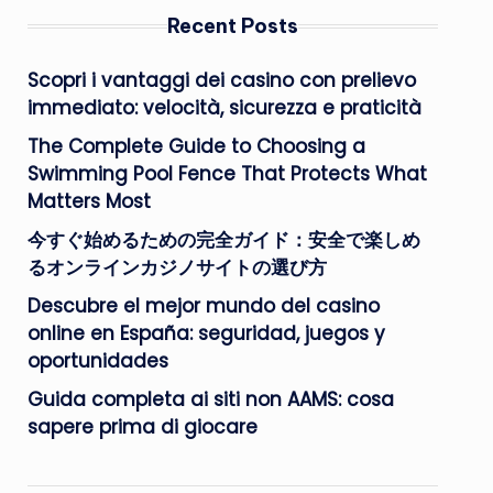
Recent Posts
Scopri i vantaggi dei casino con prelievo
immediato: velocità, sicurezza e praticità
The Complete Guide to Choosing a
Swimming Pool Fence That Protects What
Matters Most
今すぐ始めるための完全ガイド：安全で楽しめ
るオンラインカジノサイトの選び方
Descubre el mejor mundo del casino
online en España: seguridad, juegos y
oportunidades
Guida completa ai siti non AAMS: cosa
sapere prima di giocare