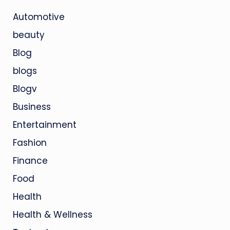
Automotive
beauty
Blog
blogs
Blogv
Business
Entertainment
Fashion
Finance
Food
Health
Health & Wellness