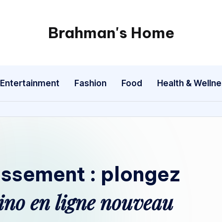
Brahman's Home
Spiritual
and
secular:
Entertainment
Fashion
Food
Health & Welln
exploring
it
all
tissement : plongez
ino en ligne nouveau