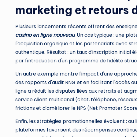
marketing et retours 
Plusieurs lancements récents offrent des enseig
casino en ligne nouveau
. Un cas typique : une pl
l'acquisition organique et les partenariats avec 
authentique. Résultat : un taux d'inscription initial
par l'introduction d'un programme de fidélité stru
Un autre exemple montre l'impact d'une approche 
des rapports d'audit RNG et en facilitant l'accès au
ligne a réduit les disputes liées aux retraits et au
service client multicanal (chat, téléphone, réseau
frictions et d'améliorer le NPS (Net Promoter Score
Enfin, les stratégies promotionnelles évoluent : au 
plateformes favorisent des récompenses continues