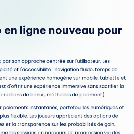
o en ligne nouveau pour
 par son approche centrée sur l'utilisateur. Les
idité et l'accessibilité : navigation fluide, temps de
ent une expérience homogène sur mobile, tablette et
st d'offrir une expérience immersive sans sacrifier la
 conditions de bonus, méthodes de paiement).
r paiements instantanés, portefeuilles numériques et
lus flexible. Les joueurs apprécient des options de
es et la transparence sur les probabilités de gain.
orme les sessions en parcours de progression via des