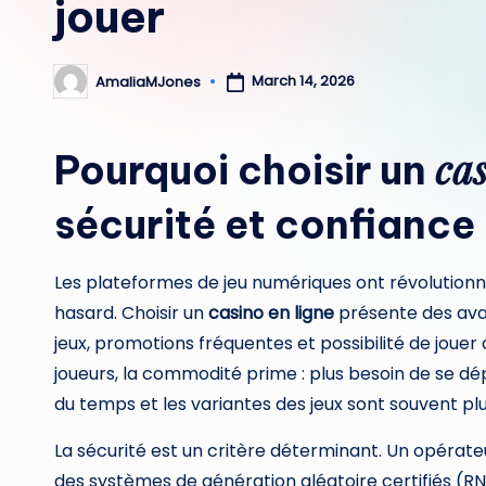
jouer
March 14, 2026
AmaliaMJones
Posted
by
cas
Pourquoi choisir un
sécurité et confiance
Les plateformes de jeu numériques ont révolution
hasard. Choisir un
casino en ligne
présente des avan
jeux, promotions fréquentes et possibilité de joue
joueurs, la commodité prime : plus besoin de se dé
du temps et les variantes des jeux sont souvent p
La sécurité est un critère déterminant. Un opérateu
des systèmes de génération aléatoire certifiés (RN