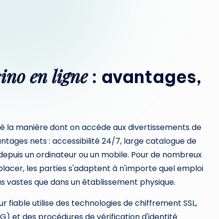
ino en ligne
: avantages,
né la manière dont on accède aux divertissements de
tages nets : accessibilité 24/7, large catalogue de
r depuis un ordinateur ou un mobile. Pour de nombreux
placer, les parties s'adaptent à n'importe quel emploi
lus vastes que dans un établissement physique.
r fiable utilise des technologies de chiffrement SSL,
G) et des procédures de vérification d'identité