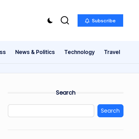
Subscribe
ess
News & Politics
Technology
Travel
Search
Search