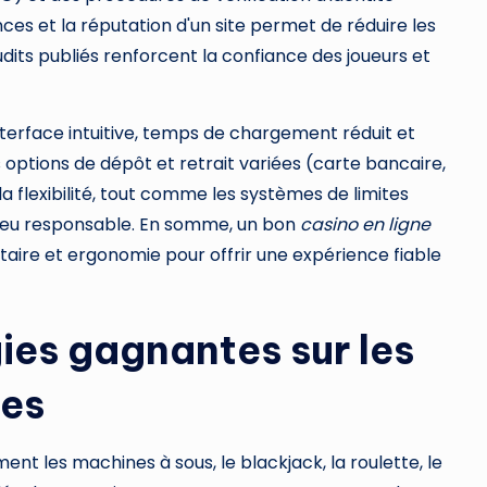
nces et la réputation d'un site permet de réduire les
udits publiés renforcent la confiance des joueurs et
 interface intuitive, temps de chargement réduit et
es options de dépôt et retrait variées (carte bancaire,
la flexibilité, tout comme les systèmes de limites
n jeu responsable. En somme, un bon
casino en ligne
ire et ergonomie pour offrir une expérience fiable
gies gagnantes sur les
ues
t les machines à sous, le blackjack, la roulette, le