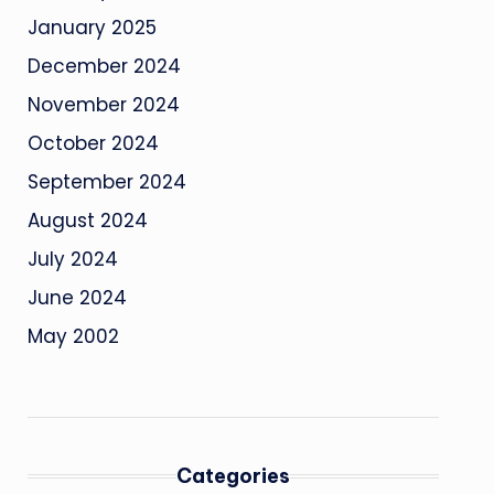
January 2025
December 2024
November 2024
October 2024
September 2024
August 2024
July 2024
June 2024
May 2002
Categories