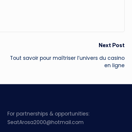
Next Post
Tout savoir pour maîtriser l’univers du casino
en ligne
For partnerships & opportunities:
SeatArosa2000@hotmail.com