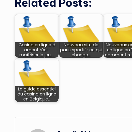
Related Posts:
Casino en ligne à
Nouveau site de
Nouveaux c
argent réel :
paris sportif : ce qui
en ligne en 
maîtriser le jeu,…
change…
comment re
Le guide essentiel
du casino en ligne
en Belgique…