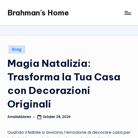
Brahman's Home
Skip
Spiritual
to
and
content
secular:
exploring
it
Posted
Blog
all
in
Magia Natalizia:
Trasforma la Tua Casa
con Decorazioni
Originali
AmaliaMJones
October 28, 2024
Posted
by
Quando il Natale si avvicina, l’emozione di decorare casa per