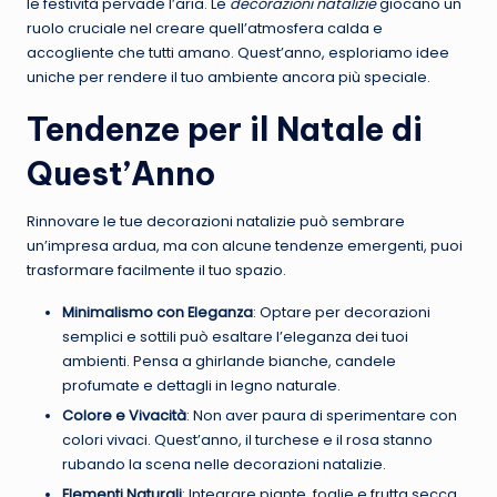
le festività pervade l’aria. Le
decorazioni natalizie
giocano un
ruolo cruciale nel creare quell’atmosfera calda e
accogliente che tutti amano. Quest’anno, esploriamo idee
uniche per rendere il tuo ambiente ancora più speciale.
Tendenze per il Natale di
Quest’Anno
Rinnovare le tue decorazioni natalizie può sembrare
un’impresa ardua, ma con alcune tendenze emergenti, puoi
trasformare facilmente il tuo spazio.
Minimalismo con Eleganza
: Optare per decorazioni
semplici e sottili può esaltare l’eleganza dei tuoi
ambienti. Pensa a ghirlande bianche, candele
profumate e dettagli in legno naturale.
Colore e Vivacità
: Non aver paura di sperimentare con
colori vivaci. Quest’anno, il turchese e il rosa stanno
rubando la scena nelle decorazioni natalizie.
Elementi Naturali
: Integrare piante, foglie e frutta secca