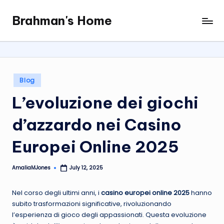
Brahman's Home
Skip
Spiritual
to
and
content
secular:
exploring
it
Posted
Blog
all
in
L’evoluzione dei giochi
d’azzardo nei Casino
Europei Online 2025
AmaliaMJones
July 12, 2025
Posted
by
Nel corso degli ultimi anni, i
casino europei online 2025
hanno
subito trasformazioni significative, rivoluzionando
l’esperienza di gioco degli appassionati. Questa evoluzione