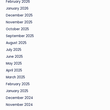
February 2026
January 2026
December 2025
November 2025
October 2025
September 2025
August 2025
July 2025
June 2025
May 2025
April 2025
March 2025
February 2025
January 2025
December 2024
November 2024