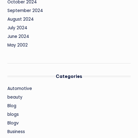
October 2024
September 2024
August 2024
July 2024
June 2024
May 2002
Categories
Automotive
beauty
Blog
blogs
Blogv
Business