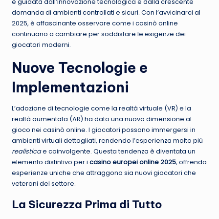
è guidata dall’innovazione tecnologica e dalla crescente
domanda di ambienti controllati e sicuri. Con l’avvicinarci al
2025, è affascinante osservare come i casinò online
continuano a cambiare per soddisfare le esigenze dei
giocatori moderni.
Nuove Tecnologie e
Implementazioni
L’adozione di tecnologie come la realtà virtuale (VR) e la
realtà aumentata (AR) ha dato una nuova dimensione al
gioco nei casinò online. I giocatori possono immergersi in
ambienti virtuali dettagliati, rendendo l’esperienza molto più
realistica
e coinvolgente. Questa tendenza è diventata un
elemento distintivo per i
casino europei online 2025
, offrendo
esperienze uniche che attraggono sia nuovi giocatori che
veterani del settore.
La Sicurezza Prima di Tutto