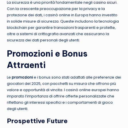
La sicurezza è una priorità fondamentale negli
casino sicuri
.
Con la crescente preoccupazione per la privacy e la
protezione dei dati, i casinò online in Europa hanno investito
in solide misure di sicurezza. Queste includono la tecnologia
blockchain per garantire transazioni trasparenti e protette,
oltre a sistemi di crittografia avanzati che assicurano la
sicurezza dei dati personali degli utenti.
Promozioni e Bonus
Attraenti
Le
promozioni
e i bonus sono stati adattati alle preferenze dei
giocatori del 2025, con pacchetti su misura che offrono più
valore e opportunità di vincita. I casinò online europei hanno
imparato l’importanza di offrire offerte personalizzate che
riflettano gli interessi specifici e i comportamenti di gioco
degli utenti.
Prospettive Future