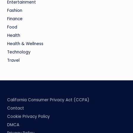
Entertainment
Fashion
Finance
Food
Health
Health & Wellness
Technology
Travel
California Consumer Privacy Act (CCPA)
Contact
Cookie Privacy Policy
DMCA