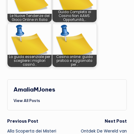
Guida Completa ai
Le Nuove Tendenze del
Casino Non AAMS:
Gioco Online in Italia
Opportunità,…
La guida essenziale per
Casino online: guida
scegliere i migliori
pratica e aggiornata
casinò…
per…
AmaliaMJones
View All Posts
Post
Previous Post
Next Post
Alla Scoperta dei Misteri
Ontdek De Wereld van